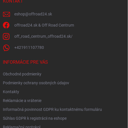
i
KONTAKT
e
eshop
@
offroad24.sk
offroad24.sk & Off Road Centrum
off_road_centrum_offroad24.sk/
+421911107780
INFORMÁCIE PRE VÁS
Obchodné podmienky
Podmienky ochrany osobných údajov
Kontakty
Reklamácie a vrátenie
Informačná povinnost GDPR ku kontaktnému formuláru
Súhlas GDPR k registrácii na eshope
Reklamačný protokol