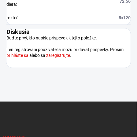
72.56
diera
:
rozteč
:
5x120
Diskusia
Buďte prvý, kto napíše príspevok k tejto položke.
Len registrovaní používatelia môžu pridávať príspevky. Prosím
prihláste sa
alebo sa
zaregistrujte
.
Z
á
p
ä
t