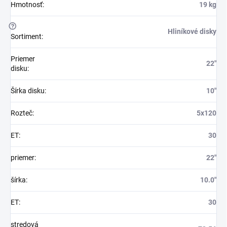
Hmotnosť
:
19 kg
?
Hliníkové disky
Sortiment
:
Priemer
22"
disku
:
Šírka disku
:
10"
Rozteč
:
5x120
ET
:
30
priemer
:
22"
šírka
:
10.0"
ET
:
30
stredová