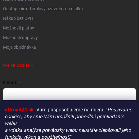
Odstúpenie od zmluvy uzavretej na diaľku
Nákup bez DPH
Možnosti platby
Možnosti dopravy
Moja objednávka
PRIHLÁSENIE
E-MAIL
offroad24.sk
Vám prispôsobujeme na mieru. "
Používame
HESLO
cookies, aby sme Vám umožnili pohodlné prehliadanie
webu
a vďaka analýze prevádzky webu neustále zlepšovali jeho
funkcie, výkon a použiteľnosť.
"