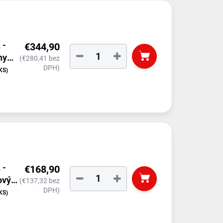
 -
€344,90
−
+
ny
(€280,41 bez
DPH)
KS)
 -
€168,90
−
+
ový
(€137,32 bez
DPH)
KS)