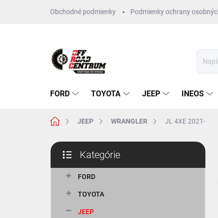
Prejsť
Obchodné podmienky
Podmienky ochrany osobnýc
na
obsah
FORD
TOYOTA
JEEP
INEOS
Domov
JEEP
WRANGLER
JL 4XE 2021-
B
Kategórie
o
Preskočiť
č
kategórie
n
FORD
ý
TOYOTA
p
a
JEEP