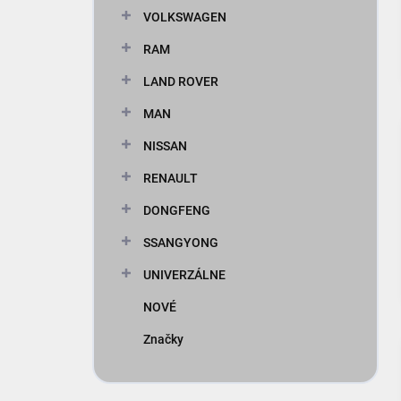
VOLKSWAGEN
RAM
LAND ROVER
MAN
NISSAN
RENAULT
DONGFENG
SSANGYONG
UNIVERZÁLNE
NOVÉ
Značky