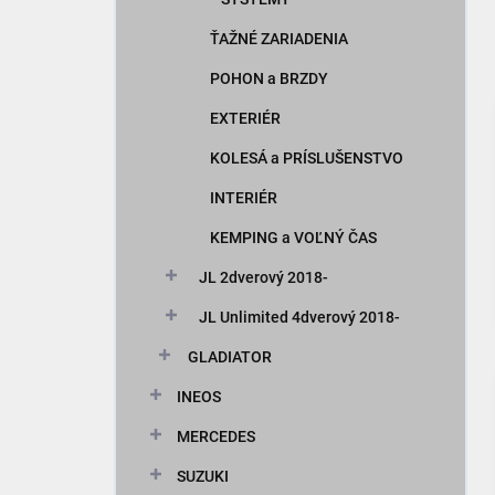
ŤAŽNÉ ZARIADENIA
POHON a BRZDY
EXTERIÉR
KOLESÁ a PRÍSLUŠENSTVO
INTERIÉR
KEMPING a VOĽNÝ ČAS
JL 2dverový 2018-
JL Unlimited 4dverový 2018-
GLADIATOR
INEOS
MERCEDES
SUZUKI