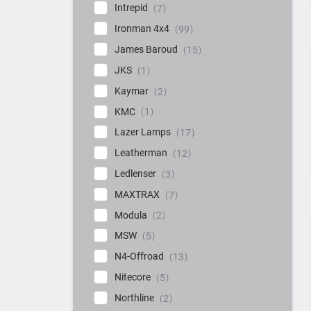
Intrepid
7
Ironman 4x4
99
James Baroud
15
JKS
1
Kaymar
2
KMC
1
Lazer Lamps
17
Leatherman
12
Ledlenser
3
MAXTRAX
7
Modula
2
MSW
5
N4-Offroad
13
Nitecore
5
Northline
2