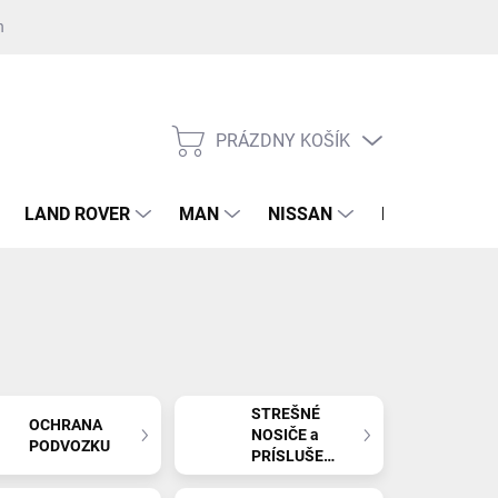
nost GDPR ku kontaktnému formuláru
Súhlas GDPR k registrácii na 
PRÁZDNY KOŠÍK
NÁKUPNÝ
KOŠÍK
LAND ROVER
MAN
NISSAN
RENAULT
STREŠNÉ
OCHRANA
NOSIČE a
PODVOZKU
PRÍSLUŠENSTVO