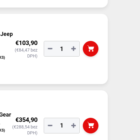
 Jeep
€103,90
−
+
(€84,47 bez
DPH)
KS)
 Gear
€354,90
L
−
+
(€288,54 bez
KS)
DPH)