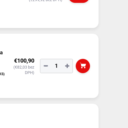
na
€100,90
−
+
(€82,03 bez
DPH)
KS)
čkou)