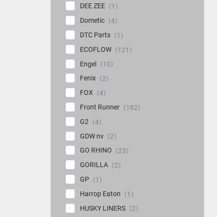
DEE ZEE
1
Dometic
4
DTC Parts
1
ECOFLOW
121
Engel
10
Fenix
2
FOX
4
Front Runner
182
G2
4
GDW nv
2
GO RHINO
23
GORILLA
2
GP
1
Harrop Eaton
1
HUSKY LINERS
2