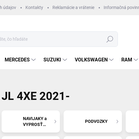
h údajov
Kontakty
Reklamácie a vrátenie
Informačná povin
Hľadať
MERCEDES
SUZUKI
VOLKSWAGEN
RAM
JL 4XE 2021-
NAVIJAKY a
PODVOZKY
VYPROSŤOVANIE