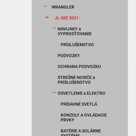
n
WRANGLER
e
l
JL 4XE 2021-
NAVIJAKY a
VYPROSŤOVANIE
PRÍSLUŠENSTVO
PODVOZKY
OCHRANA PODVOZKU
STREŠNÉ NOSIČE a
PRÍSLUŠENSTVO
OSVETLENIE a ELEKTRO
PRÍDAVNÉ SVETLÁ
KONZOLY A OVLÁDACIE
PRVKY
BATÉRIE A SOLÁRNE
SYSTÉMY