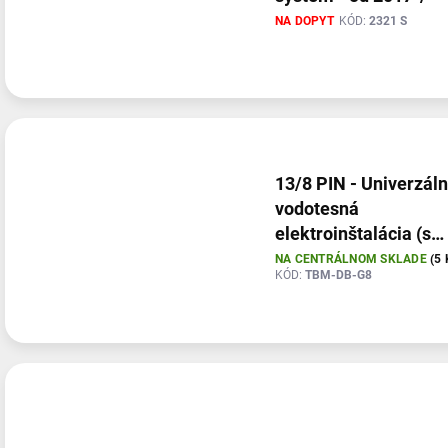
NA DOPYT
KÓD:
2321 S
13/8 PIN - Univerzál
vodotesná
elektroinštalácia (s
modulom) pre ťažné
NA CENTRÁLNOM SKLADE
(5 
KÓD:
TBM-DB-G8
zariadenia (so spiato