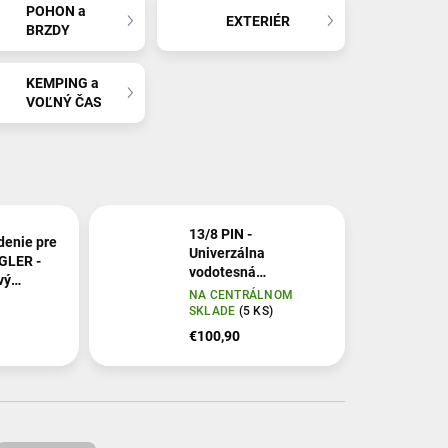
POHON a
EXTERIÉR
BRZDY
KEMPING a
VOĽNÝ ČAS
13/8 PIN -
denie pre
Univerzálna
GLER -
vodotesná
vý
elektroinštalácia (s
NA CENTRÁLNOM
 2017-/
modulom) pre ťažné
SKLADE
(5 KS)
zariadenia (so
€100,90
spiatočkou)