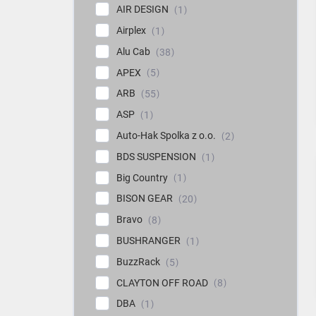
AIR DESIGN
1
Airplex
1
Alu Cab
38
APEX
5
ARB
55
ASP
1
Auto-Hak Spolka z o.o.
2
BDS SUSPENSION
1
Big Country
1
BISON GEAR
20
Bravo
8
BUSHRANGER
1
BuzzRack
5
CLAYTON OFF ROAD
8
DBA
1