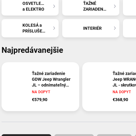
OSVETLENIE
ŤAŽNÉ
a ELEKTRO
ZARIADENIA
KOLESÁ a
INTERIÉR
PRÍSLUŠENSTVO
Najpredávanejšie
Ťažné zariadenie
Ťažné zaria
GDW Jeep Wrangler
Jeep WRAN
JL – odnímateľný
JL - skrutko
vertikálny
systém - od
NA DOPYT
NA DOPYT
bajonetový systém
€579,90
€368,90
(od 2017) 2322T60
R