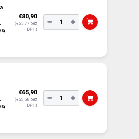
na
€80,90
−
+
(€65,77 bez
DPH)
čkou)
KS)
€65,90
−
+
(€53,58 bez
DPH)
KS)