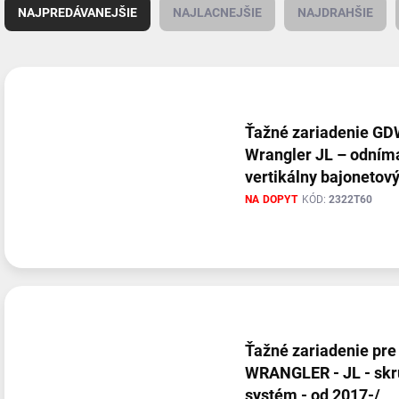
a
NAJPREDÁVANEJŠIE
NAJLACNEJŠIE
NAJDRAHŠIE
d
e
n
V
i
ý
e
p
p
i
Ťažné zariadenie GD
r
s
Wrangler JL – odním
o
p
vertikálny bajonetov
d
r
(od 2017) 2322T60
u
NA DOPYT
KÓD:
2322T60
o
k
d
t
u
o
k
v
t
o
v
Ťažné zariadenie pre
WRANGLER - JL - skr
systém - od 2017-/