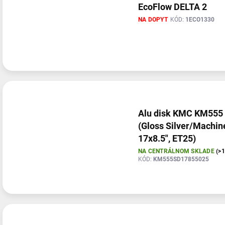
EcoFlow DELTA 2
NA DOPYT
KÓD:
1ECO1330
Alu disk KMC KM555
(Gloss Silver/Machin
17x8.5", ET25)
NA CENTRÁLNOM SKLADE
(>
KÓD:
KM555SD17855025