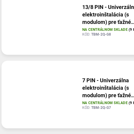
13/8 PIN - Univerzál
elektroinštalácia (s
modulom) pre ťažné
zariadenia (so spiato
NA CENTRÁLNOM SKLADE
(9 
KÓD:
TBM-2Q-G8
7 PIN - Univerzálna
elektroinštalácia (s
modulom) pre ťažné
zariadenia
NA CENTRÁLNOM SKLADE
(9 
KÓD:
TBM-2Q-G7