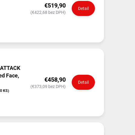
€519,90
Detail
(€422,68 bez DPH)
 ATTACK
ed Face,
€458,90
Detail
(€373,09 bez DPH)
10 KS)