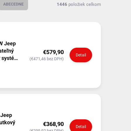
1446
položiek celkom
ABECEDNE
W Jeep
ateľný
€579,90
Detail
ý systém
(€471,46 bez DPH)
 Jeep
utkový
€368,90
Detail
(€299,92 bez DPH)