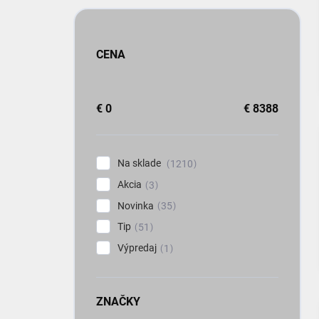
CENA
€
0
€
8388
Na sklade
1210
Akcia
3
Novinka
35
Tip
51
Výpredaj
1
ZNAČKY