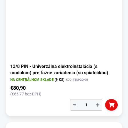
13/8 PIN - Univerzálna elektroinštalácia (s
modulom) pre ťažné zariadenia (so spiatočkou)
NA CENTRÁLNOM SKLADE
(9 KS)
KÓD:
TBM-2Q-G8
€80,90
(€65,77 bez DPH)
−
+