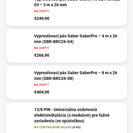
03 – 3 m x 26 mm
NA DOPYT
€249,90
Vyprosťovací pás Saber SaberPro – 4 m x 26
mm (SBR-BRC26-04)
NA DOPYT
€266,90
Vyprosťovací pás Saber SaberPro – 8 m x 26
mm (SBR-BRC26-08)
NA DOPYT
€404,90
13/8 PIN - Univerzálna vodotesná
elektroinštalácia (s modulom) pre ťažné
zariadenia (so spiatočkou)
NA CENTRÁLNOM SKLADE
(6 KS)