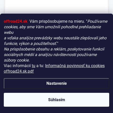
offroad24.sk
Vám prispôsobujeme na mieru. "
Používame
cookies, aby sme Vám umožnili pohodlné prehliadanie
webu
a vďaka analýze prevádzky webu neustále zlepšovali jeho
LED svetlo Spot Beam 2 LED 20W / 1800 lúmenov –
funkcie, výkon a použiteľnosť.
"
so spodným uchytením
Na prispôsobenie obsahu a reklám, poskytovanie funkcií
Vitajte! Aby bolo hľadanie tých správnych dielov pre vaše
NA CENTRÁLNOM SKLADE DT
(10 KS)
sociálnych médií a analýzu návštevnosti používame
KÓD:
OBI-LED2-S
vozidlo čo najrýchlejšie a najpresnejšie, máme pre vás
súbory cookie.
€27,90
malý tip:
Viac informácií
tu
a tu:
Informačná povinnosť ku cookies
(€22,68 bez DPH)
Začnite výberom vášho vozidla
– Týmto krokom si
offroad24.sk.pdf
zaistíte, že uvidíte len kompatibilné produkty.
−
+
Až potom sa ponorte do kategórií.
Nastavenie
Náš tajný tip:
V ľavej časti obrazovky nájdete šikovné
filtre. Použite ich! Ušetria vám kopu času a pomôžu nájsť
presne to, čo hľadáte, behom sekúnd.
Súhlasím
Šťastné nakupovanie!