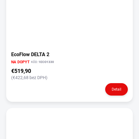
EcoFlow DELTA 2
NA DOPYT
KÓD:
1ECO1330
€519,90
(€422,68 bez DPH)
Detail