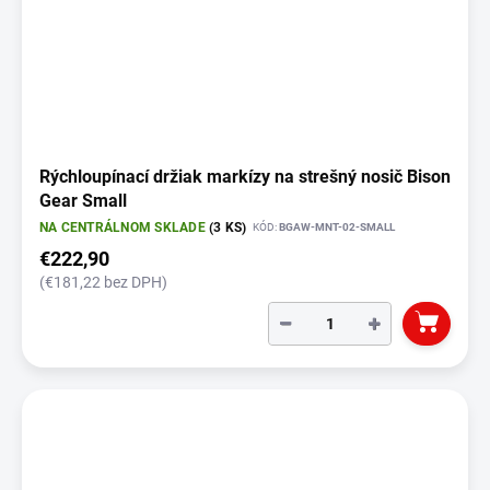
Rýchloupínací držiak markízy na strešný nosič Bison
Gear Small
NA CENTRÁLNOM SKLADE
(3 KS)
KÓD:
BGAW-MNT-02-SMALL
€222,90
(€181,22 bez DPH)
−
+