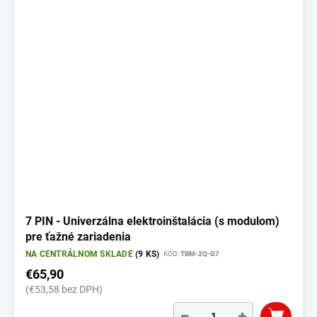
7 PIN - Univerzálna elektroinštalácia (s modulom)
pre ťažné zariadenia
NA CENTRÁLNOM SKLADE
(9 KS)
KÓD:
TBM-2Q-G7
€65,90
(€53,58 bez DPH)
−
+