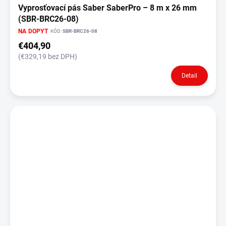
Vyprosťovací pás Saber SaberPro – 8 m x 26 mm
(SBR-BRC26-08)
NA DOPYT
KÓD:
SBR-BRC26-08
€404,90
(€329,19 bez DPH)
Detail