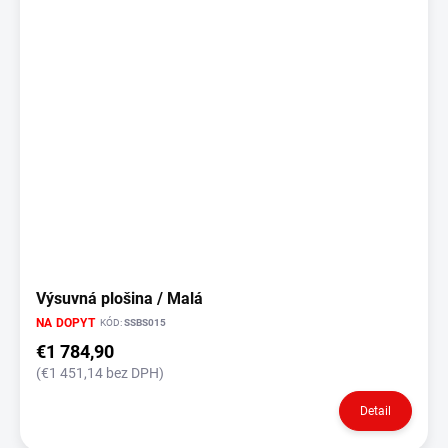
Výsuvná plošina / Malá
NA DOPYT
KÓD:
SSBS015
€1 784,90
(€1 451,14 bez DPH)
Detail