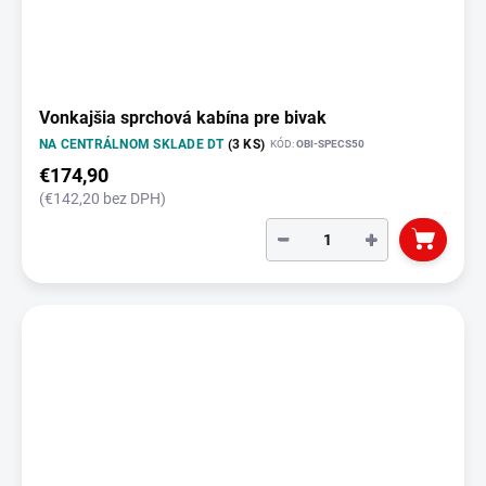
Vonkajšia sprchová kabína pre bivak
NA CENTRÁLNOM SKLADE DT
(3 KS)
KÓD:
OBI-SPECS50
€174,90
(€142,20 bez DPH)
−
+