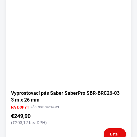
p
i
s
p
r
o
d
u
k
t
o
v
Vyprosťovací pás Saber SaberPro SBR-BRC26-03 –
3 m x 26 mm
NA DOPYT
KÓD:
SBR-BRC26-03
€249,90
(€203,17 bez DPH)
Detail