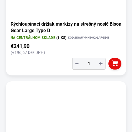
Rýchloupínací držiak markízy na strešný nosič Bison
Gear Large Type B
NA CENTRÁLNOM SKLADE
(1 KS)
KÓD:
BGAW-MNT-02-LARGE-B
€241,90
(€196,67 bez DPH)
−
+