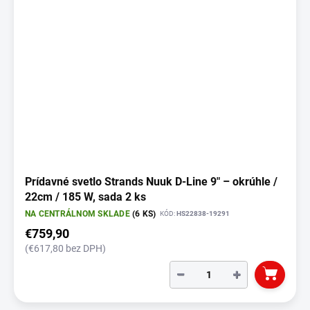
Prídavné svetlo Strands Nuuk D-Line 9" – okrúhle /
22cm / 185 W, sada 2 ks
NA CENTRÁLNOM SKLADE
(6 KS)
KÓD:
HS22838-19291
€759,90
(€617,80 bez DPH)
−
+