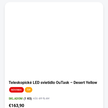
Teleskopické LED svietidlo OuTask – Desert Yellow
NOVINKA
TIP
SKLADOM
(1 KS)
KÓD:
OT-TL-DY
€163,90