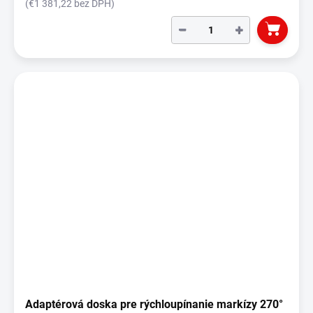
(€1 381,22 bez DPH)
−
+
Adaptérová doska pre rýchloupínanie markízy 270°