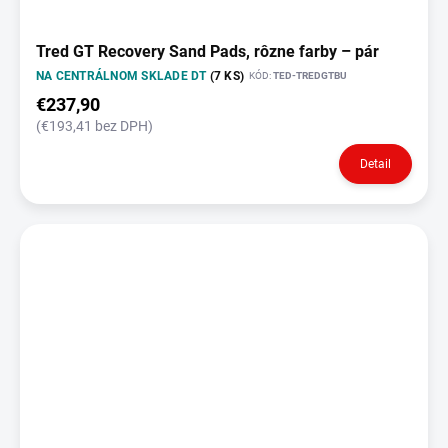
Tred GT Recovery Sand Pads, rôzne farby – pár
NA CENTRÁLNOM SKLADE DT
(7 KS)
KÓD:
TED-TREDGTBU
€237,90
(€193,41 bez DPH)
Detail