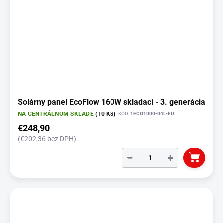
Solárny panel EcoFlow 160W skladací - 3. generácia
NA CENTRÁLNOM SKLADE
(10 KS)
KÓD:
1ECO1000-04L-EU
€248,90
(€202,36 bez DPH)
−
+