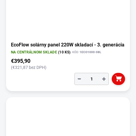
EcoFlow solárny panel 220W skladací - 3. generácia
NA CENTRÁLNOM SKLADE
(10 KS)
KÓD:
1ECO1000-08L
€395,90
(€321,87 bez DPH)
−
+