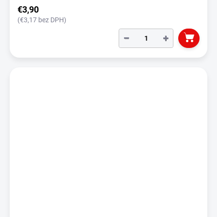
€3,90
(€3,17 bez DPH)
−
+