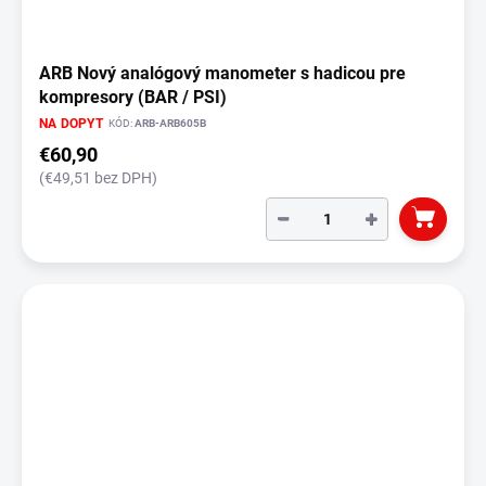
ARB Nový analógový manometer s hadicou pre
kompresory (BAR / PSI)
NA DOPYT
KÓD:
ARB-ARB605B
€60,90
(€49,51 bez DPH)
−
+