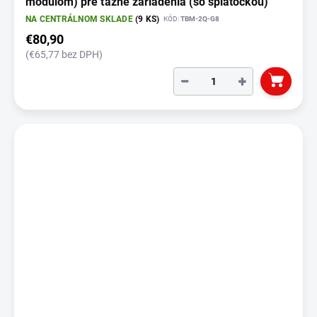
modulom) pre ťažné zariadenia (so spiatočkou)
NA CENTRÁLNOM SKLADE
(9 KS)
KÓD:
TBM-2Q-G8
€80,90
(€65,77 bez DPH)
−
+