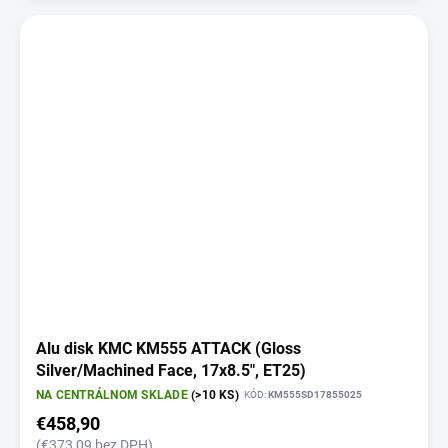
Alu disk KMC KM555 ATTACK (Gloss
Silver/Machined Face, 17x8.5", ET25)
NA CENTRÁLNOM SKLADE
(>10 KS)
KÓD:
KM555SD17855025
€458,90
(€373,09 bez DPH)