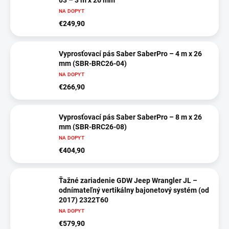
03 – 3 m x 26 mm
NA DOPYT
€249,90
Vyprosťovací pás Saber SaberPro – 4 m x 26
mm (SBR-BRC26-04)
NA DOPYT
€266,90
Vyprosťovací pás Saber SaberPro – 8 m x 26
mm (SBR-BRC26-08)
NA DOPYT
€404,90
Ťažné zariadenie GDW Jeep Wrangler JL –
odnímateľný vertikálny bajonetový systém (od
2017) 2322T60
NA DOPYT
€579,90