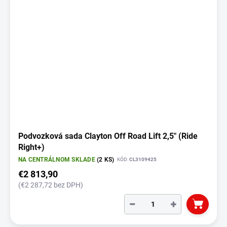
Podvozková sada Clayton Off Road Lift 2,5" (Ride
Right+)
NA CENTRÁLNOM SKLADE
(2 KS)
KÓD:
CL3109425
€2 813,90
(€2 287,72 bez DPH)
−
+