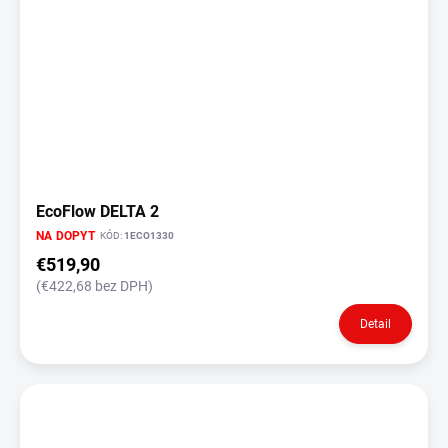
EcoFlow DELTA 2
NA DOPYT
KÓD:
1ECO1330
€519,90
(€422,68 bez DPH)
Detail