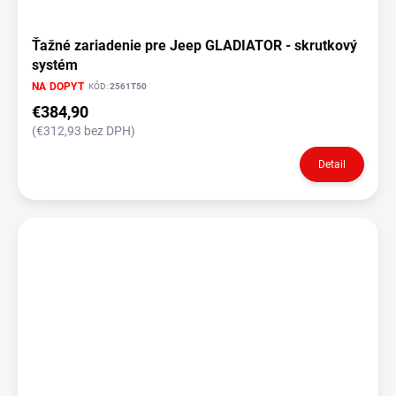
Ťažné zariadenie pre Jeep GLADIATOR - skrutkový
systém
NA DOPYT
KÓD:
2561T50
€384,90
(€312,93 bez DPH)
Detail