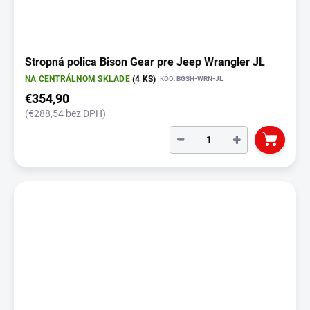
Stropná polica Bison Gear pre Jeep Wrangler JL
NA CENTRÁLNOM SKLADE
(4 KS)
KÓD:
BGSH-WRN-JL
€354,90
(€288,54 bez DPH)
−
+