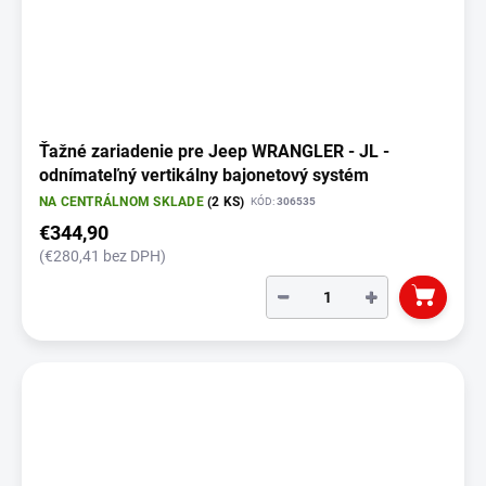
Ťažné zariadenie pre Jeep WRANGLER - JL -
odnímateľný vertikálny bajonetový systém
NA CENTRÁLNOM SKLADE
(2 KS)
KÓD:
306535
€344,90
(€280,41 bez DPH)
−
+