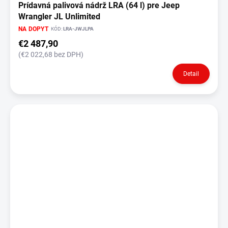
Prídavná palivová nádrž LRA (64 l) pre Jeep
Wrangler JL Unlimited
NA DOPYT
KÓD:
LRA-JWJLPA
€2 487,90
(€2 022,68 bez DPH)
Detail