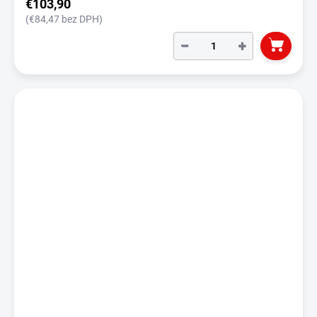
€103,90
(€84,47 bez DPH)
−
+