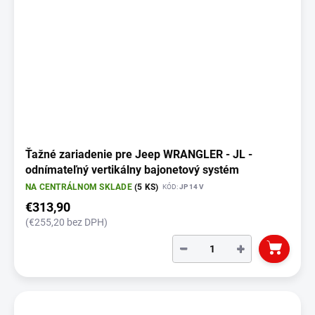
Ťažné zariadenie pre Jeep WRANGLER - JL -
odnímateľný vertikálny bajonetový systém
NA CENTRÁLNOM SKLADE
(5 KS)
KÓD:
JP 14 V
€313,90
(€255,20 bez DPH)
−
+