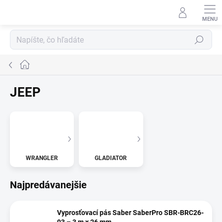
Prejsť
na
obsah
Hľadať
Domov
JEEP
WRANGLER
GLADIATOR
Najpredávanejšie
Vyprosťovací pás Saber SaberPro SBR-BRC26-