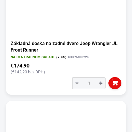
Základná doska na zadné dvere Jeep Wrangler JL
Front Runner
NA CENTRÁLNOM SKLADE
(7 KS)
KÓD:
VACC224
€174,90
(€142,20 bez DPH)
−
+