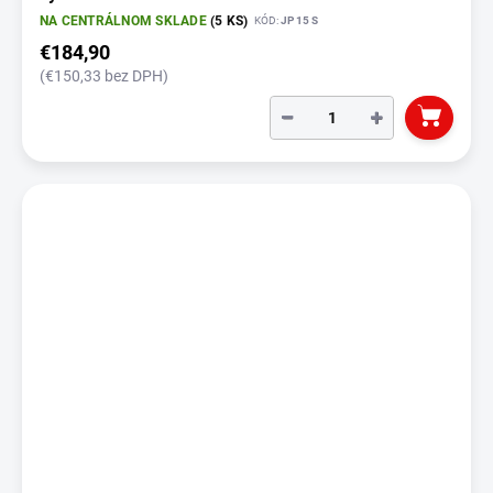
NA CENTRÁLNOM SKLADE
(5 KS)
KÓD:
JP 15 S
€184,90
(€150,33 bez DPH)
−
+