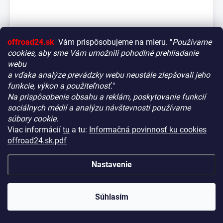
offroad24.sk
Vám prispôsobujeme na mieru. "
Používame
cookies, aby sme Vám umožnili pohodlné prehliadanie
webu
a vďaka analýze prevádzky webu neustále zlepšovali jeho
funkcie, výkon a použiteľnosť.
"
Na prispôsobenie obsahu a reklám, poskytovanie funkcií
Vitajte! Aby bolo hľadanie tých správnych dielov pre vaše
sociálnych médií a analýzu návštevnosti používame
vozidlo čo najrýchlejšie a najpresnejšie, máme pre vás
súbory cookie.
malý tip:
Viac informácií
tu
a tu:
Informačná povinnosť ku cookies
Začnite výberom vášho vozidla
– Týmto krokom si
offroad24.sk.pdf
zaistíte, že uvidíte len kompatibilné produkty.
EcoFlow RIVER 2 Pro EU
Až potom sa ponorte do kategórií.
Nastavenie
NA CENTRÁLNOM SKLADE
(10 KS)
KÓD:
1ECOR620P
Náš tajný tip:
V ľavej časti obrazovky nájdete šikovné
€514,90
filtre. Použite ich! Ušetria vám kopu času a pomôžu nájsť
(€418,62 bez DPH)
presne to, čo hľadáte, behom sekúnd.
Súhlasím
Šťastné nakupovanie!
−
+