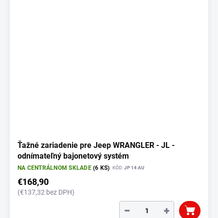
Ťažné zariadenie pre Jeep WRANGLER - JL -
odnímateľný bajonetový systém
NA CENTRÁLNOM SKLADE
(6 KS)
KÓD:
JP 14 AU
€168,90
(€137,32 bez DPH)
−
+