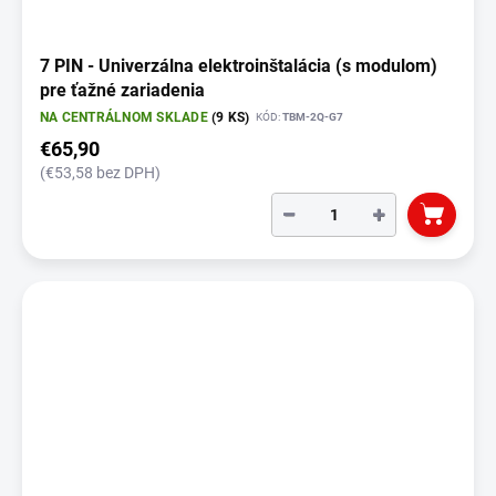
7 PIN - Univerzálna elektroinštalácia (s modulom)
pre ťažné zariadenia
NA CENTRÁLNOM SKLADE
(9 KS)
KÓD:
TBM-2Q-G7
€65,90
(€53,58 bez DPH)
−
+