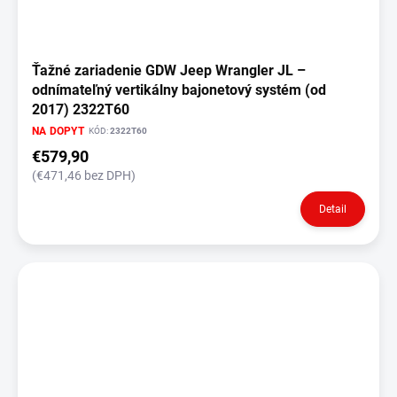
Ťažné zariadenie GDW Jeep Wrangler JL –
odnímateľný vertikálny bajonetový systém (od
2017) 2322T60
NA DOPYT
KÓD:
2322T60
€579,90
(€471,46 bez DPH)
Detail