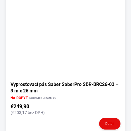
i
s
p
r
o
d
u
k
t
o
v
Vyprosťovací pás Saber SaberPro SBR-BRC26-03 –
3 m x 26 mm
NA DOPYT
KÓD:
SBR-BRC26-03
€249,90
(€203,17 bez DPH)
Detail