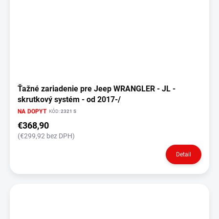
Ťažné zariadenie pre Jeep WRANGLER - JL -
skrutkový systém - od 2017-/
NA DOPYT
KÓD:
2321 S
€368,90
(€299,92 bez DPH)
Detail