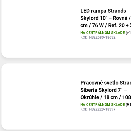
LED rampa Strands
Skylord 10" – Rovná /
cm / 76 W / Ref. 20 +
Dongle & PowerUnit
NA CENTRÁLNOM SKLADE
(>
KÓD:
HS22580-18632
Pracovné svetlo Stra
Siberia Skylord 7" –
Okrúhle / 18 cm / 108
Ref. 25 – 2 kusy,
NA CENTRÁLNOM SKLADE
(9 
KÓD:
HS22229-18397
kompletná sada