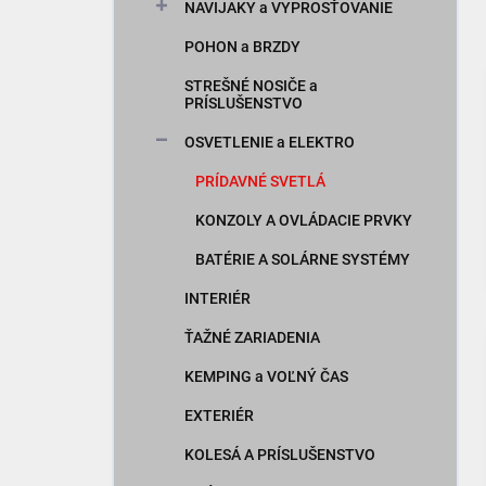
NAVIJAKY a VYPROSŤOVANIE
POHON a BRZDY
STREŠNÉ NOSIČE a
PRÍSLUŠENSTVO
OSVETLENIE a ELEKTRO
PRÍDAVNÉ SVETLÁ
KONZOLY A OVLÁDACIE PRVKY
BATÉRIE A SOLÁRNE SYSTÉMY
INTERIÉR
ŤAŽNÉ ZARIADENIA
KEMPING a VOĽNÝ ČAS
EXTERIÉR
KOLESÁ A PRÍSLUŠENSTVO