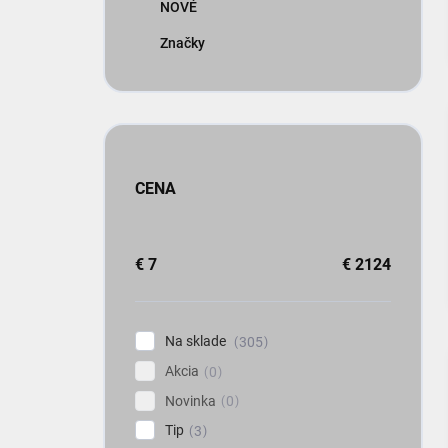
NOVÉ
Značky
CENA
€
7
€
2124
Na sklade
305
Akcia
0
Novinka
0
Tip
3