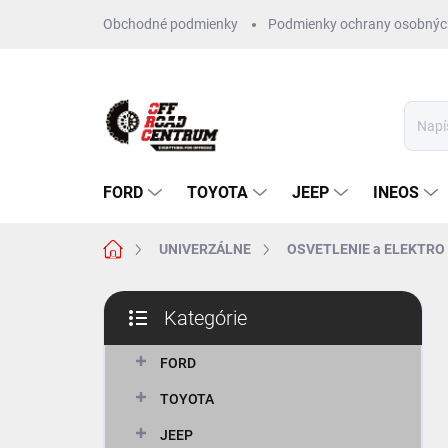
Prejsť
Obchodné podmienky
Podmienky ochrany osobnýc
na
obsah
FORD
TOYOTA
JEEP
INEOS
Domov
UNIVERZÁLNE
OSVETLENIE a ELEKTRO
B
Kategórie
o
Preskočiť
č
kategórie
n
FORD
ý
TOYOTA
p
a
JEEP