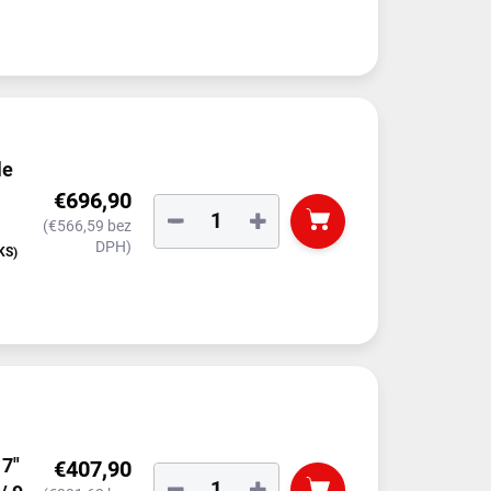
le
€696,90
−
+
(€566,59 bez
DPH)
KS)
7"
€407,90
−
+