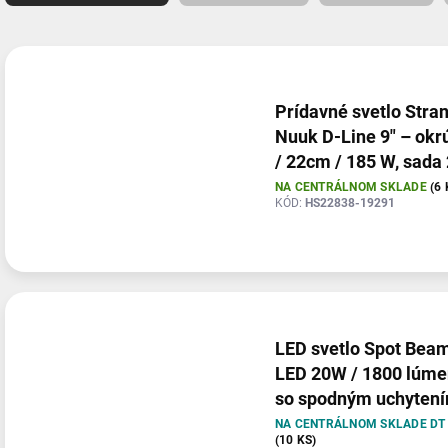
e
n
V
i
ý
e
p
p
i
Prídavné svetlo Stra
r
s
Nuuk D-Line 9" – okr
o
p
/ 22cm / 185 W, sada 
d
r
NA CENTRÁLNOM SKLADE
(6 
u
o
KÓD:
HS22838-19291
k
d
t
u
o
k
v
t
o
v
LED svetlo Spot Bea
LED 20W / 1800 lúme
so spodným uchyten
NA CENTRÁLNOM SKLADE DT
(10 KS)