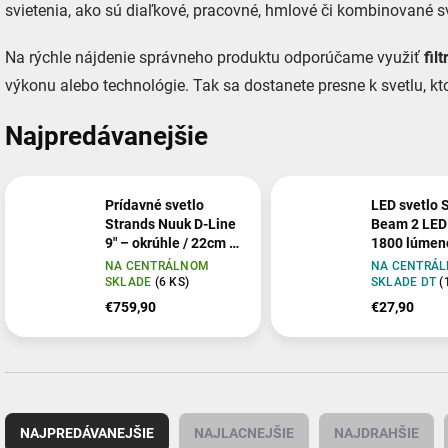
svietenia, ako sú diaľkové, pracovné, hmlové či kombinované sv
Na rýchle nájdenie správneho produktu odporúčame využiť
filt
výkonu alebo technológie. Tak sa dostanete presne k svetlu, k
Najpredávanejšie
Prídavné svetlo
LED svetlo 
Strands Nuuk D-Line
Beam 2 LED
9" – okrúhle / 22cm /
1800 lúmen
185 W, sada 2 ks
spodným uc
NA CENTRÁLNOM
NA CENTRÁ
SKLADE
(6 KS)
SKLADE DT
(
€759,90
€27,90
R
a
NAJPREDÁVANEJŠIE
NAJLACNEJŠIE
NAJDRAHŠIE
d