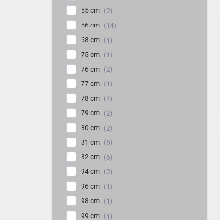
55 cm
2
56 cm
14
68 cm
1
75 cm
1
76 cm
2
77 cm
1
78 cm
4
79 cm
2
80 cm
2
81 cm
6
82 cm
6
94 cm
2
96 cm
1
98 cm
1
99 cm
1