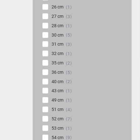
26 cm
1
27 cm
3
28 cm
1
30 cm
5
31 cm
3
32 cm
1
35 cm
2
36 cm
5
40 cm
2
43 cm
1
49 cm
1
51 cm
4
52 cm
7
53 cm
1
54 cm
9