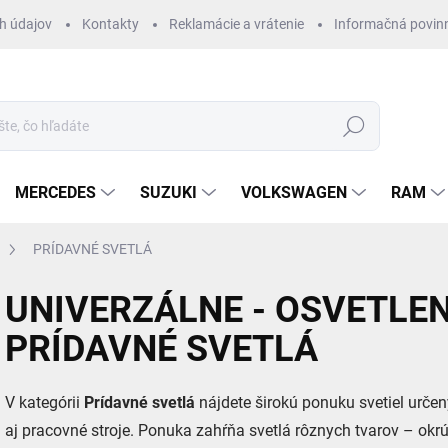
h údajov
Kontakty
Reklamácie a vrátenie
Informačná povin
Hľadať
MERCEDES
SUZUKI
VOLKSWAGEN
RAM
PRÍDAVNÉ SVETLÁ
UNIVERZÁLNE - OSVETLENI
PRÍDAVNÉ SVETLÁ
V kategórii
Prídavné svetlá
nájdete širokú ponuku svetiel určen
aj pracovné stroje. Ponuka zahŕňa svetlá rôznych tvarov – okr