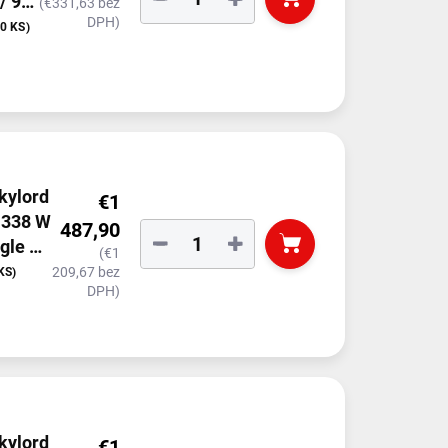
/ 98
(€331,63 bez
DPH)
10 KS)
kylord
€1
/ 338 W
487,90
−
+
gle &
(€1
209,67 bez
KS)
DPH)
kylord
€1