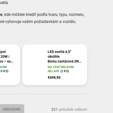
etlá.
re
, kde môžete triediť podľa tvaru, typu, rozmeru,
toré vyhovuje vašim požiadavkám a vozidlu.
Spot
LED svetlá 6,5"
 20W /
okrúhle
ov – so
Biela/Jantárová DRL
hytením
Rough Country
LNOM
NA CENTRÁLNOM
10 KS)
SKLADE
(2 KS)
€696,90
321
položiek celkom
ABECEDNE