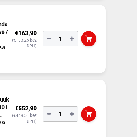
nds
vé /
€163,90
−
+
(€133,25 bez
DPH)
KS)
Nuuk
 101
€552,90
−
+
(€449,51 bez
DPH)
zok
KS)