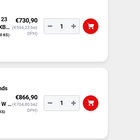
 23
€730,90
−
+
 XBB
(€594,23 bez
DPH)
10 KS)
nds
€866,90
−
+
 W /
(€704,80 bez
DPH)
KS)