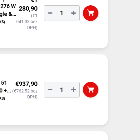
/ 276 W
280,90
−
+
gle &
(€1
041,38 bez
KS)
DPH)
 51
€937,90
−
+
0 +
(€762,52 bez
DPH)
nit
KS)