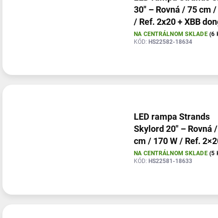
30" – Rovná / 75 cm 
/ Ref. 2x20 + XBB don
PowerUnit
NA CENTRÁLNOM SKLADE
(6 
KÓD:
HS22582-18634
LED rampa Strands
Skylord 20" – Rovná /
cm / 170 W / Ref. 2×2
XBB Dongle & PowerU
NA CENTRÁLNOM SKLADE
(5 
KÓD:
HS22581-18633