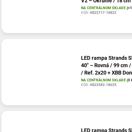
V2 – Okrúhle / 18 cm 
W / Ref. 20, 2 kusy –
NA CENTRÁLNOM SKLADE
(>
KÓD:
HS22717-18822
kompletná sada
LED rampa Strands S
40" – Rovná / 99 cm 
/ Ref. 2x20 + XBB Don
PowerUnit
NA CENTRÁLNOM SKLADE
(3 
KÓD:
HS22583-18635
LED rampa Strands S