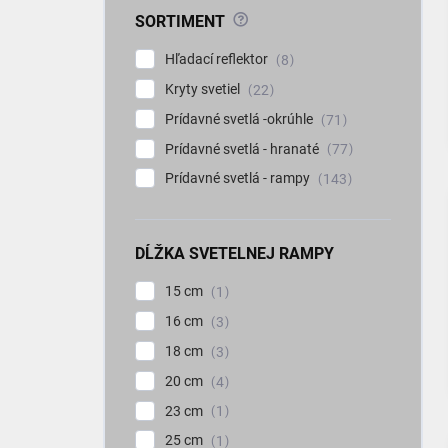
?
SORTIMENT
Hľadací reflektor
8
Kryty svetiel
22
Prídavné svetlá -okrúhle
71
Prídavné svetlá - hranaté
77
Prídavné svetlá - rampy
143
DĹŽKA SVETELNEJ RAMPY
15 cm
1
16 cm
3
18 cm
3
20 cm
4
23 cm
1
25 cm
1