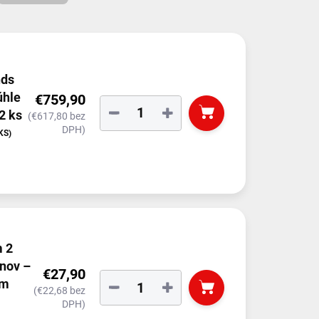
nds
úhle
€759,90
−
+
2 ks
(€617,80 bez
DPH)
KS)
m 2
nov –
€27,90
ím
−
+
(€22,68 bez
DPH)