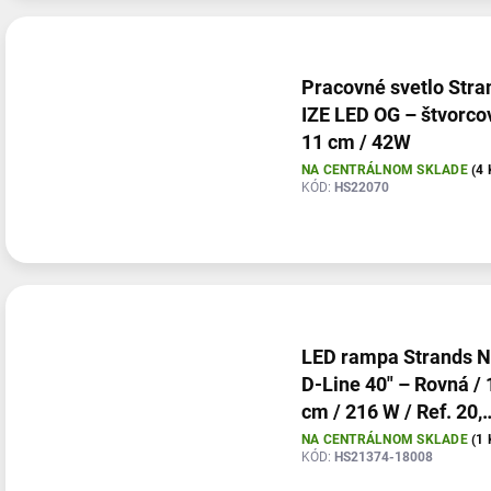
Pracovné svetlo Stra
IZE LED OG – štvorco
11 cm / 42W
NA CENTRÁLNOM SKLADE
(4 
KÓD:
HS22070
LED rampa Strands 
D-Line 40" – Rovná /
cm / 216 W / Ref. 20,
svetlo + káblový zvä
NA CENTRÁLNOM SKLADE
(1 
KÓD:
HS21374-18008