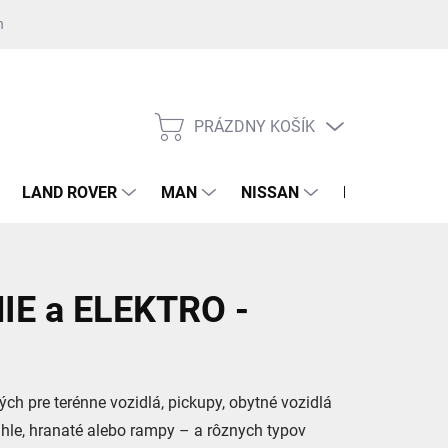
nost GDPR ku kontaktnému formuláru
Súhlas GDPR k registrácii na 
PRÁZDNY KOŠÍK
NÁKUPNÝ
KOŠÍK
LAND ROVER
MAN
NISSAN
RENAULT
E a ELEKTRO -
ých pre terénne vozidlá, pickupy, obytné vozidlá
úhle, hranaté alebo rampy – a rôznych typov