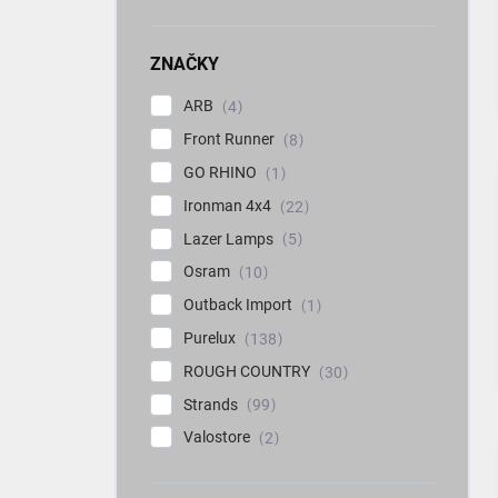
ZNAČKY
ARB
4
Front Runner
8
GO RHINO
1
Ironman 4x4
22
Lazer Lamps
5
Osram
10
Outback Import
1
Purelux
138
ROUGH COUNTRY
30
Strands
99
Valostore
2