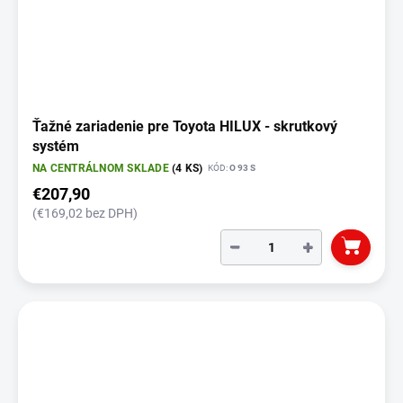
Ťažné zariadenie pre Toyota HILUX - skrutkový
systém
NA CENTRÁLNOM SKLADE
(4 KS)
KÓD:
O 93 S
€207,90
(€169,02 bez DPH)
−
+