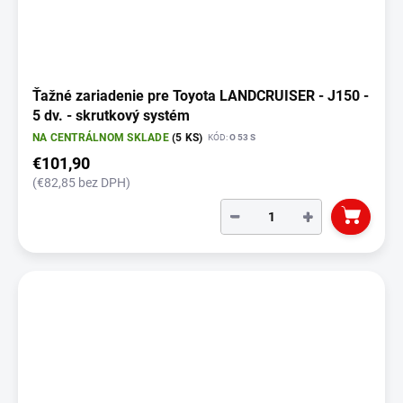
Ťažné zariadenie pre Toyota LANDCRUISER - J150 -
5 dv. - skrutkový systém
NA CENTRÁLNOM SKLADE
(5 KS)
KÓD:
O 53 S
€101,90
(€82,85 bez DPH)
−
+