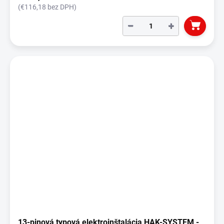
(€116,18 bez DPH)
−
+
13-pinová typová elektroinštalácia HAK-SYSTEM -