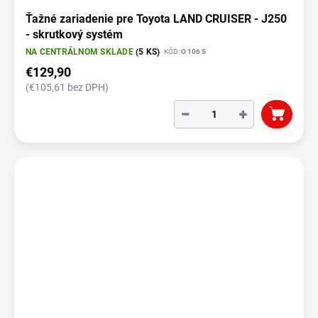
Ťažné zariadenie pre Toyota LAND CRUISER - J250
- skrutkový systém
NA CENTRÁLNOM SKLADE
(5 KS)
KÓD:
O 106 S
€129,90
(€105,61 bez DPH)
−
+