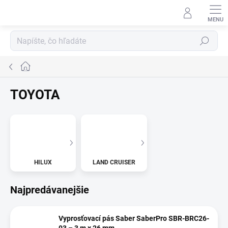
Prejsť
na
obsah
Hľadať
Domov
TOYOTA
HILUX
LAND CRUISER
Najpredávanejšie
Vyprosťovací pás Saber SaberPro SBR-BRC26-