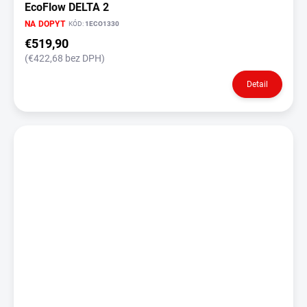
EcoFlow DELTA 2
NA DOPYT
KÓD:
1ECO1330
€519,90
(€422,68 bez DPH)
Detail