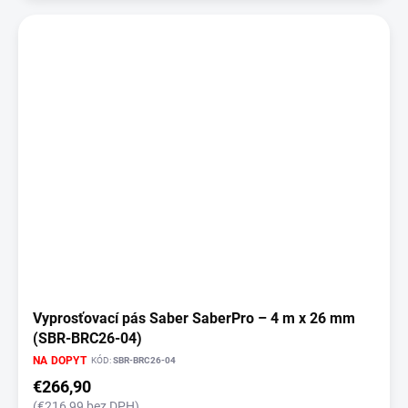
Vyprosťovací pás Saber SaberPro – 4 m x 26 mm
(SBR-BRC26-04)
NA DOPYT
KÓD:
SBR-BRC26-04
€266,90
(€216,99 bez DPH)