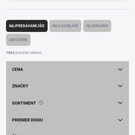
R
a
NAJPREDÁVANEJŠIE
NAJLACNEJŠIE
NAJDRAHŠIE
d
e
ABECEDNE
n
i
1864
položiek celkom
e
p
CENA
r
o
d
ZNAČKY
u
k
?
SORTIMENT
t
o
v
PRIEMER DISKU