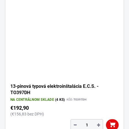
13-pinová typová elektroinštalácia E.C.S. -
TO397DH
NA CENTRÁLNOM SKLADE
(4 KS)
KÓD:
TO397DH
€192,90
(€156,83 bez DPH)
−
+