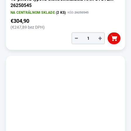
26250545
NA CENTRÁLNOM SKLADE
(2 KS)
KÓD:
26250545
€304,90
(€247,89 bez DPH)
−
+