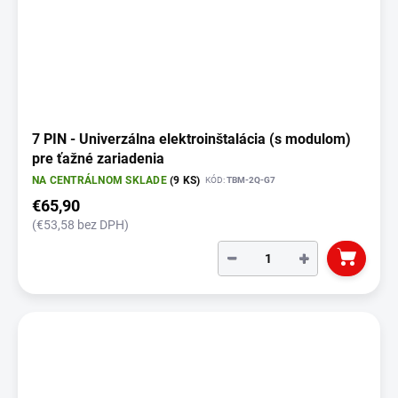
7 PIN - Univerzálna elektroinštalácia (s modulom)
pre ťažné zariadenia
NA CENTRÁLNOM SKLADE
(9 KS)
KÓD:
TBM-2Q-G7
€65,90
(€53,58 bez DPH)
−
+