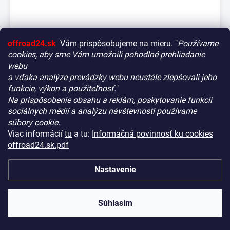
offroad24.sk
Vám prispôsobujeme na mieru. "
Používame
cookies, aby sme Vám umožnili pohodlné prehliadanie
webu
a vďaka analýze prevádzky webu neustále zlepšovali jeho
funkcie, výkon a použiteľnosť.
"
Na prispôsobenie obsahu a reklám, poskytovanie funkcií
Vitajte! Aby bolo hľadanie tých správnych dielov pre vaše
sociálnych médií a analýzu návštevnosti používame
vozidlo čo najrýchlejšie a najpresnejšie, máme pre vás
súbory cookie.
malý tip:
Viac informácií
tu
a tu:
Informačná povinnosť ku cookies
Ťažné zariadenie pre Toyota HILUX -
Začnite výberom vášho vozidla
– Týmto krokom si
offroad24.sk.pdf
AN110/AN120/AN130 - skrutkový systém
zaistíte, že uvidíte len kompatibilné produkty.
NA CENTRÁLNOM SKLADE
(5 KS)
KÓD:
O 107 S
Až potom sa ponorte do kategórií.
Nastavenie
€213,90
Náš tajný tip:
V ľavej časti obrazovky nájdete šikovné
(€173,90 bez DPH)
filtre. Použite ich! Ušetria vám kopu času a pomôžu nájsť
presne to, čo hľadáte, behom sekúnd.
Súhlasím
−
+
Šťastné nakupovanie!