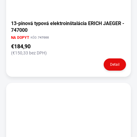
13-pinová typová elektroinštalácia ERICH JAEGER -
747000
NA DOPYT
KÓD:
747000
€184,90
(€150,33 bez DPH)
Detail