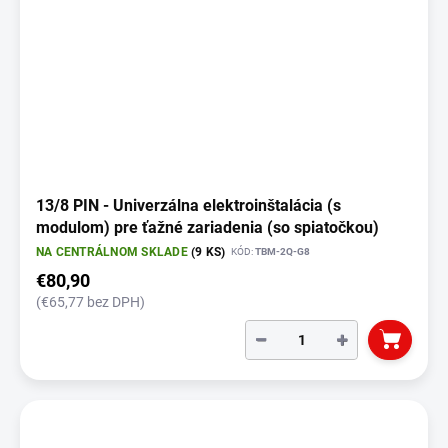
13/8 PIN - Univerzálna elektroinštalácia (s
modulom) pre ťažné zariadenia (so spiatočkou)
NA CENTRÁLNOM SKLADE
(9 KS)
KÓD:
TBM-2Q-G8
€80,90
(€65,77 bez DPH)
−
+