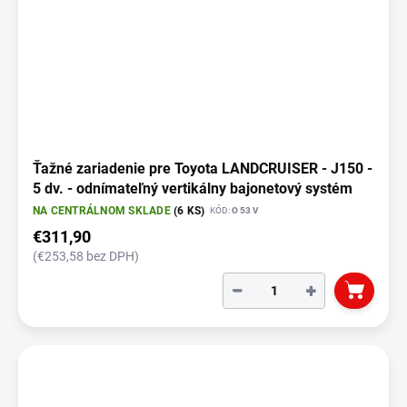
Ťažné zariadenie pre Toyota LANDCRUISER - J150 -
5 dv. - odnímateľný vertikálny bajonetový systém
NA CENTRÁLNOM SKLADE
(6 KS)
KÓD:
O 53 V
€311,90
(€253,58 bez DPH)
−
+