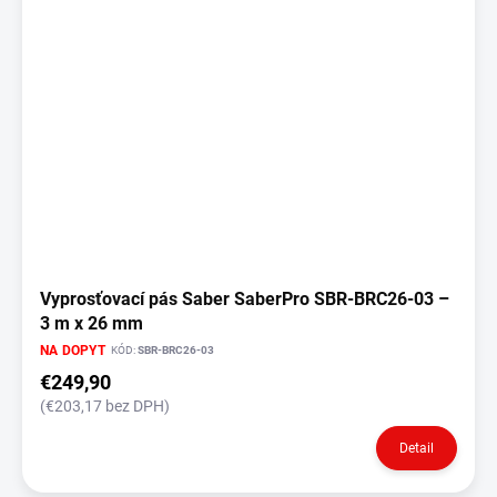
i
s
p
r
o
d
u
k
t
o
v
Vyprosťovací pás Saber SaberPro SBR-BRC26-03 –
3 m x 26 mm
NA DOPYT
KÓD:
SBR-BRC26-03
€249,90
(€203,17 bez DPH)
Detail