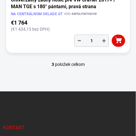
MAN TGE s 180° pántami, pravá strana
NA CENTRÁLNOM SKLADE GT
KÓD:
KSPOLITMTGEVW
€1 764
(€1 434,15 bez DPH)
−
+
3
položiek celkom
O
v
l
á
d
Z
a
á
c
p
i
e
ä
p
t
r
i
KONTAKT
v
e