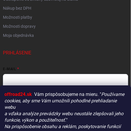
Nákup bez DPH
Možnosti platby
Možnosti dopravy
Moja objednávka
PRIHLÁSENIE
E-MAIL
offroad24.sk
Vám prispôsobujeme na mieru. "
Používame
HESLO
cookies, aby sme Vám umožnili pohodlné prehliadanie
webu
a vďaka analýze prevádzky webu neustále zlepšovali jeho
funkcie, výkon a použiteľnosť.
"
Prihlásiť sa
Na prispôsobenie obsahu a reklám, poskytovanie funkcií
Vitajte! Aby bolo hľadanie tých správnych dielov pre vaše
Nová registrácia
Zabudnuté heslo