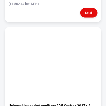
(€1 502,44 bez DPH)
Detail
Univerzálny zadný nosič pre VW Crafter 2017+ /