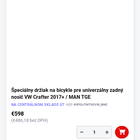
o
i
d
s
u
p
k
r
t
o
o
d
v
u
k
t
o
v
Špeciálny držiak na bicykle pre univerzálny zadný
nosič VW Crafter 2017+ / MAN TGE
NA CENTRÁLNOM SKLADE GT
KÓD:
KSPOLITMTGEVW_BIKE
€598
(€486,18 bez DPH)
−
+