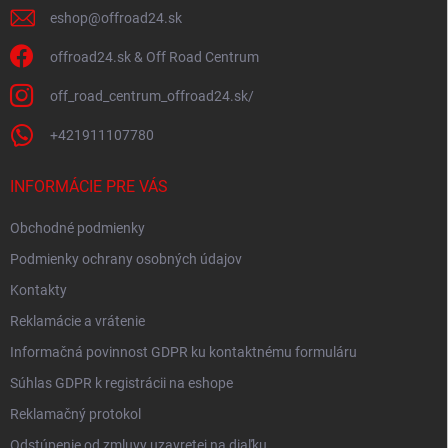
k
y
eshop
@
offroad24.sk
v
ý
offroad24.sk & Off Road Centrum
p
i
off_road_centrum_offroad24.sk/
s
u
+421911107780
INFORMÁCIE PRE VÁS
Obchodné podmienky
Podmienky ochrany osobných údajov
Kontakty
Reklamácie a vrátenie
Informačná povinnost GDPR ku kontaktnému formuláru
Súhlas GDPR k registrácii na eshope
Reklamačný protokol
Odstúpenie od zmluvy uzavretej na diaľku