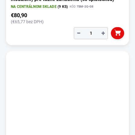
NA CENTRÁLNOM SKLADE
(9 KS)
KÓD:
TBM-2Q-G8
€80,90
(€65,77 bez DPH)
−
+