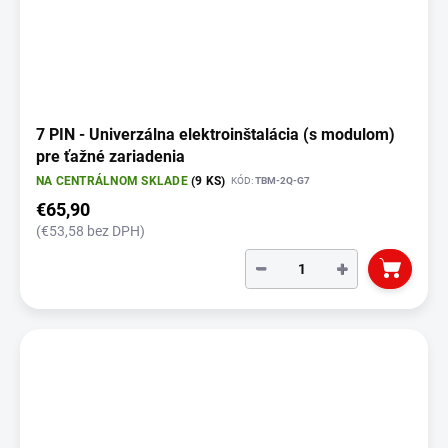
7 PIN - Univerzálna elektroinštalácia (s modulom)
pre ťažné zariadenia
NA CENTRÁLNOM SKLADE
(9 KS)
KÓD:
TBM-2Q-G7
€65,90
(€53,58 bez DPH)
−
+