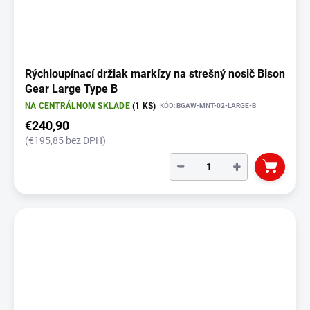
Rýchloupínací držiak markízy na strešný nosič Bison
Gear Large Type B
NA CENTRÁLNOM SKLADE
(1 KS)
KÓD:
BGAW-MNT-02-LARGE-B
€240,90
(€195,85 bez DPH)
−
+