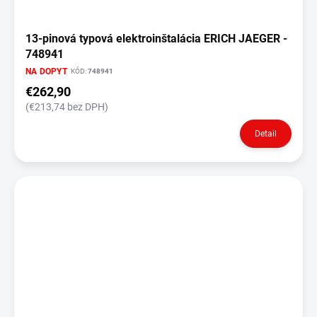
13-pinová typová elektroinštalácia ERICH JAEGER -
748941
NA DOPYT
KÓD:
748941
€262,90
(€213,74 bez DPH)
Detail