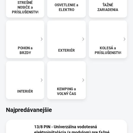
STREŠNÉ
OSVETLENIE a
ŤAŽNÉ
NOSIČE a
ELEKTRO
ZARIADENIA
PRÍSLUŠENSTVO
POHON a
KOLESÁ a
EXTERIÉR
BRZDY
PRÍSLUŠENSTVO
KEMPING a
INTERIÉR
VOĽNÝ ČAS
Najpredávanejšie
13/8 PIN - Univerzálna vodotesná
elektroinštalácia (s modulom) pre ťažné