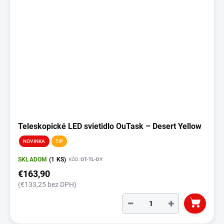
Teleskopické LED svietidlo OuTask – Desert Yellow
NOVINKA
TIP
SKLADOM
(1 KS)
KÓD:
OT-TL-DY
€163,90
(€133,25 bez DPH)
−
+