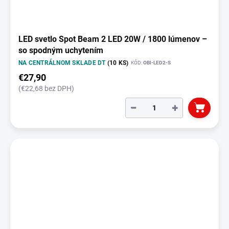
LED svetlo Spot Beam 2 LED 20W / 1800 lúmenov –
so spodným uchytením
NA CENTRÁLNOM SKLADE DT
(10 KS)
KÓD:
OBI-LED2-S
€27,90
(€22,68 bez DPH)
−
+