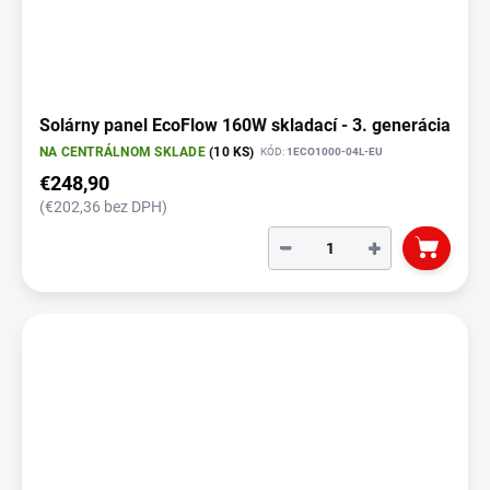
Solárny panel EcoFlow 160W skladací - 3. generácia
NA CENTRÁLNOM SKLADE
(10 KS)
KÓD:
1ECO1000-04L-EU
€248,90
(€202,36 bez DPH)
−
+