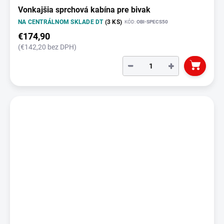
Vonkajšia sprchová kabína pre bivak
NA CENTRÁLNOM SKLADE DT
(3 KS)
KÓD:
OBI-SPECS50
€174,90
(€142,20 bez DPH)
−
+