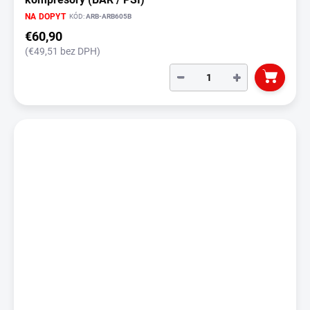
NA DOPYT
KÓD:
ARB-ARB605B
€60,90
(€49,51 bez DPH)
−
+