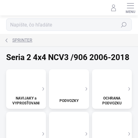
Prejsť
na
obsah
Hľadať
SPRINTER
Seria 2 4x4 NCV3 /906 2006-2018
NAVIJAKY a
OCHRANA
PODVOZKY
VYPROSŤOVANIE
PODVOZKU