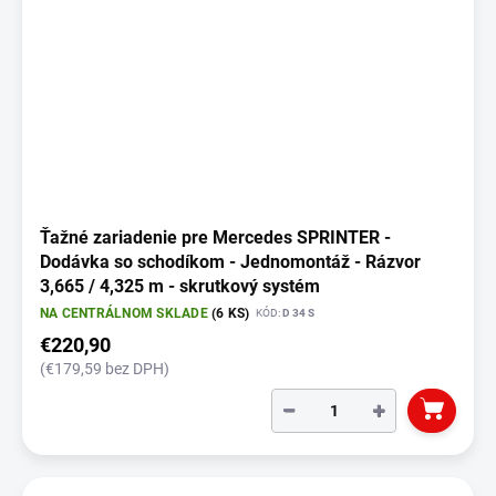
Ťažné zariadenie pre Mercedes SPRINTER -
Dodávka so schodíkom - Jednomontáž - Rázvor
3,665 / 4,325 m - skrutkový systém
NA CENTRÁLNOM SKLADE
(6 KS)
KÓD:
D 34 S
€220,90
(€179,59 bez DPH)
−
+