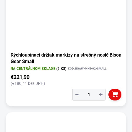
Rýchloupínací držiak markízy na strešný nosič Bison
Gear Small
NA CENTRÁLNOM SKLADE
(5 KS)
KÓD:
BGAW-MNT-02-SMALL
€221,90
(€180,41 bez DPH)
−
+