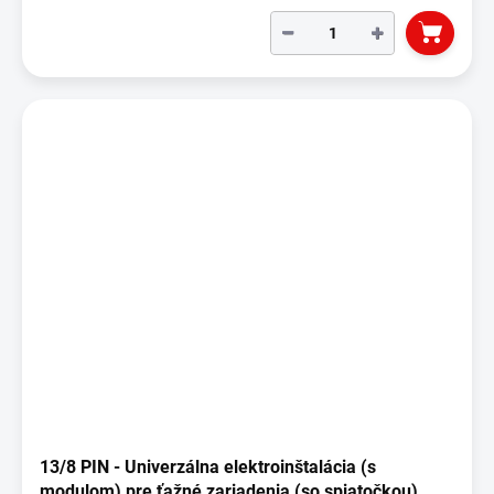
−
+
13/8 PIN - Univerzálna elektroinštalácia (s
modulom) pre ťažné zariadenia (so spiatočkou)