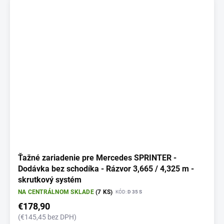
Ťažné zariadenie pre Mercedes SPRINTER -
Dodávka bez schodíka - Rázvor 3,665 / 4,325 m -
skrutkový systém
NA CENTRÁLNOM SKLADE
(7 KS)
KÓD:
D 35 S
€178,90
(€145,45 bez DPH)