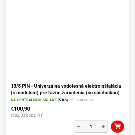
i
s
p
r
o
d
u
k
t
o
v
13/8 PIN - Univerzálna vodotesná elektroinštalácia
(s modulom) pre ťažné zariadenia (so spiatočkou)
NA CENTRÁLNOM SKLADE
(5 KS)
KÓD:
TBM-DB-G8
€100,90
(€82,03 bez DPH)
−
+