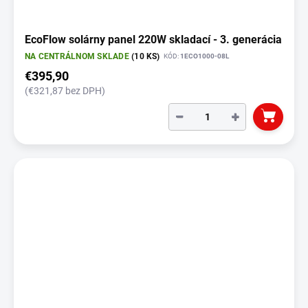
EcoFlow solárny panel 220W skladací - 3. generácia
NA CENTRÁLNOM SKLADE
(10 KS)
KÓD:
1ECO1000-08L
€395,90
(€321,87 bez DPH)
−
+