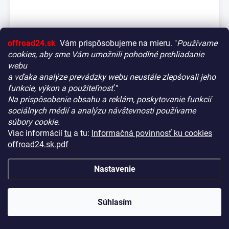
offroad24.sk
Vám prispôsobujeme na mieru. "
Používame
cookies, aby sme Vám umožnili pohodlné prehliadanie
webu
a vďaka analýze prevádzky webu neustále zlepšovali jeho
Ontap Jerry Can 22L 12V Čierna Prenosná Sprcha
funkcie, výkon a použiteľnosť.
"
NA DOPYT
KÓD:
OTP-OTSBLA400
Na prispôsobenie obsahu a reklám, poskytovanie funkcií
Vitajte! Aby bolo hľadanie tých správnych dielov pre vaše
€262,90
sociálnych médií a analýzu návštevnosti používame
vozidlo čo najrýchlejšie a najpresnejšie, máme pre vás
(€213,74 bez DPH)
súbory cookie.
malý tip:
Viac informácií
tu
a tu:
Informačná povinnosť ku cookies
Detail
Začnite výberom vášho vozidla
– Týmto krokom si
offroad24.sk.pdf
zaistíte, že uvidíte len kompatibilné produkty.
Až potom sa ponorte do kategórií.
Nastavenie
Náš tajný tip:
V ľavej časti obrazovky nájdete šikovné
filtre. Použite ich! Ušetria vám kopu času a pomôžu nájsť
presne to, čo hľadáte, behom sekúnd.
Súhlasím
Šťastné nakupovanie!