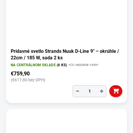
Prídavné svetlo Strands Nuuk D-Line 9" – okrúhle /
22cm / 185 W, sada 2 ks
NA CENTRÁLNOM SKLADE
(6 KS)
KÓD:
HS22838-19291
€759,90
(€617,80 bez DPH)
−
+