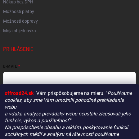
Nákup bez DPH
Možnosti platby
Možnosti dopravy
Moja objednávka
PRIHLÁSENIE
E-MAIL
offroad24.sk
Vám prispôsobujeme na mieru. "
Používame
HESLO
cookies, aby sme Vám umožnili pohodlné prehliadanie
webu
a vďaka analýze prevádzky webu neustále zlepšovali jeho
funkcie, výkon a použiteľnosť.
"
Prihlásiť sa
Na prispôsobenie obsahu a reklám, poskytovanie funkcií
Vitajte! Aby bolo hľadanie tých správnych dielov pre vaše
Nová registrácia
Zabudnuté heslo
sociálnych médií a analýzu návštevnosti používame
vozidlo čo najrýchlejšie a najpresnejšie, máme pre vás