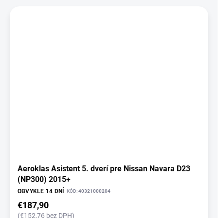
V
p
ý
r
p
o
i
d
s
u
p
k
r
t
o
o
d
v
u
k
t
o
v
Aeroklas Asistent 5. dverí pre Nissan Navara D23
(NP300) 2015+
OBVYKLE 14 DNÍ
KÓD:
40321000204
€187,90
(€152,76 bez DPH)