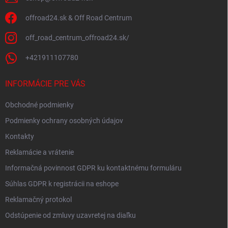
v
ý
offroad24.sk & Off Road Centrum
p
i
off_road_centrum_offroad24.sk/
s
u
+421911107780
INFORMÁCIE PRE VÁS
Obchodné podmienky
Podmienky ochrany osobných údajov
Kontakty
Reklamácie a vrátenie
Informačná povinnost GDPR ku kontaktnému formuláru
Súhlas GDPR k registrácii na eshope
Reklamačný protokol
Odstúpenie od zmluvy uzavretej na diaľku