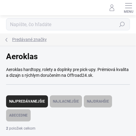
Prejsť
na
obsah
Hľadať
Predávané značky
Aeroklas
Aeroklas hardtopy, rolety a doplnky pre pick-upy. Prémiová kvalita
a dizajn s rýchlym doručením na Offroad24.sk.
R
a
NAJPREDÁVANEJŠIE
NAJLACNEJŠIE
NAJDRAHŠIE
d
e
ABECEDNE
n
i
2
položiek celkom
e