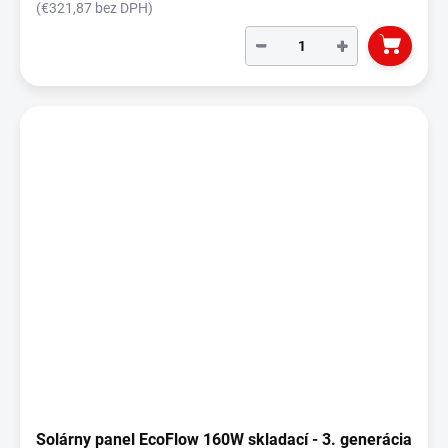
(€321,87 bez DPH)
−
+
Solárny panel EcoFlow 160W skladací - 3. generácia