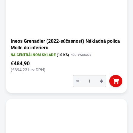
Ineos Grenadier (2022-súčasnosť) Nákladná polica
Molle do interiéru
NA CENTRÁLNOM SKLADE
(10 KS)
KÓD:
VACC237
€484,90
(€394,23 bez DPH)
−
+