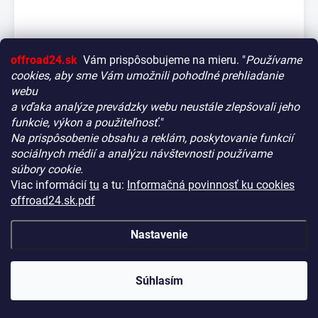
offroad24.sk
Vám prispôsobujeme na mieru. "
Používame
cookies, aby sme Vám umožnili pohodlné prehliadanie
webu
a vďaka analýze prevádzky webu neustále zlepšovali jeho
funkcie, výkon a použiteľnosť.
"
Na prispôsobenie obsahu a reklám, poskytovanie funkcií
Vitajte! Aby bolo hľadanie tých správnych dielov pre vaše
sociálnych médií a analýzu návštevnosti používame
MOLLE nosná doska N4-Offroad ľavý zadný blatník
vozidlo čo najrýchlejšie a najpresnejšie, máme pre vás
súbory cookie.
pre Ineos Grenadier
malý tip:
Viac informácií
tu
a tu:
Informačná povinnosť ku cookies
NA CENTRÁLNOM SKLADE DT
(5 KS)
KÓD:
N4-AMRA402
Začnite výberom vášho vozidla
– Týmto krokom si
offroad24.sk.pdf
zaistíte, že uvidíte len kompatibilné produkty.
€240,90
(€195,85 bez DPH)
Až potom sa ponorte do kategórií.
Nastavenie
−
+
Náš tajný tip:
V ľavej časti obrazovky nájdete šikovné
filtre. Použite ich! Ušetria vám kopu času a pomôžu nájsť
presne to, čo hľadáte, behom sekúnd.
Súhlasím
Šťastné nakupovanie!