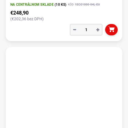
NA CENTRÁLNOM SKLADE
(10 KS)
KÓD:
1ECO1000-04L-EU
€248,90
(€202,36 bez DPH)
−
+