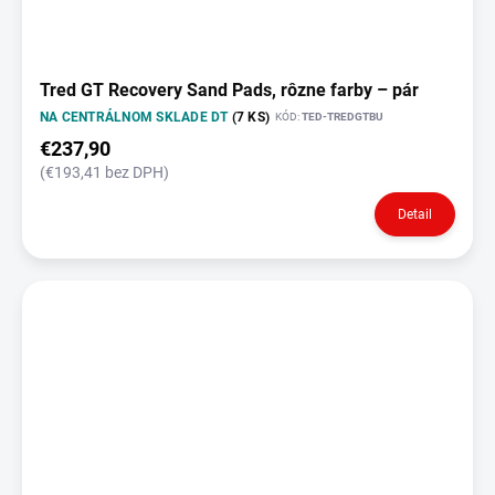
Tred GT Recovery Sand Pads, rôzne farby – pár
NA CENTRÁLNOM SKLADE DT
(7 KS)
KÓD:
TED-TREDGTBU
€237,90
(€193,41 bez DPH)
Detail