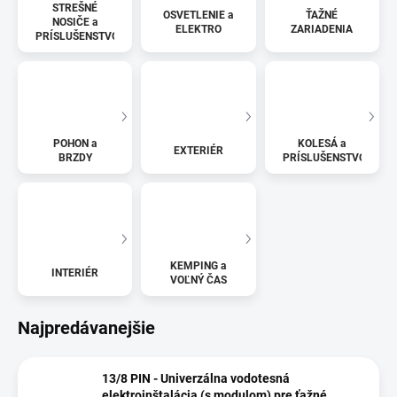
STREŠNÉ
OSVETLENIE a
ŤAŽNÉ
NOSIČE a
ELEKTRO
ZARIADENIA
PRÍSLUŠENSTVO
POHON a
KOLESÁ a
EXTERIÉR
BRZDY
PRÍSLUŠENSTVO
KEMPING a
INTERIÉR
VOĽNÝ ČAS
Najpredávanejšie
13/8 PIN - Univerzálna vodotesná
elektroinštalácia (s modulom) pre ťažné