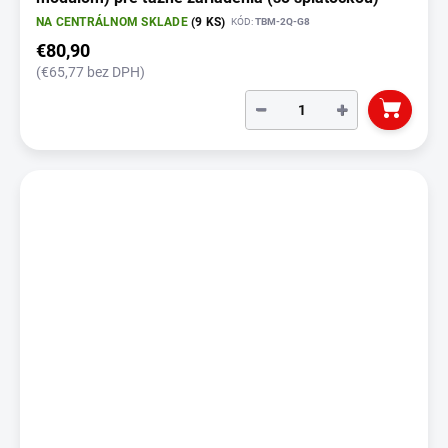
NA CENTRÁLNOM SKLADE
(9 KS)
KÓD:
TBM-2Q-G8
€80,90
(€65,77 bez DPH)
−
+