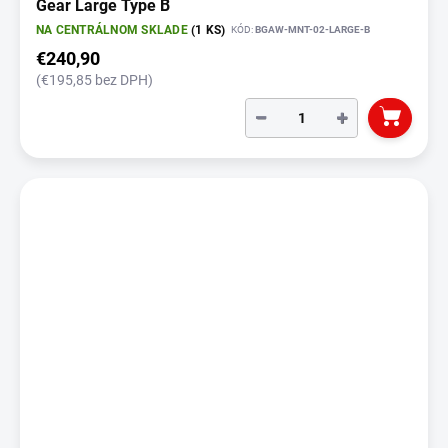
Gear Large Type B
NA CENTRÁLNOM SKLADE
(1 KS)
KÓD:
BGAW-MNT-02-LARGE-B
€240,90
(€195,85 bez DPH)
−
+