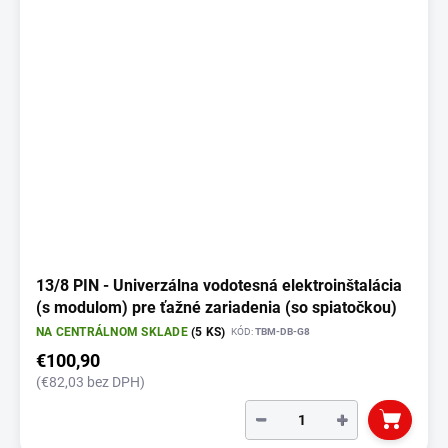
i
s
p
r
o
d
u
k
t
o
v
13/8 PIN - Univerzálna vodotesná elektroinštalácia
(s modulom) pre ťažné zariadenia (so spiatočkou)
NA CENTRÁLNOM SKLADE
(5 KS)
KÓD:
TBM-DB-G8
€100,90
(€82,03 bez DPH)
−
+