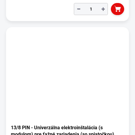
−
+
13/8 PIN - Univerzálna elektroinštalácia (s
modulom) pre ťažné zariadenia (so spiatočkou)