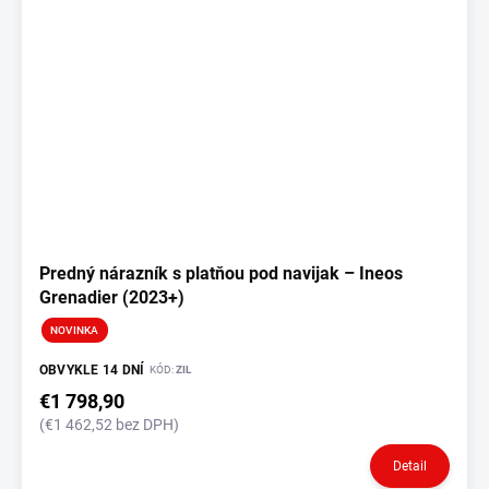
Predný nárazník s platňou pod navijak – Ineos
Grenadier (2023+)
NOVINKA
OBVYKLE 14 DNÍ
KÓD:
ZIL
€1 798,90
(€1 462,52 bez DPH)
Detail