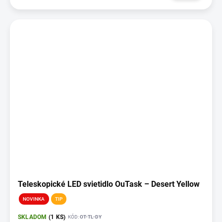
Teleskopické LED svietidlo OuTask – Desert Yellow
NOVINKA
TIP
SKLADOM
(1 KS)
KÓD:
OT-TL-DY