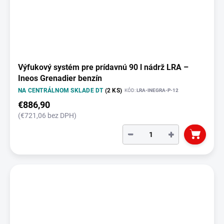
Výfukový systém pre prídavnú 90 l nádrž LRA –
Ineos Grenadier benzín
NA CENTRÁLNOM SKLADE DT
(2 KS)
KÓD:
LRA-INEGRA-P-12
€886,90
(€721,06 bez DPH)
−
+