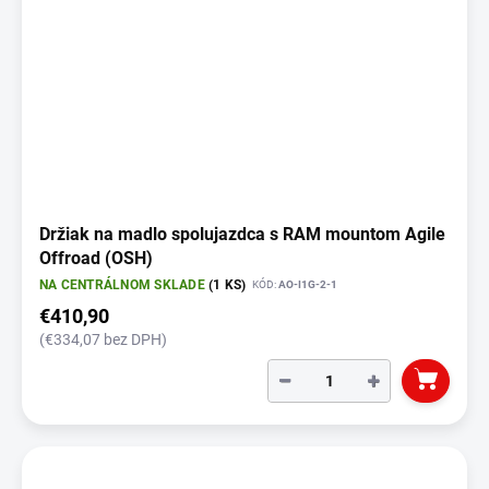
Držiak na madlo spolujazdca s RAM mountom Agile
Offroad (OSH)
NA CENTRÁLNOM SKLADE
(1 KS)
KÓD:
AO-I1G-2-1
€410,90
(€334,07 bez DPH)
−
+