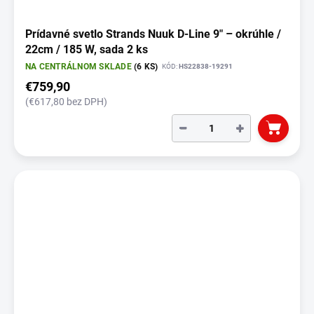
Prídavné svetlo Strands Nuuk D-Line 9" – okrúhle /
22cm / 185 W, sada 2 ks
NA CENTRÁLNOM SKLADE
(6 KS)
KÓD:
HS22838-19291
€759,90
(€617,80 bez DPH)
−
+