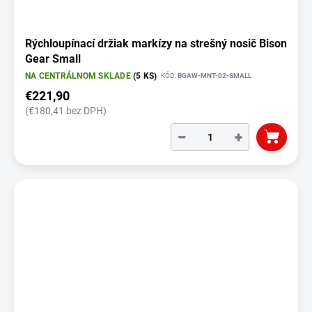
Rýchloupínací držiak markízy na strešný nosič Bison
Gear Small
NA CENTRÁLNOM SKLADE
(5 KS)
KÓD:
BGAW-MNT-02-SMALL
€221,90
(€180,41 bez DPH)
−
+