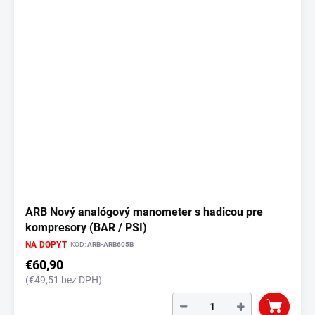
ARB Nový analógový manometer s hadicou pre
kompresory (BAR / PSI)
NA DOPYT
KÓD:
ARB-ARB605B
€60,90
(€49,51 bez DPH)
−
+