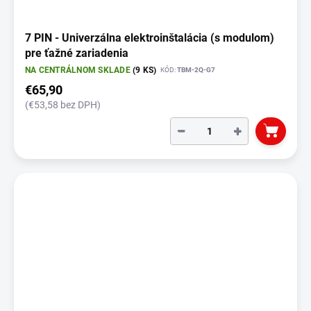
7 PIN - Univerzálna elektroinštalácia (s modulom)
pre ťažné zariadenia
NA CENTRÁLNOM SKLADE
(9 KS)
KÓD:
TBM-2Q-G7
€65,90
(€53,58 bez DPH)
−
+