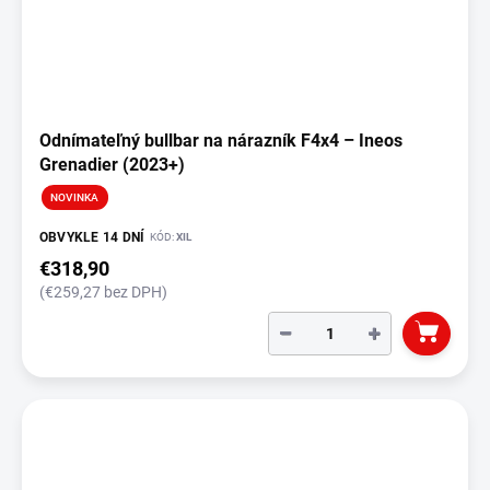
Odnímateľný bullbar na nárazník F4x4 – Ineos
Grenadier (2023+)
NOVINKA
OBVYKLE 14 DNÍ
KÓD:
XIL
€318,90
(€259,27 bez DPH)
−
+