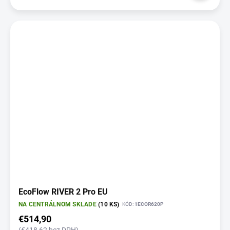
EcoFlow RIVER 2 Pro EU
NA CENTRÁLNOM SKLADE
(10 KS)
KÓD:
1ECOR620P
€514,90
(€418,62 bez DPH)