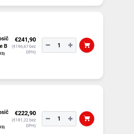
osič
€241,90
−
+
e B
(€196,67 bez
DPH)
KS)
osič
€222,90
−
+
(€181,22 bez
DPH)
KS)