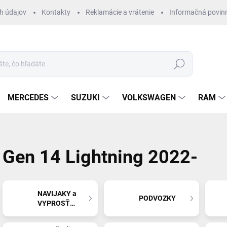
h údajov
Kontakty
Reklamácie a vrátenie
Informačná povin
Hľadať
MERCEDES
SUZUKI
VOLKSWAGEN
RAM
Gen 14 Lightning 2022-
NAVIJAKY a
PODVOZKY
VYPROSŤOVANIE