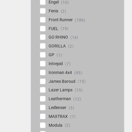
Engel
10
Fenix
2
Front Runner
186
FUEL
19
GO RHINO
14
GORILLA
2
GP
1
Intrepid
7
Ironman 4x4
95
James Baroud
15
Lazer Lamps
15
Leatherman
12
Ledlenser
3
MAXTRAX
7
Modula
2