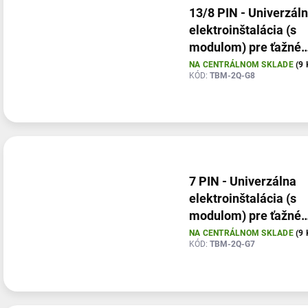
13/8 PIN - Univerzál
elektroinštalácia (s
modulom) pre ťažné
zariadenia (so spiato
NA CENTRÁLNOM SKLADE
(9 
KÓD:
TBM-2Q-G8
7 PIN - Univerzálna
elektroinštalácia (s
modulom) pre ťažné
zariadenia
NA CENTRÁLNOM SKLADE
(9 
KÓD:
TBM-2Q-G7