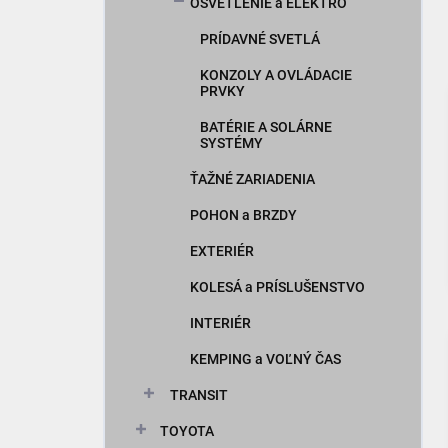
OSVETLENIE a ELEKTRO
PRÍDAVNÉ SVETLÁ
KONZOLY A OVLÁDACIE
PRVKY
BATÉRIE A SOLÁRNE
SYSTÉMY
ŤAŽNÉ ZARIADENIA
POHON a BRZDY
EXTERIÉR
KOLESÁ a PRÍSLUŠENSTVO
INTERIÉR
KEMPING a VOĽNÝ ČAS
TRANSIT
TOYOTA