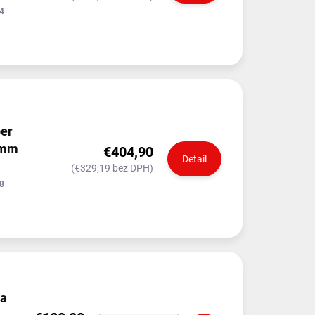
4
ber
 mm
€404,90
Detail
(€329,19 bez DPH)
8
na