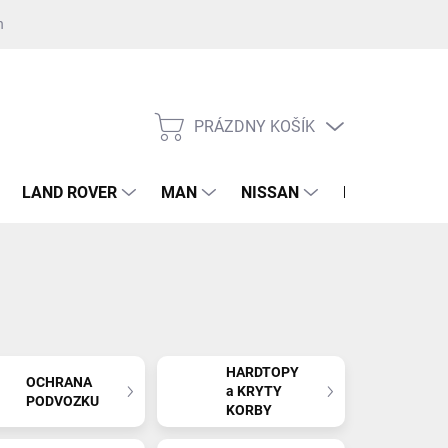
nost GDPR ku kontaktnému formuláru
Súhlas GDPR k registrácii na 
PRÁZDNY KOŠÍK
NÁKUPNÝ
KOŠÍK
LAND ROVER
MAN
NISSAN
RENAULT
HARDTOPY
OCHRANA
a KRYTY
PODVOZKU
KORBY