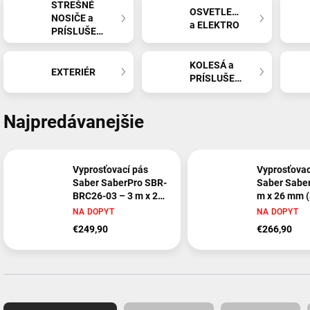
STREŠNÉ
OSVETLENIE
NOSIČE a
a ELEKTRO
PRÍSLUŠENSTVO
KOLESÁ a
EXTERIÉR
PRÍSLUŠENSTVO
Najpredávanejšie
Vyprosťovací pás
Vyprosťovac
Saber SaberPro SBR-
Saber Saber
BRC26-03 – 3 m x 26
m x 26 mm 
mm
BRC26-04)
NA DOPYT
NA DOPYT
€249,90
€266,90
R