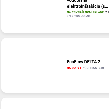
vodotesná
elektroinštalácia (s
modulom) pre ťažné
NA CENTRÁLNOM SKLADE
(6 
KÓD:
TBM-DB-G8
zariadenia (so spiato
EcoFlow DELTA 2
NA DOPYT
KÓD:
1ECO1330