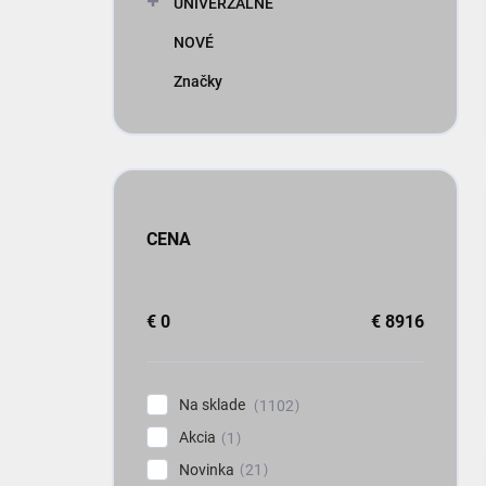
UNIVERZÁLNE
NOVÉ
Značky
CENA
€
0
€
8916
Na sklade
1102
Akcia
1
Novinka
21