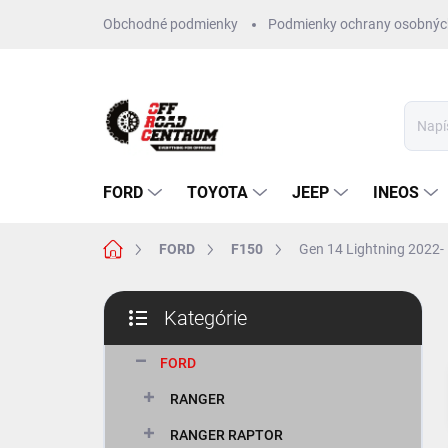
Prejsť
Obchodné podmienky
Podmienky ochrany osobnýc
na
obsah
FORD
TOYOTA
JEEP
INEOS
Domov
FORD
F150
Gen 14 Lightning 2022-
B
Kategórie
o
Preskočiť
č
kategórie
n
FORD
ý
RANGER
p
a
RANGER RAPTOR