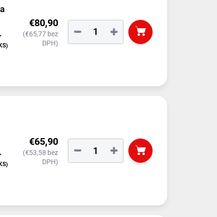
na
€80,90
−
+
(€65,77 bez
DPH)
čkou)
KS)
€65,90
−
+
(€53,58 bez
DPH)
KS)