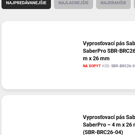
a
NAJPREDÁVANEJŠIE
NAJLACNEJŠIE
NAJDRAHŠIE
d
e
n
V
i
ý
e
p
p
i
Vyprosťovací pás Sa
r
s
SaberPro SBR-BRC26
o
p
m x 26 mm
d
r
u
NA DOPYT
KÓD:
SBR-BRC26-0
o
k
d
t
u
o
k
v
t
o
v
Vyprosťovací pás Sa
SaberPro – 4 m x 26
(SBR-BRC26-04)