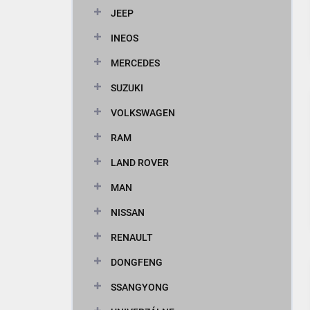
JEEP
INEOS
MERCEDES
SUZUKI
VOLKSWAGEN
RAM
LAND ROVER
MAN
NISSAN
RENAULT
DONGFENG
SSANGYONG