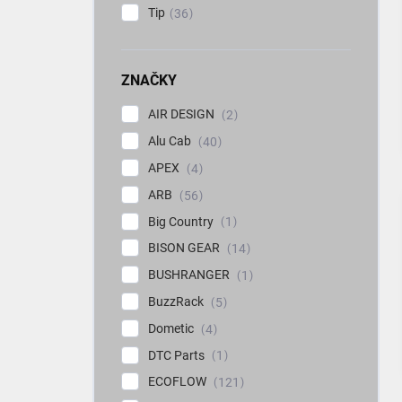
Tip
36
ZNAČKY
AIR DESIGN
2
Alu Cab
40
APEX
4
ARB
56
Big Country
1
BISON GEAR
14
BUSHRANGER
1
BuzzRack
5
Dometic
4
DTC Parts
1
ECOFLOW
121