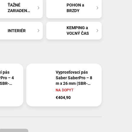
ŤAŽNÉ
POHON a
ZARIADENIA
BRZDY
KEMPING a
INTERIÉR
VOĽNÝ ČAS
í pás
Vyprosťovací pás
Pro – 4
Saber SaberPro – 8
(SBR-
m x 26 mm (SBR-
BRC26-08)
NA DOPYT
€404,90