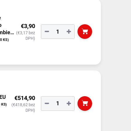
e
o
€3,90
−
+
mbient
(€3,17 bez
DPH)
10 KS)
 EU
€514,90
−
+
 KS)
(€418,62 bez
DPH)