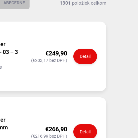
1301
položiek celkom
ABECEDNE
ber
-03 – 3
€249,90
Detail
(€203,17 bez DPH)
3
ber
 mm
€266,90
Detail
(€216,99 bez DPH)