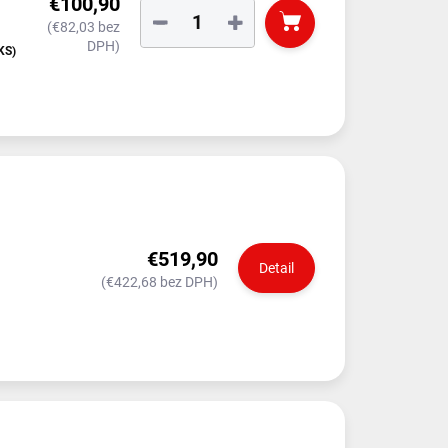
€100,90
−
+
(€82,03 bez
DPH)
KS)
čkou)
€519,90
Detail
(€422,68 bez DPH)