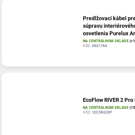
Predlžovací kábel pr
súpravu interiérovéh
osvetlenia Purelux A
Light Kit, 100 cm
NA CENTRÁLNOM SKLADE
(>
KÓD:
HS21784
EcoFlow RIVER 2 Pro
NA CENTRÁLNOM SKLADE
(10
KÓD:
1ECOR620P