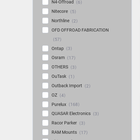
N4-Offroad
6
Nitecore
5
Northline
2
OFD OFFROAD FABRICATION
57
Ontap
3
Osram
17
OTHERS
3
OuTask
1
Outback Import
2
OZ
4
Purelux
168
QUASAR Electronics
3
Racor Parker
3
RAM Mounts
17