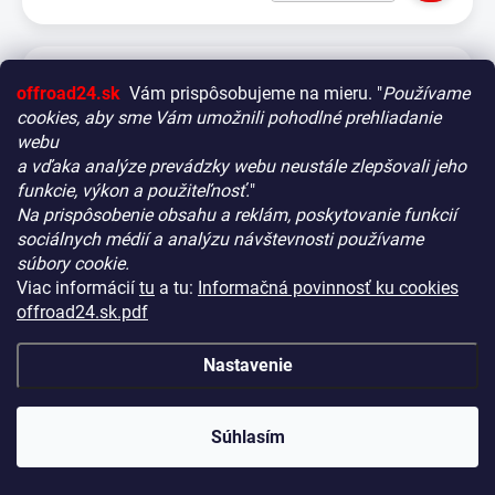
offroad24.sk
Vám prispôsobujeme na mieru. "
Používame
cookies, aby sme Vám umožnili pohodlné prehliadanie
webu
a vďaka analýze prevádzky webu neustále zlepšovali jeho
funkcie, výkon a použiteľnosť.
"
Na prispôsobenie obsahu a reklám, poskytovanie funkcií
Vitajte! Aby bolo hľadanie tých správnych dielov pre vaše
sociálnych médií a analýzu návštevnosti používame
vozidlo čo najrýchlejšie a najpresnejšie, máme pre vás
súbory cookie.
malý tip:
Viac informácií
tu
a tu:
Informačná povinnosť ku cookies
Začnite výberom vášho vozidla
– Týmto krokom si
offroad24.sk.pdf
zaistíte, že uvidíte len kompatibilné produkty.
Až potom sa ponorte do kategórií.
Nastavenie
Náš tajný tip:
V ľavej časti obrazovky nájdete šikovné
filtre. Použite ich! Ušetria vám kopu času a pomôžu nájsť
Prídavné svetlo Strands Nuuk E-Line čierna –
presne to, čo hľadáte, behom sekúnd.
Súhlasím
zakrivená / 54 cm / 90 W / Ref. 40
Šťastné nakupovanie!
NA CENTRÁLNOM SKLADE
(8 KS)
KÓD:
HS21178