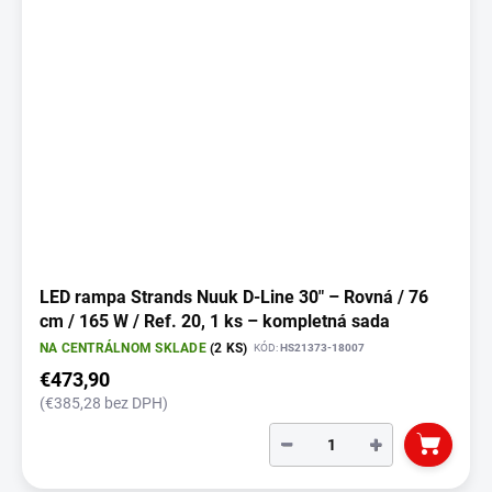
LED rampa Strands Nuuk D-Line 30" – Rovná / 76
cm / 165 W / Ref. 20, 1 ks – kompletná sada
NA CENTRÁLNOM SKLADE
(2 KS)
KÓD:
HS21373-18007
€473,90
(€385,28 bez DPH)
−
+