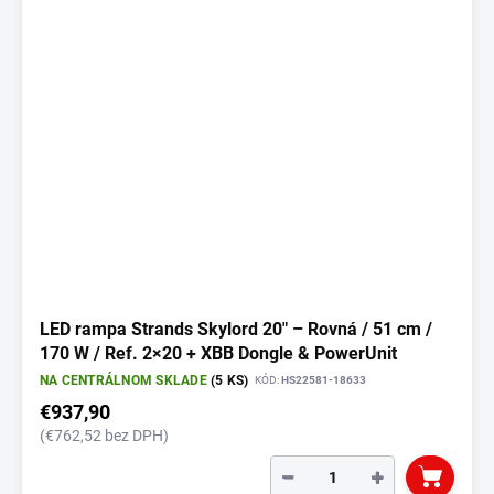
LED rampa Strands Skylord 20" – Rovná / 51 cm /
170 W / Ref. 2×20 + XBB Dongle & PowerUnit
NA CENTRÁLNOM SKLADE
(5 KS)
KÓD:
HS22581-18633
€937,90
(€762,52 bez DPH)
−
+