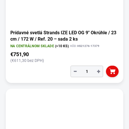
Prídavné svetlá Strands IZE LED OG 9" Okrúhle / 23
cm / 172 W / Ref. 20 – sada 2 ks
NA CENTRÁLNOM SKLADE
(>10 KS)
KÓD:
HS21276-17379
€751,90
(€611,30 bez DPH)
−
+