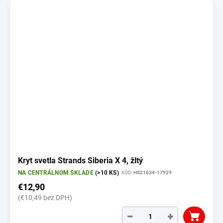
Kryt svetla Strands Siberia X 4, žltý
NA CENTRÁLNOM SKLADE
(>10 KS)
KÓD:
HS21634-17929
€12,90
(€10,49 bez DPH)
−
+