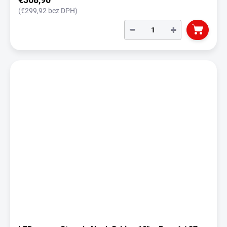
(€299,92 bez DPH)
−
+