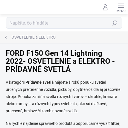
Prejsť
na
obsah
Hľadať
OSVETLENIE a ELEKTRO
FORD F150 Gen 14 Lightning
2022- OSVETLENIE a ELEKTRO -
PRÍDAVNÉ SVETLÁ
V kategórii
Prídavné svetlá
nájdete širokú ponuku svetiel
určených pre terénne vozidlá, pickupy, obytné vozidlá aj pracovné
stroje. Ponuka zahŕňa svetlá rôznych tvarov – okrúhle, hranaté
alebo rampy – a rôznych typov svietenia, ako sú diaľkové,
pracovné, hmlové či kombinované svetlá.
Na rýchle nájdenie správneho produktu odporúčame využiť
filtre
,