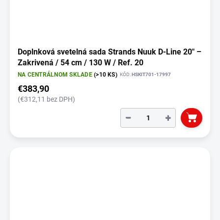
Doplnková svetelná sada Strands Nuuk D-Line 20" –
Zakrivená / 54 cm / 130 W / Ref. 20
NA CENTRÁLNOM SKLADE
(>10 KS)
KÓD:
HSKIT701-17997
€383,90
(€312,11 bez DPH)
−
+