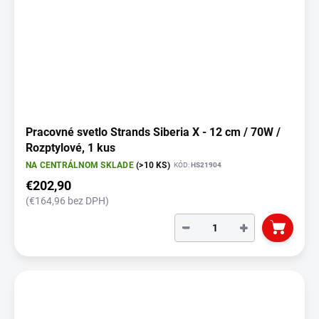
Pracovné svetlo Strands Siberia X - 12 cm / 70W /
Rozptylové, 1 kus
NA CENTRÁLNOM SKLADE
(>10 KS)
KÓD:
HS21904
€202,90
(€164,96 bez DPH)
−
+