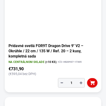
Prídavné svetlá FOR9T Dragon Drive 9" V2 –
Okrúhle / 22 cm / 135 W / Ref. 20 – 2 kusy,
kompletná sada
NA CENTRÁLNOM SKLADE
(>10 KS)
KÓD:
HS20937-17305
€731,90
(€595,04 bez DPH)
−
+