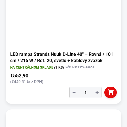
LED rampa Strands Nuuk D-Line 40" – Rovná / 101
cm / 216 W / Ref. 20, svetlo + káblový zväzok
NA CENTRÁLNOM SKLADE
(1 KS)
KÓD:
HS21374-18008
€552,90
(€449,51 bez DPH)
−
+