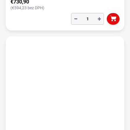
€730,90
(€594,23 bez DPH)
−
+