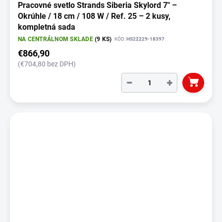
Pracovné svetlo Strands Siberia Skylord 7" –
Okrúhle / 18 cm / 108 W / Ref. 25 – 2 kusy,
kompletná sada
NA CENTRÁLNOM SKLADE
(9 KS)
KÓD:
HS22229-18397
€866,90
(€704,80 bez DPH)
−
+