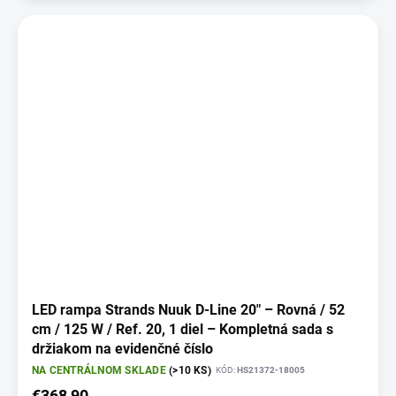
LED rampa Strands Nuuk D-Line 20" – Rovná / 52
cm / 125 W / Ref. 20, 1 diel – Kompletná sada s
držiakom na evidenčné číslo
NA CENTRÁLNOM SKLADE
(>10 KS)
KÓD:
HS21372-18005
€368,90