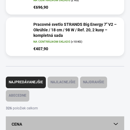
NA CENTRÁLNOM SKLADE
(2 KS)
€696,90
Pracovné svetlo STRANDS Big Energy 7" V2 –
Okrúhle / 18 cm / 98 W / Ref. 20, 2 kusy –
kompletná sada
NA CENTRÁLNOM SKLADE
(>10 KS)
€407,90
R
a
NAJPREDÁVANEJŠIE
NAJLACNEJŠIE
NAJDRAHŠIE
d
e
ABECEDNE
n
i
326
položiek celkom
e
p
CENA
r