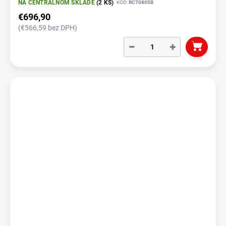
NA CENTRÁLNOM SKLADE
(2 KS)
KÓD:
RC70805B
€696,90
(€566,59 bez DPH)
−
+