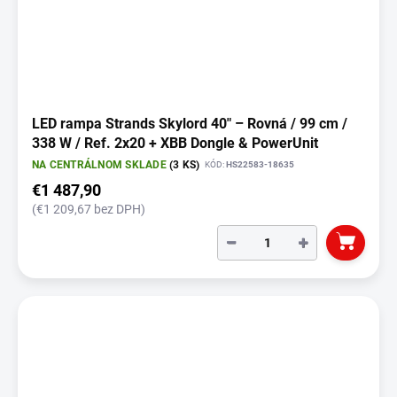
LED rampa Strands Skylord 40" – Rovná / 99 cm /
338 W / Ref. 2x20 + XBB Dongle & PowerUnit
NA CENTRÁLNOM SKLADE
(3 KS)
KÓD:
HS22583-18635
€1 487,90
(€1 209,67 bez DPH)
−
+