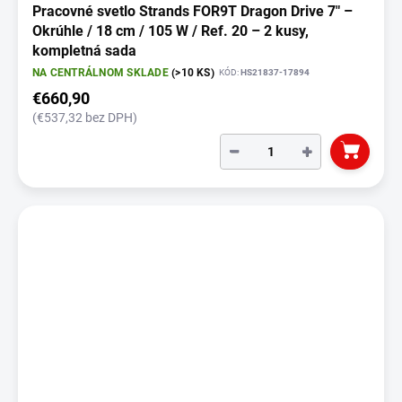
Pracovné svetlo Strands FOR9T Dragon Drive 7" –
Okrúhle / 18 cm / 105 W / Ref. 20 – 2 kusy,
kompletná sada
NA CENTRÁLNOM SKLADE
(>10 KS)
KÓD:
HS21837-17894
€660,90
(€537,32 bez DPH)
−
+