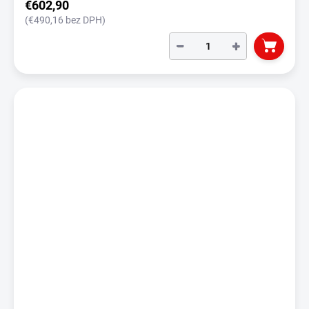
€602,90
(€490,16 bez DPH)
−
+