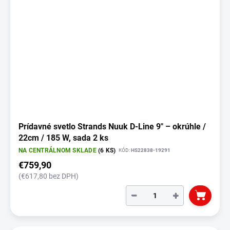
s
p
r
o
d
u
k
t
o
v
Prídavné svetlo Strands Nuuk D-Line 9" – okrúhle /
22cm / 185 W, sada 2 ks
NA CENTRÁLNOM SKLADE
(6 KS)
KÓD:
HS22838-19291
€759,90
(€617,80 bez DPH)
−
+