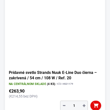
Prídavné svetlo Strands Nuuk E-Line Duo čierna –
zakrivená / 54 cm / 108 W / Ref. 20
NA CENTRÁLNOM SKLADE
(4 KS)
KÓD:
HS21179
€263,90
(€214,55 bez DPH)
−
+