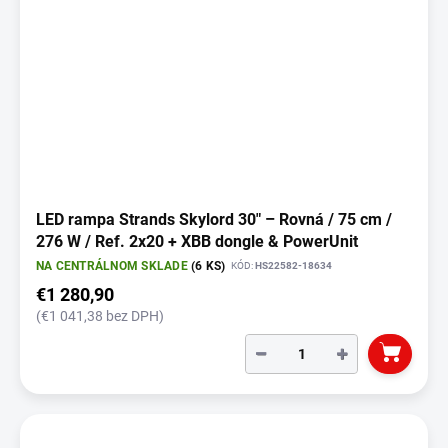
LED rampa Strands Skylord 30" – Rovná / 75 cm /
276 W / Ref. 2x20 + XBB dongle & PowerUnit
NA CENTRÁLNOM SKLADE
(6 KS)
KÓD:
HS22582-18634
€1 280,90
(€1 041,38 bez DPH)
−
+