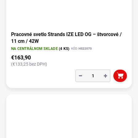
Pracovné svetlo Strands IZE LED OG – štvorcové /
11 cm / 42W
NA CENTRÁLNOM SKLADE
(4 KS)
KÓD:
HS22070
€163,90
(€133,25 bez DPH)
−
+