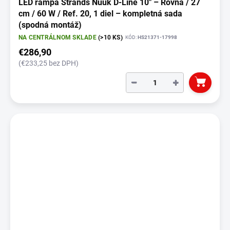
LED rampa Strands Nuuk D-Line 10" – Rovná / 27
cm / 60 W / Ref. 20, 1 diel – kompletná sada
(spodná montáž)
NA CENTRÁLNOM SKLADE
(>10 KS)
KÓD:
HS21371-17998
€286,90
(€233,25 bez DPH)
−
+