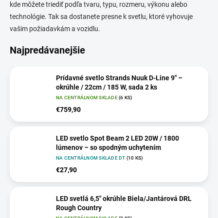
kde môžete triediť podľa tvaru, typu, rozmeru, výkonu alebo
technológie. Tak sa dostanete presne k svetlu, ktoré vyhovuje
vašim požiadavkám a vozidlu.
Najpredávanejšie
Prídavné svetlo Strands Nuuk D-Line 9" –
okrúhle / 22cm / 185 W, sada 2 ks
NA CENTRÁLNOM SKLADE
(6 KS)
€759,90
LED svetlo Spot Beam 2 LED 20W / 1800
lúmenov – so spodným uchytením
NA CENTRÁLNOM SKLADE DT
(10 KS)
€27,90
LED svetlá 6,5" okrúhle Biela/Jantárová DRL
Rough Country