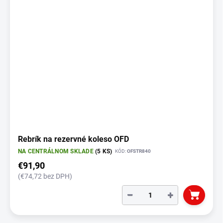
Rebrík na rezervné koleso OFD
NA CENTRÁLNOM SKLADE
(5 KS)
KÓD:
OFSTR840
€91,90
(€74,72 bez DPH)
−
+