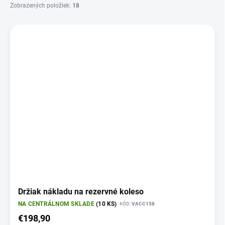
Zobrazených položiek:
18
V
ý
p
i
s
p
r
o
d
u
k
t
o
v
Držiak nákladu na rezervné koleso
NA CENTRÁLNOM SKLADE
(10 KS)
KÓD:
VACC158
€198,90