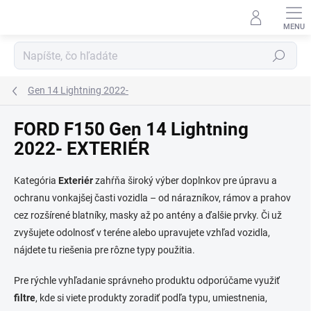
Prejsť
na
obsah
Hľadať
Gen 14 Lightning 2022-
FORD F150 Gen 14 Lightning
2022- EXTERIÉR
Kategória
Exteriér
zahŕňa široký výber doplnkov pre úpravu a
ochranu vonkajšej časti vozidla – od nárazníkov, rámov a prahov
cez rozšírené blatníky, masky až po antény a ďalšie prvky. Či už
zvyšujete odolnosť v teréne alebo upravujete vzhľad vozidla,
nájdete tu riešenia pre rôzne typy použitia.
Pre rýchle vyhľadanie správneho produktu odporúčame využiť
filtre
, kde si viete produkty zoradiť podľa typu, umiestnenia,