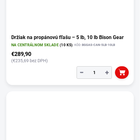
Držiak na propánovú fľašu – 5 lb, 10 lb Bison Gear
NA CENTRÁLNOM SKLADE
(10 KS)
KÓD:
BGGAS-CAN-5LB-10LB
€289,90
(€235,69 bez DPH)
−
+