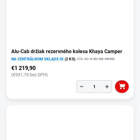
Alu-Cab držiak rezervného kolesa Khaya Camper
NA CENTRÁLNOM SKLADE GI
(2 KS)
KÓD:
AC-A-KH-SW-SWING
€1 219,90
(€991,79 bez DPH)
−
+