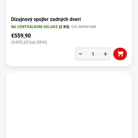
Dizajnový spojler zadných dverí
NA CENTRÁLNOM SKLADE
(2 KS)
KÓD:
ADFO31A05
€559,90
(€455,20 bez DPH)
−
+