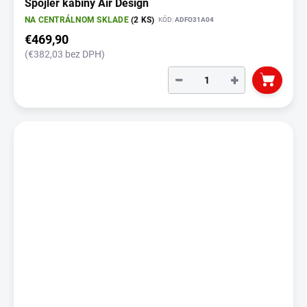
Spojler kabíny Air Design
NA CENTRÁLNOM SKLADE
(2 KS)
KÓD:
ADFO31A04
€469,90
(€382,03 bez DPH)
−
+