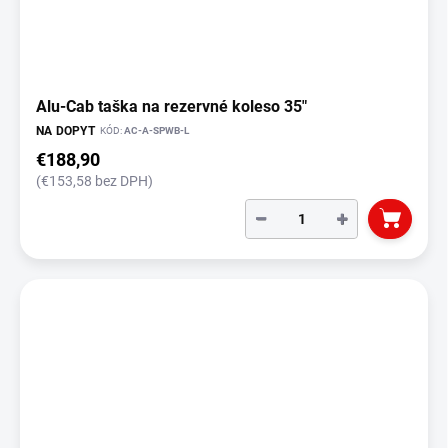
Alu-Cab taška na rezervné koleso 35"
NA DOPYT
KÓD:
AC-A-SPWB-L
€188,90
(€153,58 bez DPH)
−
+