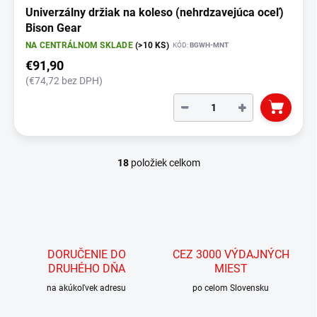
Univerzálny držiak na koleso (nehrdzavejúca oceľ)
Bison Gear
NA CENTRÁLNOM SKLADE
(>10 KS)
KÓD:
BGWH-MNT
€91,90
(€74,72 bez DPH)
−
+
18
položiek celkom
O
v
l
á
d
a
c
DORUČENIE DO
CEZ 3000 VÝDAJNÝCH
i
DRUHÉHO DŇA
MIEST
e
p
na akúkoľvek adresu
po celom Slovensku
r
v