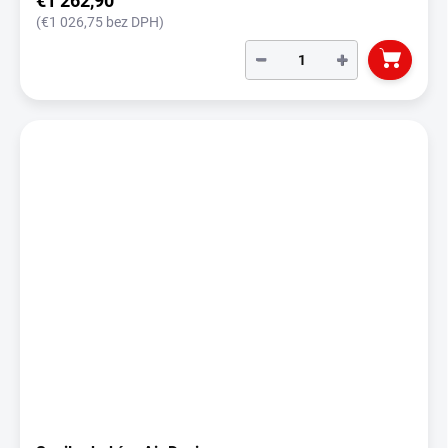
€1 262,90
(€1 026,75 bez DPH)
−
+