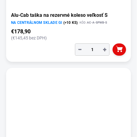
Alu-Cab taška na rezervné koleso veľkosť S
NA CENTRÁLNOM SKLADE GI
(>10 KS)
KÓD:
AC-A-SPWB-S
€178,90
(€145,45 bez DPH)
−
+