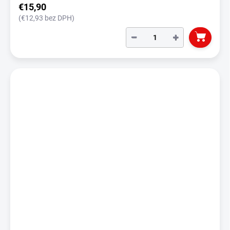
€15,90
(€12,93 bez DPH)
−
+