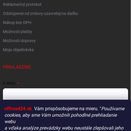
Reklamačný protokol
Odstúpenie od zmluvy uzavretej na diaľku
Nákup bez DPH
Možnosti platby
Možnosti dopravy
Moja objednávka
PRIHLÁSENIE
E-MAIL
offroad24.sk
Vám prispôsobujeme na mieru. "
Používame
HESLO
cookies, aby sme Vám umožnili pohodlné prehliadanie
webu
a vďaka analýze prevádzky webu neustále zlepšovali jeho