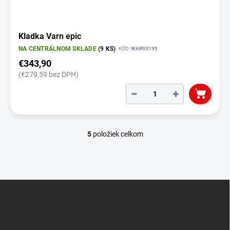
Kladka Varn epic
NA CENTRÁLNOM SKLADE
(9 KS)
KÓD:
WAR93195
€343,90
(€279,59 bez DPH)
−
+
5
položiek celkom
O
v
l
á
d
Z
a
á
c
p
i
e
ä
p