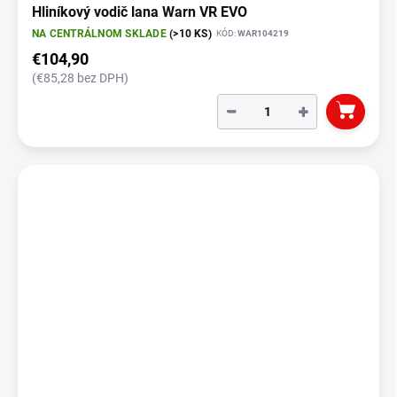
Hliníkový vodič lana Warn VR EVO
NA CENTRÁLNOM SKLADE
(>10 KS)
KÓD:
WAR104219
€104,90
(€85,28 bez DPH)
−
+