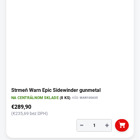
o
i
d
s
u
p
k
r
t
o
o
d
v
u
k
t
o
v
Strmeň Warn Epic Sidewinder gunmetal
NA CENTRÁLNOM SKLADE
(8 KS)
KÓD:
WAR100635
€289,90
(€235,69 bez DPH)
−
+