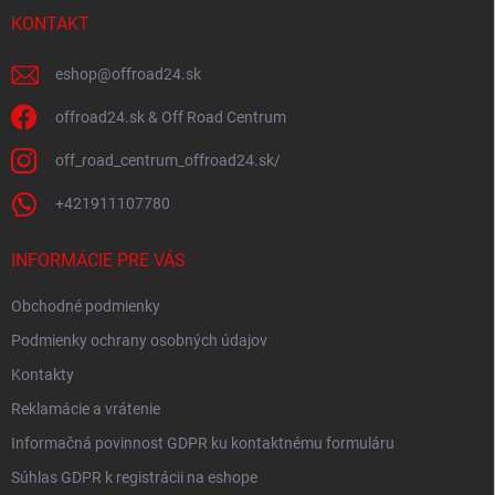
t
r
i
KONTAKT
v
e
k
y
eshop
@
offroad24.sk
v
ý
offroad24.sk & Off Road Centrum
p
i
off_road_centrum_offroad24.sk/
s
u
+421911107780
INFORMÁCIE PRE VÁS
Obchodné podmienky
Podmienky ochrany osobných údajov
Kontakty
Reklamácie a vrátenie
Informačná povinnost GDPR ku kontaktnému formuláru
Súhlas GDPR k registrácii na eshope