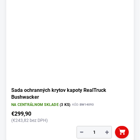
o
i
d
s
u
p
k
r
t
o
o
d
v
u
k
t
o
v
Sada ochranných krytov kapoty RealTruck
Bushwacker
NA CENTRÁLNOM SKLADE
(3 KS)
KÓD:
BW14093
€299,90
(€243,82 bez DPH)
−
+