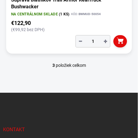
Bushwacker
NA CENTRÁLNOM SKLADE
(1 KS)
KÓD:
BWMUD-50054
€122,90
(€99,92 bez DPH)
−
+
3
položiek celkom
O
v
l
á
d
Z
a
á
c
p
i
e
ä
p
t
r
i
KONTAKT
v
e