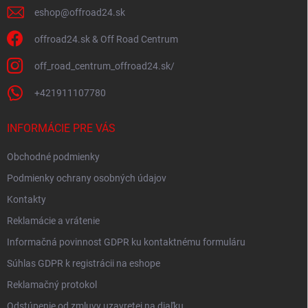
k
y
eshop
@
offroad24.sk
v
ý
offroad24.sk & Off Road Centrum
p
i
off_road_centrum_offroad24.sk/
s
u
+421911107780
INFORMÁCIE PRE VÁS
Obchodné podmienky
Podmienky ochrany osobných údajov
Kontakty
Reklamácie a vrátenie
Informačná povinnost GDPR ku kontaktnému formuláru
Súhlas GDPR k registrácii na eshope
Reklamačný protokol
Odstúpenie od zmluvy uzavretej na diaľku