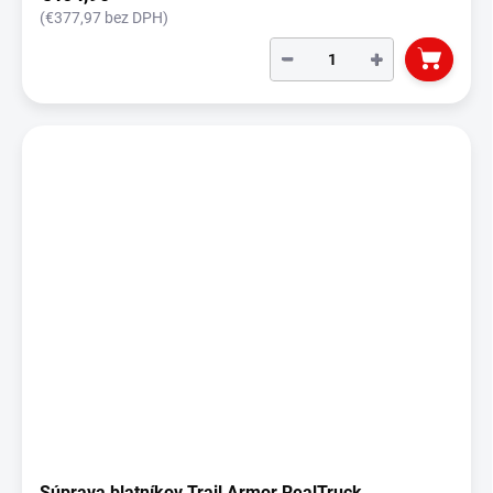
(€377,97 bez DPH)
−
+
Súprava blatníkov Trail Armor RealTruck