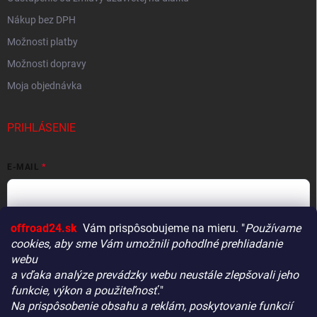
Nákup bez DPH
Možnosti platby
Možnosti dopravy
Moja objednávka
PRIHLÁSENIE
E-MAIL
offroad24.sk
Vám prispôsobujeme na mieru. "
Používame
HESLO
cookies, aby sme Vám umožnili pohodlné prehliadanie
webu
a vďaka analýze prevádzky webu neustále zlepšovali jeho
funkcie, výkon a použiteľnosť.
"
Prihlásiť sa
Na prispôsobenie obsahu a reklám, poskytovanie funkcií
Vitajte! Aby bolo hľadanie tých správnych dielov pre vaše
Nová registrácia
Zabudnuté heslo