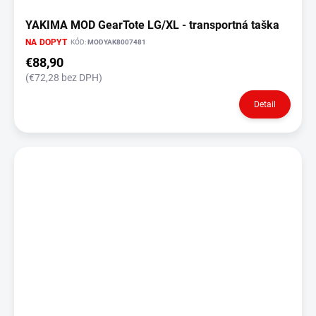
YAKIMA MOD GearTote LG/XL - transportná taška
NA DOPYT
KÓD:
MODYAK8007481
€88,90
(€72,28 bez DPH)
Detail