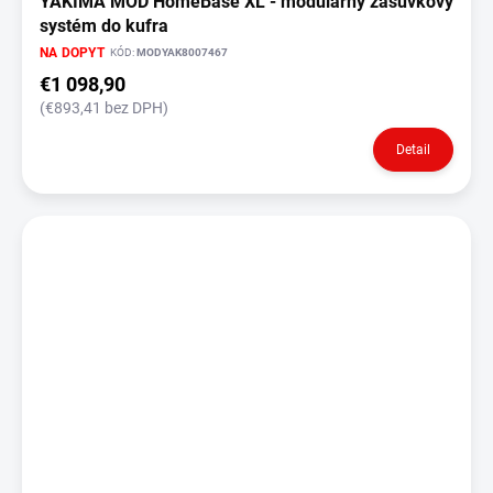
YAKIMA MOD HomeBase XL - modulárny zásuvkový
systém do kufra
NA DOPYT
KÓD:
MODYAK8007467
€1 098,90
(€893,41 bez DPH)
Detail