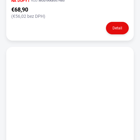
NA DOPYT
KÓD:
MODYAK8007480
€68,90
(€56,02 bez DPH)
Detail