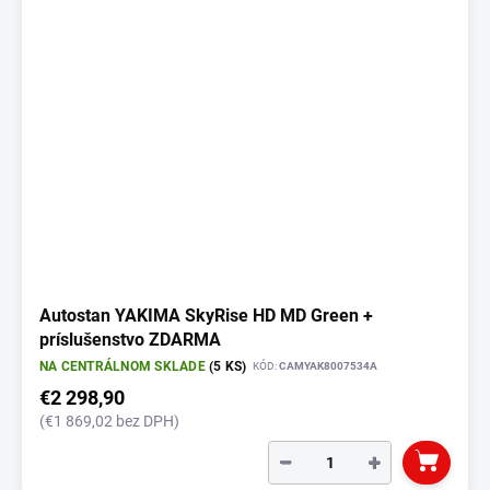
o
i
d
s
u
p
k
r
t
o
o
d
v
u
k
t
o
v
Autostan YAKIMA SkyRise HD MD Green +
príslušenstvo ZDARMA
NA CENTRÁLNOM SKLADE
(5 KS)
KÓD:
CAMYAK8007534A
€2 298,90
(€1 869,02 bez DPH)
−
+