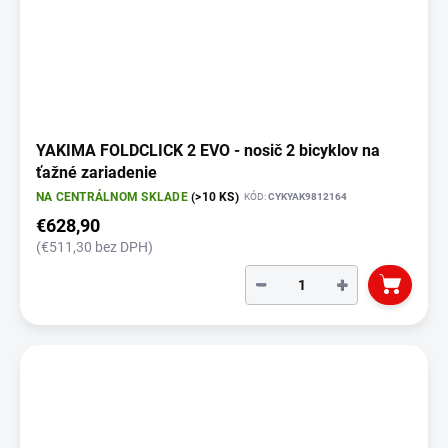
YAKIMA FOLDCLICK 2 EVO - nosič 2 bicyklov na
ťažné zariadenie
NA CENTRÁLNOM SKLADE
(>10 KS)
KÓD:
CYKYAK9812164
€628,90
(€511,30 bez DPH)
−
+