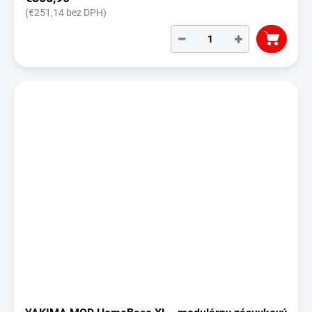
(€251,14 bez DPH)
−
+