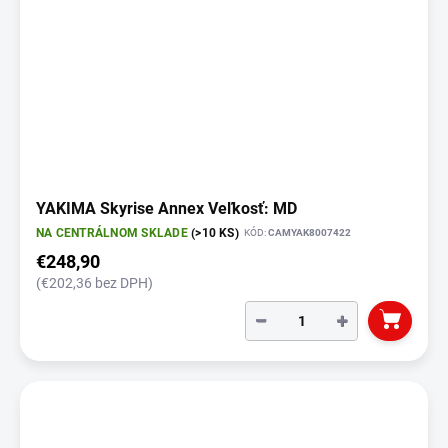
YAKIMA Skyrise Annex Veľkosť: MD
NA CENTRÁLNOM SKLADE
(>10 KS)
KÓD:
CAMYAK8007422
€248,90
(€202,36 bez DPH)
−
+