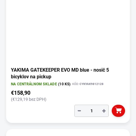
YAKIMA GATEKEEPER EVO MD blue - nosič 5
bicyklov na pickup
NA CENTRÁLNOM SKLADE
(10 KS)
KÓD:
CYKYAK9812128
€158,90
(€129,19 bez DPH)
−
+