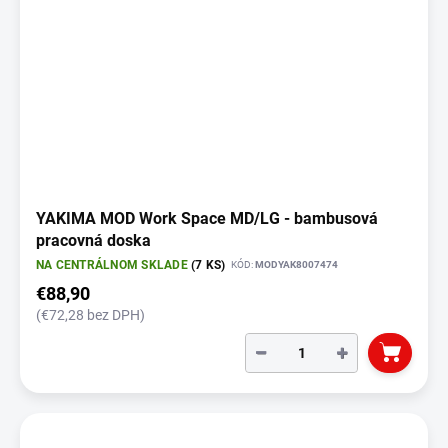
YAKIMA MOD Work Space MD/LG - bambusová
pracovná doska
NA CENTRÁLNOM SKLADE
(7 KS)
KÓD:
MODYAK8007474
€88,90
(€72,28 bez DPH)
−
+