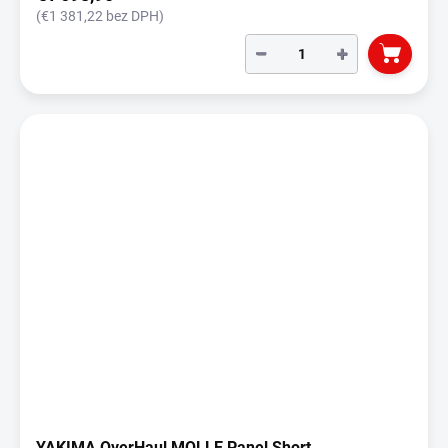
(€1 381,22 bez DPH)
−
+
YAKIMA OverHaul MOLLE Panel Short