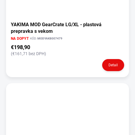
YAKIMA MOD GearCrate LG/XL - plastová
prepravka s vekom
NA DOPYT
KÓD:
MODYAK8007479
€198,90
(€161,71 bez DPH)
Detail