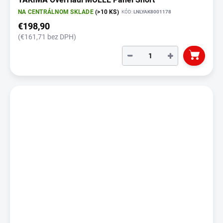
NA CENTRÁLNOM SKLADE
(>10 KS)
KÓD:
LNLYAK8001178
€198,90
(€161,71 bez DPH)
−
+