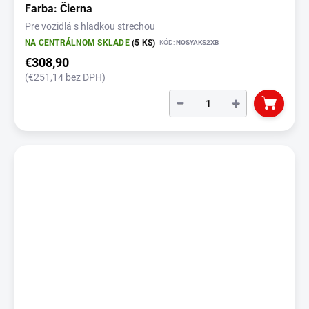
Farba: Čierna
Pre vozidlá s hladkou strechou
NA CENTRÁLNOM SKLADE
(5 KS)
KÓD:
NOSYAKS2XB
€308,90
(€251,14 bez DPH)
−
+