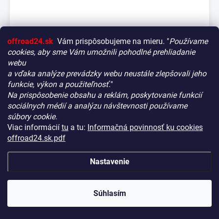
offroad24.sk
Vám prispôsobujeme na mieru. "
Používame
cookies, aby sme Vám umožnili pohodlné prehliadanie
webu
a vďaka analýze prevádzky webu neustále zlepšovali jeho
funkcie, výkon a použiteľnosť.
"
Na prispôsobenie obsahu a reklám, poskytovanie funkcií
Vitajte! Aby bolo hľadanie tých správnych dielov pre vaše
sociálnych médií a analýzu návštevnosti používame
vozidlo čo najrýchlejšie a najpresnejšie, máme pre vás
súbory cookie.
malý tip:
Viac informácií
tu
a tu:
Informačná povinnosť ku cookies
Začnite výberom vášho vozidla
– Týmto krokom si
offroad24.sk.pdf
zaistíte, že uvidíte len kompatibilné produkty.
YAKIMA MOD Work Space XL - bambusová
pracovná doska
Až potom sa ponorte do kategórií.
Nastavenie
NA CENTRÁLNOM SKLADE
(5 KS)
KÓD:
MODYAK8007475
Náš tajný tip:
V ľavej časti obrazovky nájdete šikovné
filtre. Použite ich! Ušetria vám kopu času a pomôžu nájsť
€128,90
presne to, čo hľadáte, behom sekúnd.
Súhlasím
(€104,80 bez DPH)
Šťastné nakupovanie!
−
+