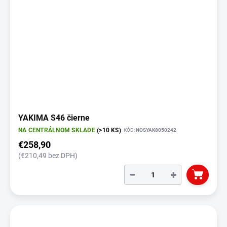
YAKIMA S46 čierne
NA CENTRÁLNOM SKLADE
(>10 KS)
KÓD:
NOSYAK8050242
€258,90
(€210,49 bez DPH)
−
+