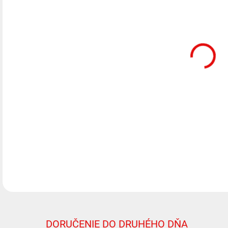
DO:
17.
MOŽ
DOR
Komp
výro
väčš
prís
DETA
DORUČENIE DO DRUHÉHO DŇA