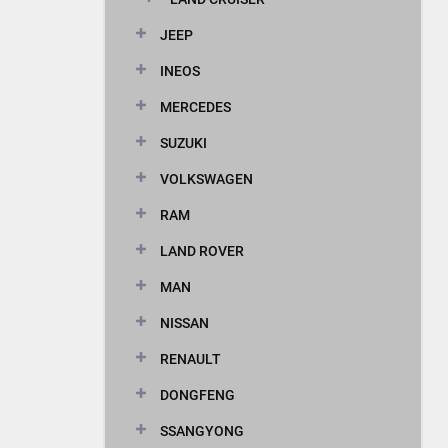
JEEP
INEOS
MERCEDES
SUZUKI
VOLKSWAGEN
RAM
LAND ROVER
MAN
NISSAN
RENAULT
DONGFENG
SSANGYONG