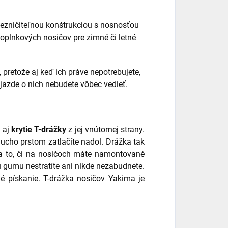
ezničiteľnou konštrukciou s nosnosťou
oplnkových nosičov pre zimné či letné
pretože aj keď ich práve nepotrebujete,
 jazde o nich nebudete vôbec vedieť.
 aj
krytie T-drážky
z jej vnútornej strany.
ducho prstom zatlačíte nadol. Drážka tak
 to, či na nosičoch máte namontované
iu gumu nestratíte ani nikde nezabudnete.
é pískanie. T-drážka nosičov Yakima je