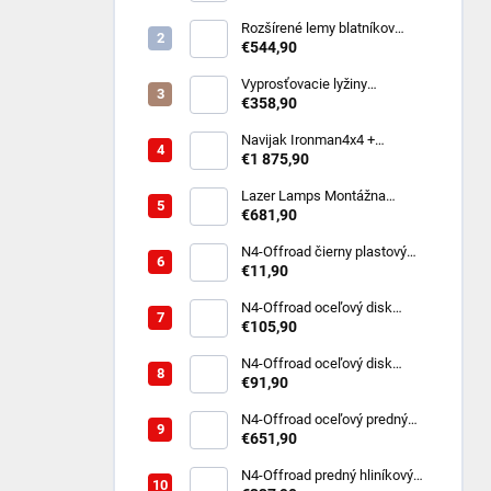
ovládací panel pre 8 zariadení
(10-30V)
Rozšírené lemy blatníkov
Toyota Hilux Revo (8/2020 -
€544,90
2023 Dual Cab)
Vyprosťovacie lyžiny
MAXTRAX MKII - rôzne farby
€358,90
Navijak Ironman4x4 +
montážna sada na TOYOTA
€1 875,90
LAND CRUISER 250 2024-
/diesel
Lazer Lamps Montážna
súprava do prednej masky
€681,90
Toyota Land Cruiser 250
(2024+) vrátane 2x ST4
N4-Offroad čierny plastový
uzavretý kryt stredového
€11,90
otvoru pre oceľový disk
rozstup 6x114,3
N4-Offroad oceľový disk
Triangular 7x16 6x114.3 čierny
€105,90
pre Nissan Navara D40 D23
N4‑Offroad oceľový disk
TRIANGLE 7x15 5x139,7 ET‑6
€91,90
– Suzuki Jimny / Samurai
N4‑Offroad oceľový predný
nárazník s prípravou na
€651,90
navijak – Suzuki Jimny 2018+
N4‑Offroad predný hliníkový