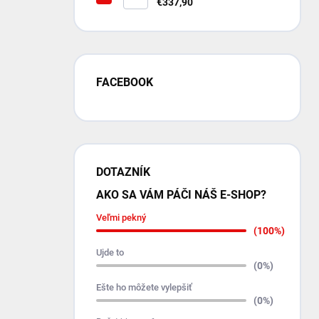
kryt motora 8 mm pre Suzuki
€337,90
Jimny 2018+ s N4‑Offroad
nárazníkom
FACEBOOK
DOTAZNÍK
AKO SA VÁM PÁČI NÁŠ E-SHOP?
Veľmi pekný
(100%)
Ujde to
(0%)
Ešte ho môžete vylepšiť
(0%)