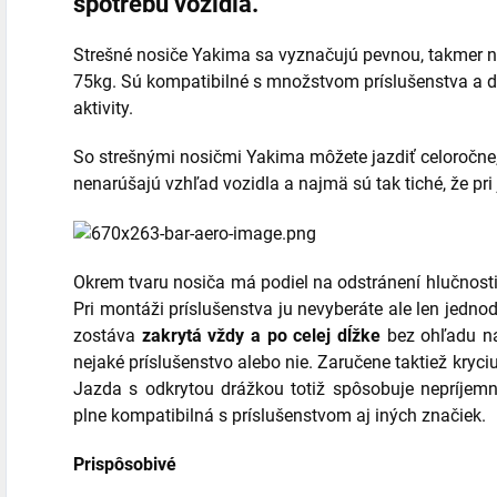
spotrebu vozidla.
Strešné nosiče Yakima sa vyznačujú pevnou, takmer n
75kg. Sú kompatibilné s množstvom príslušenstva a d
aktivity.
So strešnými nosičmi Yakima môžete jazdiť celoročne, 
nenarúšajú vzhľad vozidla a najmä sú tak tiché, že pri
Okrem tvaru nosiča má podiel na odstránení hlučnosti
Pri montáži príslušenstva ju nevyberáte ale len jedno
zostáva
zakrytá vždy a po celej dĺžke
bez ohľadu na
nejaké príslušenstvo alebo nie. Zaručene taktiež kryc
Jazda s odkrytou drážkou totiž spôsobuje nepríjemn
plne kompatibilná s príslušenstvom aj iných značiek.
Prispôsobivé