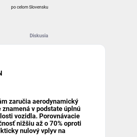
po celom Slovensku
Diskusia
N
 Vám zaručia aerodynamický
e znamená v podstate
úplnú
losti vozidla. Porovnávacie
čnosť nižšiu až o 70% oproti
ticky nulový vplyv na