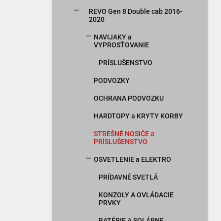
n
REVO Gen 8 Double cab 2016-
e
2020
l
NAVIJAKY a
VYPROSŤOVANIE
PRÍSLUŠENSTVO
PODVOZKY
OCHRANA PODVOZKU
HARDTOPY a KRYTY KORBY
STREŠNÉ NOSIČE a
PRÍSLUŠENSTVO
OSVETLENIE a ELEKTRO
PRÍDAVNÉ SVETLÁ
KONZOLY A OVLÁDACIE
PRVKY
BATÉRIE A SOLÁRNE