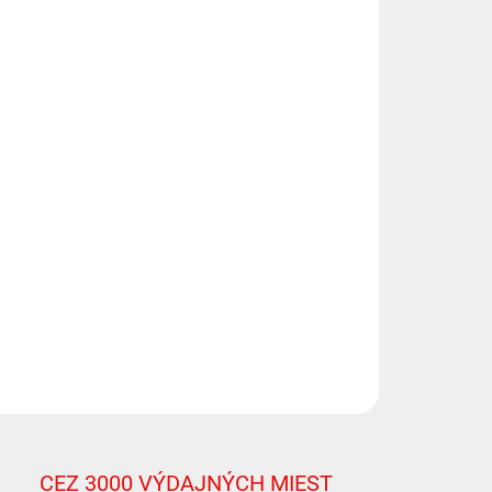
8.2026
NOSTI
UČENIA
−
+
Pridať do košíka
letný set najtichších strešných nosičov amerického
bcu Yakima. Hliníkové tyče s presahom poskytujú
iu prepravnú kapacitu. T-drážka pre rýchlu montáž
lušenstva. Strieborné alebo čierne prevedenie.
ILNÉ INFORMÁCIE
OPÝTAŤ SA
STRÁŽIŤ
CEZ 3000 VÝDAJNÝCH MIEST