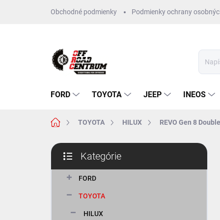
Prejsť
Obchodné podmienky
Podmienky ochrany osobnýc
na
obsah
FORD
TOYOTA
JEEP
INEOS
Domov
TOYOTA
HILUX
REVO Gen 8 Double
B
Kategórie
o
Preskočiť
č
kategórie
n
FORD
ý
TOYOTA
p
a
HILUX