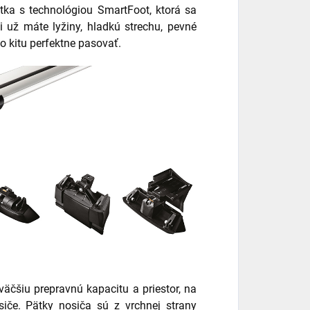
tka s technológiou SmartFoot, ktorá sa
 už máte lyžiny, hladkú strechu, pevné
 kitu perfektne pasovať.
äčšiu prepravnú kapacitu a priestor, na
iče. Pätky nosiča sú z vrchnej strany