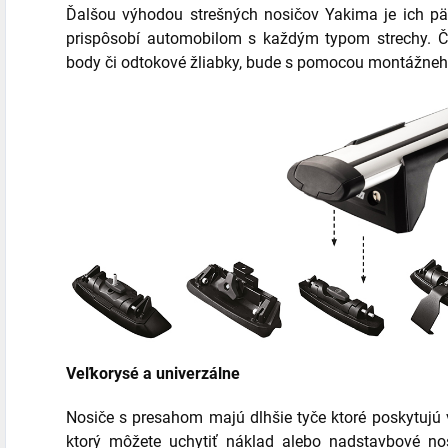
Ďalšou výhodou strešných nosičov Yakima je ich pä
prispôsobí automobilom s každým typom strechy. Či
body či odtokové žliabky, bude s pomocou montážneho
Veľkorysé a univerzálne
Nosiče s presahom majú dlhšie tyče ktoré poskytujú v
ktorý môžete uchytiť náklad alebo nadstavbové nos