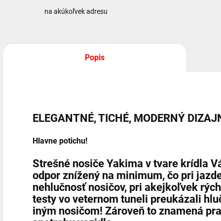
na akúkoľvek adresu
Popis
ELEGANTNÉ, TICHÉ, MODERNÝ DIZAJ
Hlavne potichu!
Strešné nosiče
Yakima
v tvare krídla
odpor znížený na minimum, čo pri jazd
nehlučnosť nosičov,
pri akejkoľvek rých
testy vo veternom tuneli preukázali hlu
iným nosičom! Zároveň to znamená prak