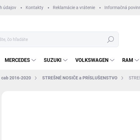
h údajov
Kontakty
Reklamácie a vrátenie
Informačná povin
Hľadať
MERCEDES
SUZUKI
VOLKSWAGEN
RAM
 cab 2016-2020
STREŠNÉ NOSIČE a PRÍSLUŠENSTVO
STREŠ
ZNAČKA:
YAKIMA
€
€25
Jedn
NA
cena
MÔŽ