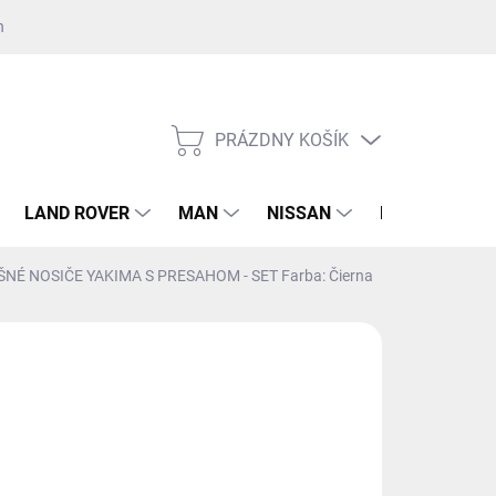
nost GDPR ku kontaktnému formuláru
Súhlas GDPR k registrácii na 
PRÁZDNY KOŠÍK
NÁKUPNÝ
KOŠÍK
LAND ROVER
MAN
NISSAN
RENAULT
NÉ NOSIČE YAKIMA S PRESAHOM - SET Farba: Čierna
308,90
1,14 bez DPH
otková
 CENTRÁLNOM SKLADE
(5 KS)
:
EME DORUČIŤ