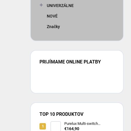
UNIVERZÁLNE
NOVÉ
Značky
PRIJÍMAME ONLINE PLATBY
TOP 10 PRODUKTOV
Purelux Multi-switch
Dashboard Controller – RGB
€164,90