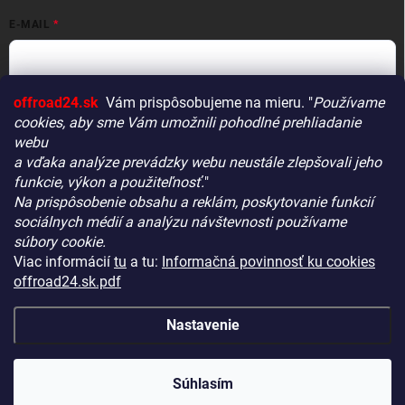
E-MAIL
offroad24.sk
Vám prispôsobujeme na mieru. "
Používame
HESLO
cookies, aby sme Vám umožnili pohodlné prehliadanie
webu
a vďaka analýze prevádzky webu neustále zlepšovali jeho
funkcie, výkon a použiteľnosť.
"
Prihlásiť sa
Na prispôsobenie obsahu a reklám, poskytovanie funkcií
Vitajte! Aby bolo hľadanie tých správnych dielov pre vaše
Nová registrácia
Zabudnuté heslo
sociálnych médií a analýzu návštevnosti používame
vozidlo čo najrýchlejšie a najpresnejšie, máme pre vás
súbory cookie.
malý tip:
Viac informácií
tu
a tu:
Informačná povinnosť ku cookies
Začnite výberom vášho vozidla
– Týmto krokom si
offroad24.sk.pdf
zaistíte, že uvidíte len kompatibilné produkty.
KONTAKTY
Až potom sa ponorte do kategórií.
Nastavenie
Náš tajný tip:
V ľavej časti obrazovky nájdete šikovné
filtre. Použite ich! Ušetria vám kopu času a pomôžu nájsť
Copyright 2026
OFFROAD24.sk
. Všetky práva vyhradené.
Upraviť
nastavenie cookies
presne to, čo hľadáte, behom sekúnd.
Súhlasím
Šťastné nakupovanie!
Vytvoril Shoptet