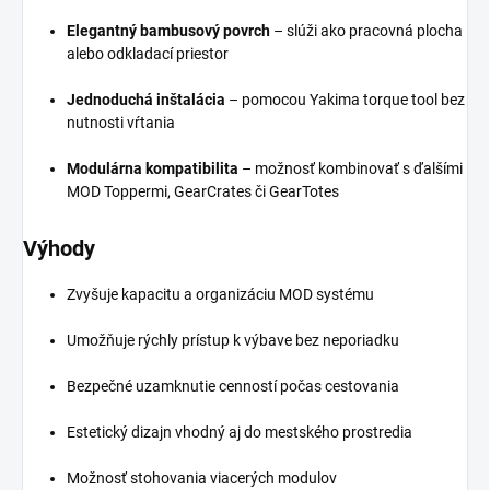
Elegantný bambusový povrch
– slúži ako pracovná plocha
alebo odkladací priestor
Jednoduchá inštalácia
– pomocou Yakima torque tool bez
nutnosti vŕtania
Modulárna kompatibilita
– možnosť kombinovať s ďalšími
MOD Toppermi, GearCrates či GearTotes
Výhody
Zvyšuje kapacitu a organizáciu MOD systému
Umožňuje rýchly prístup k výbave bez neporiadku
Bezpečné uzamknutie cenností počas cestovania
Estetický dizajn vhodný aj do mestského prostredia
Možnosť stohovania viacerých modulov