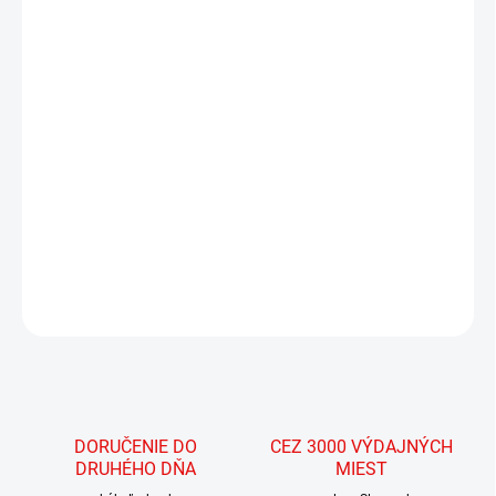
19.8.2026
MOŽNOSTI
DORUČENIA
−
+
Pridať do košíka
Hliníkový zásuvkový modul s bambusovou pracovnou plochou,
kompatibilný s MOD HomeBase. Uzamykateľný, stohovateľný
DETAILNÉ INFORMÁCIE
OPÝTAŤ SA
STRÁŽIŤ
DORUČENIE DO
CEZ 3000 VÝDAJNÝCH
DRUHÉHO DŇA
MIEST