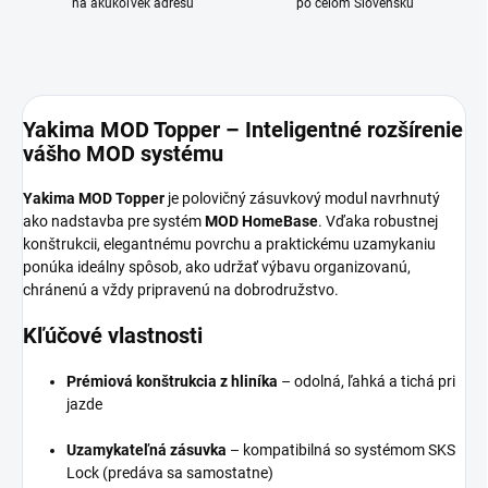
na akúkoľvek adresu
po celom Slovensku
Yakima MOD Topper – Inteligentné rozšírenie
vášho MOD systému
Yakima MOD Topper
je polovičný zásuvkový modul navrhnutý
ako nadstavba pre systém
MOD HomeBase
. Vďaka robustnej
konštrukcii, elegantnému povrchu a praktickému uzamykaniu
ponúka ideálny spôsob, ako udržať výbavu organizovanú,
chránenú a vždy pripravenú na dobrodružstvo.
Kľúčové vlastnosti
Prémiová konštrukcia z hliníka
– odolná, ľahká a tichá pri
jazde
Uzamykateľná zásuvka
– kompatibilná so systémom SKS
Lock (predáva sa samostatne)