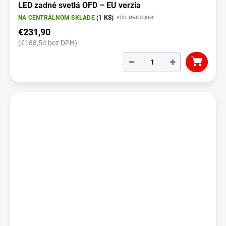
LED zadné svetlá OFD – EU verzia
NA CENTRÁLNOM SKLADE
(1 KS)
KÓD:
OFJLTL864
€231,90
(€188,54 bez DPH)
−
+