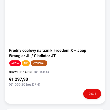
Predný oceľový nárazník Freedom X – Jeep
Wrangler JL / Gladiator JT
AKCIA
TIP
VÝPREDAJ
OBVYKLE 14 DNÍ
KÓD:
1543.39
€1 297,90
(€1 055,20 bez DPH)
Detail