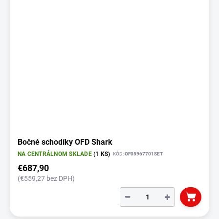
Bočné schodíky OFD Shark
NA CENTRÁLNOM SKLADE
(1 KS)
KÓD:
OF05967701SET
€687,90
(€559,27 bez DPH)
−
+