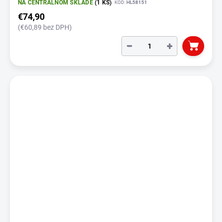
NA CENTRÁLNOM SKLADE
(1 KS)
KÓD:
HL58151
€74,90
(€60,89 bez DPH)
−
+