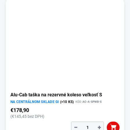
Alu-Cab taška na rezervné koleso veľkosť S
NA CENTRÁLNOM SKLADE GI
(>10 KS)
KÓD:
AC-A-SPWB-S
€178,90
(€145,45 bez DPH)
−
+