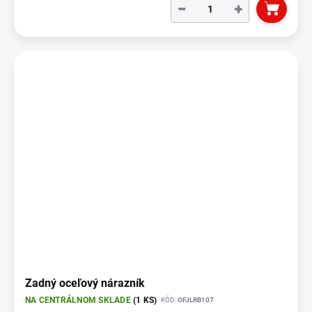
−
+
Zadný oceľový nárazník
NA CENTRÁLNOM SKLADE
(1 KS)
KÓD:
OFJLRB107