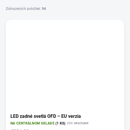
v
Zobrazených položiek:
94
V
ý
p
i
s
p
r
o
d
u
k
t
o
v
LED zadné svetlá OFD – EU verzia
NA CENTRÁLNOM SKLADE
(1 KS)
KÓD:
OFJLTL865