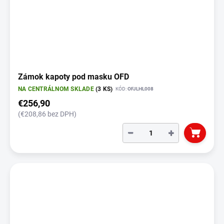
Zámok kapoty pod masku OFD
NA CENTRÁLNOM SKLADE
(3 KS)
KÓD:
OFJLHL008
€256,90
(€208,86 bez DPH)
−
+