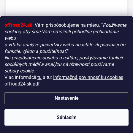
offroad24.sk
Vám prispôsobujeme na mieru. "
Používame
cookies, aby sme Vám umožnili pohodlné prehliadanie
webu
a vďaka analýze prevádzky webu neustále zlepšovali jeho
funkcie, výkon a použiteľnosť.
"
Na prispôsobenie obsahu a reklám, poskytovanie funkcií
Vitajte! Aby bolo hľadanie tých správnych dielov pre vaše
sociálnych médií a analýzu návštevnosti používame
vozidlo čo najrýchlejšie a najpresnejšie, máme pre vás
súbory cookie.
malý tip:
N4-Offroad predný oceľový nárazník s integrovanou
Viac informácií
tu
a tu:
Informačná povinnosť ku cookies
Začnite výberom vášho vozidla
– Týmto krokom si
doskou navijaka – Jeep Wrangler JL, Gladiator JT,
offroad24.sk.pdf
zaistíte, že uvidíte len kompatibilné produkty.
dlhé banana konce, radar, hmlovky, čierna epoxy
Až potom sa ponorte do kategórií.
NA CENTRÁLNOM SKLADE DT
(3 KS)
KÓD:
N4-PC006BL
Nastavenie
€1 009,90
Náš tajný tip:
V ľavej časti obrazovky nájdete šikovné
filtre. Použite ich! Ušetria vám kopu času a pomôžu nájsť
(€821,06 bez DPH)
presne to, čo hľadáte, behom sekúnd.
Súhlasím
Šťastné nakupovanie!
Detail