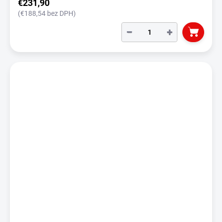
€231,90
(€188,54 bez DPH)
−
+