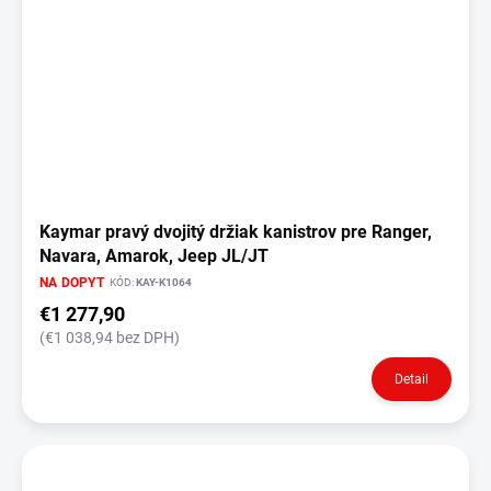
Kaymar pravý dvojitý držiak kanistrov pre Ranger,
Navara, Amarok, Jeep JL/JT
NA DOPYT
KÓD:
KAY-K1064
€1 277,90
(€1 038,94 bez DPH)
Detail