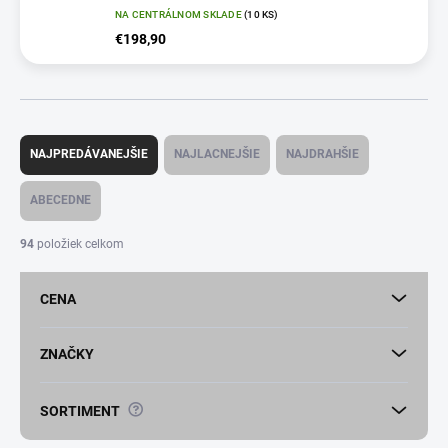
NA CENTRÁLNOM SKLADE
(10 KS)
€198,90
R
a
NAJPREDÁVANEJŠIE
NAJLACNEJŠIE
NAJDRAHŠIE
d
e
ABECEDNE
n
i
94
položiek celkom
e
p
CENA
r
o
d
ZNAČKY
u
k
?
SORTIMENT
t
o