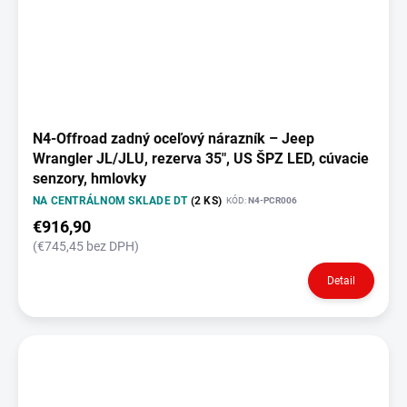
N4-Offroad zadný oceľový nárazník – Jeep
Wrangler JL/JLU, rezerva 35", US ŠPZ LED, cúvacie
senzory, hmlovky
NA CENTRÁLNOM SKLADE DT
(2 KS)
KÓD:
N4-PCR006
€916,90
(€745,45 bez DPH)
Detail