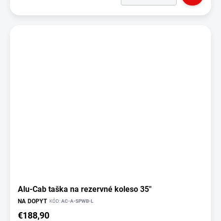
Alu-Cab taška na rezervné koleso 35"
NA DOPYT
KÓD:
AC-A-SPWB-L
€188,90