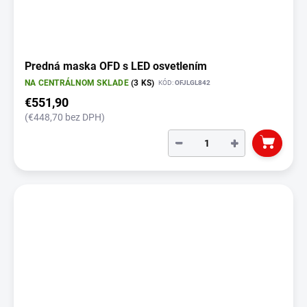
Predná maska OFD s LED osvetlením
NA CENTRÁLNOM SKLADE
(3 KS)
KÓD:
OFJLGL842
€551,90
(€448,70 bez DPH)
−
+