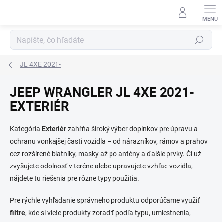
Prejsť
na
obsah
Hľadať
JL 4XE 2021-
JEEP WRANGLER JL 4XE 2021-
EXTERIÉR
Kategória
Exteriér
zahŕňa široký výber doplnkov pre úpravu a
ochranu vonkajšej časti vozidla – od nárazníkov, rámov a prahov
cez rozšírené blatníky, masky až po antény a ďalšie prvky. Či už
zvyšujete odolnosť v teréne alebo upravujete vzhľad vozidla,
nájdete tu riešenia pre rôzne typy použitia.
Pre rýchle vyhľadanie správneho produktu odporúčame využiť
filtre
, kde si viete produkty zoradiť podľa typu, umiestnenia,