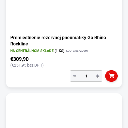
Premiestnenie rezervnej pneumatiky Go Rhino
Rockline
NA CENTRÁLNOM SKLADE
(1 KS)
KÓD:
GR372000T
€309,90
(€251,95 bez DPH)
−
+