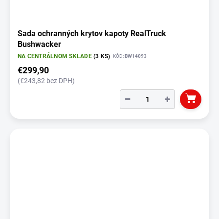
Sada ochranných krytov kapoty RealTruck
Bushwacker
NA CENTRÁLNOM SKLADE
(3 KS)
KÓD:
BW14093
€299,90
(€243,82 bez DPH)
−
+