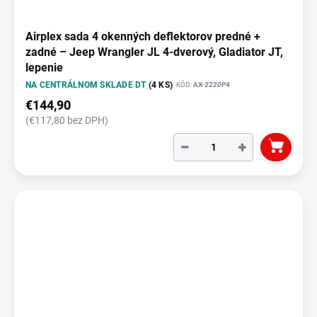
Airplex sada 4 okenných deflektorov predné +
zadné – Jeep Wrangler JL 4-dverový, Gladiator JT,
lepenie
NA CENTRÁLNOM SKLADE DT
(4 KS)
KÓD:
AX-2220P4
€144,90
(€117,80 bez DPH)
−
+