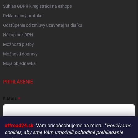
Súhlas GDPR k registrácii na eshope
Reklamačný protokol
Odstúpenie od zmluvy uzavretej na diaľku
Nákup bez DPH
Možnosti platby
Možnosti dopravy
Moja objednávka
PRIHLÁSENIE
E-MAIL
offroad24.sk
Vám prispôsobujeme na mieru. "
Používame
HESLO
cookies, aby sme Vám umožnili pohodlné prehliadanie