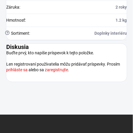
Záruka
:
2 roky
Hmotnosť
:
1.2 kg
?
Sortiment
:
Doplnky interiéru
Diskusia
Buďte prvý, kto napíše príspevok k tejto položke.
Len registrovaní používatelia môžu pridávať príspevky. Prosím
prihláste sa
alebo sa
zaregistrujte
.
Z
á
p