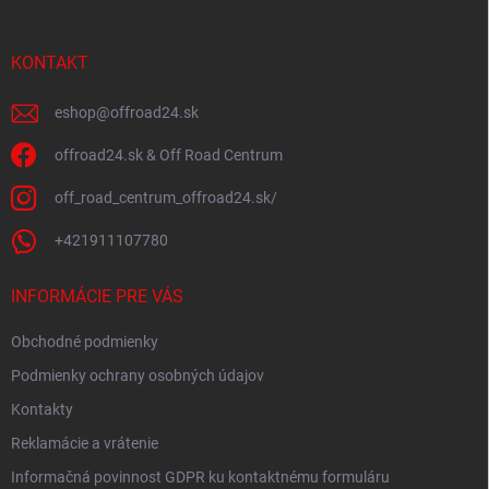
ä
t
i
KONTAKT
e
eshop
@
offroad24.sk
offroad24.sk & Off Road Centrum
off_road_centrum_offroad24.sk/
+421911107780
INFORMÁCIE PRE VÁS
Obchodné podmienky
Podmienky ochrany osobných údajov
Kontakty
Reklamácie a vrátenie
Informačná povinnost GDPR ku kontaktnému formuláru