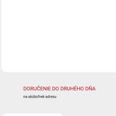
, B
Pre
Brz
Pre
kot
Pre
kot
DETA
DORUČENIE DO DRUHÉHO DŇA
na akúkoľvek adresu