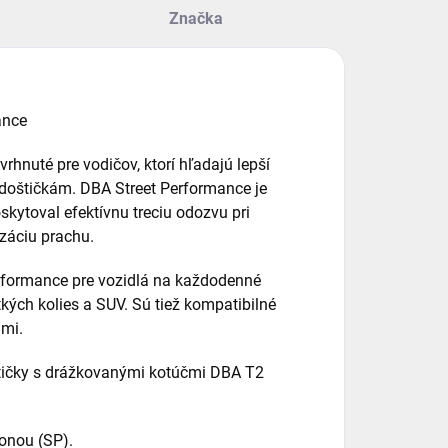
Značka
rhnuté pre vodičov, ktorí hľadajú lepší
doštičkám. DBA Street Performance je
skytoval efektívnu treciu odozvu pri
izáciu prachu.
rformance pre vozidlá na každodenné
kých kolies a SUV. Sú tiež kompatibilné
ami.
tičky s drážkovanými kotúčmi DBA T2
onou (SP).