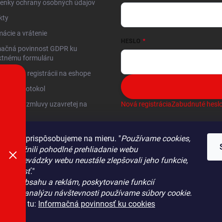
enky ochrany osobných údajov
kty
ácie a vrátenie
HESLO
mačná povinnost GDPR ku
ktnému formuláru
 GDPR k registrácii na eshope
mačný protokol
enie od zmluvy uzavretej na
Nová registrácia
Zabudnuté hesl
 bez DPH
k
Vám prispôsobujeme na mieru. "
Používame cookies,
ti platby
 umožnili pohodlné prehliadanie webu
sti dopravy
lýze prevádzky webu neustále zlepšovali jeho funkcie,
iteľnosť.
"
objednávka
benie obsahu a reklám, poskytovanie funkcií
médií a analýzu návštevnosti používame súbory cookie.
ácií
tu
a tu:
Informačná povinnosť ku cookies
KONTAKTY
k.pdf