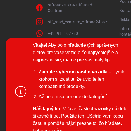
Podmi
offroad24.sk & Off Road
Centrum
Konta
Reklam
off_road_centrum_offroad24.sk/
Infor
+421911107780
konta
Súhlas
Vitajte! Aby bolo hľadanie tých správnych
Rekla
dielov pre vaše vozidlo čo najrýchlejšie a
najpresnejšie, máme pre vás malý tip:
Odstúp
diaľku
Začnite výberom vášho vozidla
– Týmto
Nákup
krokom si zaistíte, že uvidíte len
offroad24.s
Možnos
kompatibilné produkty.
aby sme Vám
Možno
a vďaka ana
Až potom sa ponorte do kategórií.
výkon a použ
Moja 
Na prispôso
Náš tajný tip:
V ľavej časti obrazovky nájdete
sociálnych 
šikovné filtre. Použite ich! Ušetria vám kopu
Viac inform
času a pomôžu nájsť presne to, čo hľadáte,
offroad24.s
behom sekúnd.