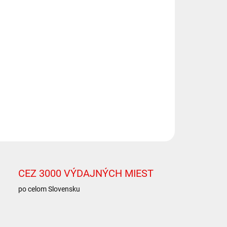
rzdový kotúč: DBA3212
dok - JEEP/Wrangler (JL)/2.2 TD 200BHP (2018-) ,
dový kotúč: DBA3212
dok - LANCIA/Voyager/2.8 TD (2011-2016) , Brzdový
úč: DBA2433
dok - LANCIA/Voyager/3.6 (2011-2016) , Brzdový
úč: DBA2433
ILNÉ INFORMÁCIE
OPÝTAŤ SA
STRÁŽIŤ
CEZ 3000 VÝDAJNÝCH MIEST
po celom Slovensku