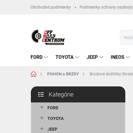
Prejsť
Obchodné podmienky
Podmienky ochrany osobnýc
na
obsah
FORD
TOYOTA
JEEP
INEOS
Domov
POHON a BRZDY
Brzdové doštičky Stree
B
Kategórie
o
Preskočiť
č
kategórie
n
FORD
ý
TOYOTA
p
a
JEEP