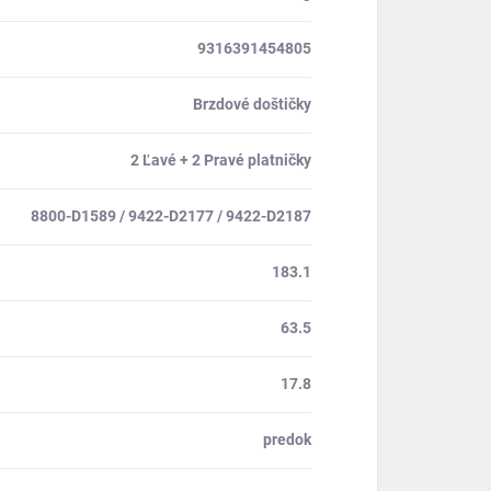
9316391454805
Brzdové doštičky
2 Ľavé + 2 Pravé platničky
8800-D1589 / 9422-D2177 / 9422-D2187
183.1
63.5
17.8
predok