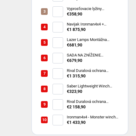
2023 Dual Cab)
Vyprosťovacie lyžiny
MAXTRAX MKII - rôzne farby
€358,90
Navijak Ironman4x4 +
montážna sada na TOYOTA
€1 875,90
LAND CRUISER 250 2024-
/diesel
Lazer Lamps Montážna
súprava do prednej masky
€681,90
Toyota Land Cruiser 250
(2024+) vrátane 2x ST4
SADA NA ZNÍŽENIE
DIFERENCIÁLU PRE AMAROK
€679,90
- KOREKCIA UHLA PRI
ZDVIHNUTOM PODVOZKU
Rival Duralová ochrana
podvozku - sada - 3ks -Toyota
€1 315,90
Land Cruiser Prado 250 2024-;
2,8 l. / diesel
Saber Lightweight Winch
Vyprosťovacia Sada
€323,90
Rival Duralová ochrana
podvozku - sada - 5ks - Jeep
€2 158,90
Wrangler JL 4-dverový 2017-
2021; 2 l. / benzín; 3,6 l. /
Ironman4x4 - Monster winch
benzín
WWW12000LB - syntetické
€1 433,90
lano, (12V)