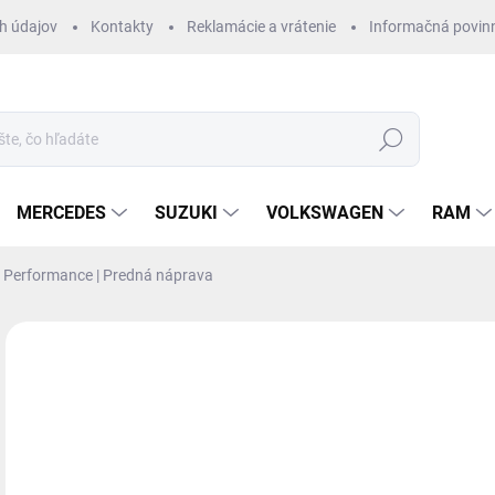
h údajov
Kontakty
Reklamácie a vrátenie
Informačná povin
Hľadať
MERCEDES
SUZUKI
VOLKSWAGEN
RAM
t Performance | Predná náprava
ZNAČKA:
DBA
€
€10
Jedn
NA
cena
MOŽ