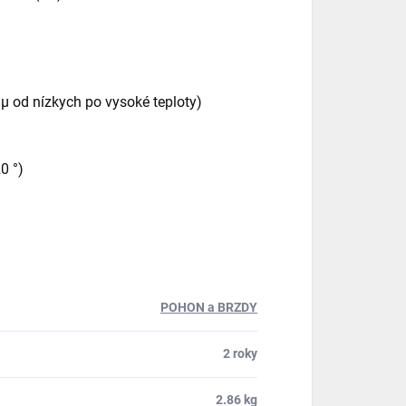
5 μ od nízkych po vysoké teploty)
0 °)
POHON a BRZDY
2 roky
2.86 kg