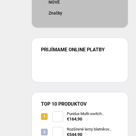
NOVÉ
Značky
PRIJÍMAME ONLINE PLATBY
TOP 10 PRODUKTOV
Purelux Multi-switch
Dashboard Controller – RGB
€164,90
ovládací panel pre 8 zariadení
(10-30V)
Rozšírené lemy blatníkov
Toyota Hilux Revo (8/2020 -
€544,90