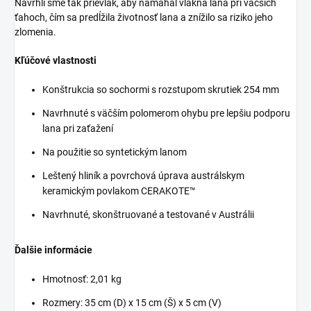
Navrhli sme tak prievlak, aby namáhal vlákna lana pri väčších
ťahoch, čím sa predĺžila životnosť lana a znížilo sa riziko jeho
zlomenia.
Kľúčové vlastnosti
Konštrukcia so sochormi s rozstupom skrutiek 254 mm
Navrhnuté s väčším polomerom ohybu pre lepšiu podporu
lana pri zaťažení
Na použitie so syntetickým lanom
Leštený hliník a povrchová úprava austrálskym
keramickým povlakom CERAKOTE™
Navrhnuté, skonštruované a testované v Austrálii
Ďalšie informácie
Hmotnosť: 2,01 kg
Rozmery: 35 cm (D) x 15 cm (Š) x 5 cm (V)