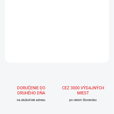
MOŽNOSTI
DORUČENIA
−
+
Pridať do košíka
Chunky Hawse Fairlead- Black
DETAILNÉ INFORMÁCIE
OPÝTAŤ SA
STRÁŽIŤ
DORUČENIE DO
CEZ 3000 VÝDAJNÝCH
DRUHÉHO DŇA
MIEST
na akúkoľvek adresu
po celom Slovensku