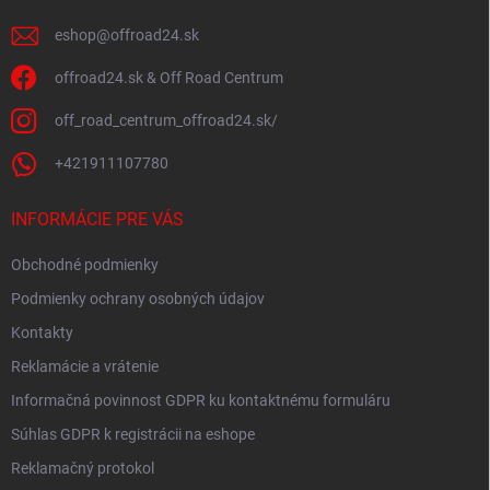
e
eshop
@
offroad24.sk
offroad24.sk & Off Road Centrum
off_road_centrum_offroad24.sk/
+421911107780
INFORMÁCIE PRE VÁS
Obchodné podmienky
Podmienky ochrany osobných údajov
Kontakty
Reklamácie a vrátenie
Informačná povinnost GDPR ku kontaktnému formuláru
Súhlas GDPR k registrácii na eshope
Reklamačný protokol