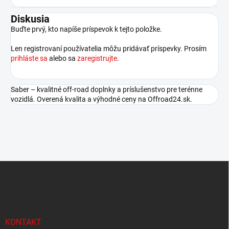
Diskusia
Buďte prvý, kto napíše príspevok k tejto položke.
Len registrovaní používatelia môžu pridávať príspevky. Prosím
prihláste sa
alebo sa
zaregistrujte
.
Saber – kvalitné off-road doplnky a príslušenstvo pre terénne
vozidlá. Overená kvalita a výhodné ceny na Offroad24.sk.
Z
á
p
ä
t
i
KONTAKT