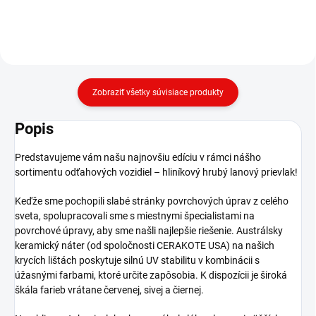
Zobraziť všetky súvisiace produkty
Popis
Predstavujeme vám našu najnovšiu edíciu v rámci nášho
sortimentu odťahových vozidiel – hliníkový hrubý lanový prievlak!
Keďže sme pochopili slabé stránky povrchových úprav z celého
sveta, spolupracovali sme s miestnymi špecialistami na
povrchové úpravy, aby sme našli najlepšie riešenie. Austrálsky
keramický náter (od spoločnosti CERAKOTE USA) na našich
krycích lištách poskytuje silnú UV stabilitu v kombinácii s
úžasnými farbami, ktoré určite zapôsobia. K dispozícii je široká
škála farieb vrátane červenej, sivej a čiernej.