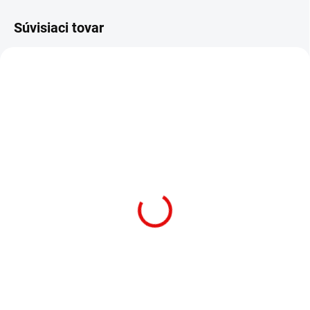
Súvisiaci tovar
NA DOPYT
NA CENTRÁLNOM SKLADE
(5 KS)
Saber 6061 Hliníkový
Saber Offroad Hliníkový
Offset Prievlak –
Eloxovaný Prievlak –
Cerakote Čierna
Cerakote Červená
€181,90
€193,90
€147,89 bez DPH
€157,64 bez DPH
Do košíka
Do košíka