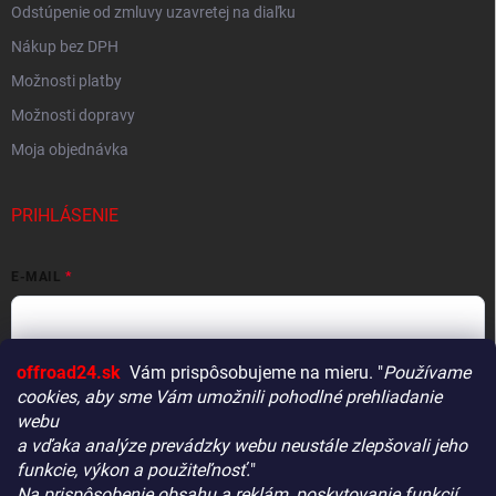
Odstúpenie od zmluvy uzavretej na diaľku
Nákup bez DPH
Možnosti platby
Možnosti dopravy
Moja objednávka
PRIHLÁSENIE
E-MAIL
offroad24.sk
Vám prispôsobujeme na mieru. "
Používame
HESLO
cookies, aby sme Vám umožnili pohodlné prehliadanie
webu
a vďaka analýze prevádzky webu neustále zlepšovali jeho
funkcie, výkon a použiteľnosť.
"
Prihlásiť sa
Na prispôsobenie obsahu a reklám, poskytovanie funkcií