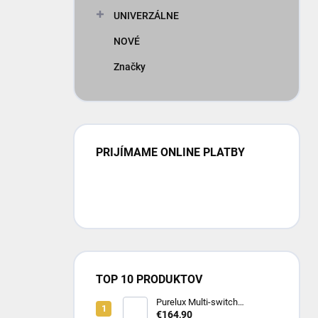
UNIVERZÁLNE
NOVÉ
Značky
PRIJÍMAME ONLINE PLATBY
TOP 10 PRODUKTOV
Purelux Multi-switch
Dashboard Controller – RGB
€164,90