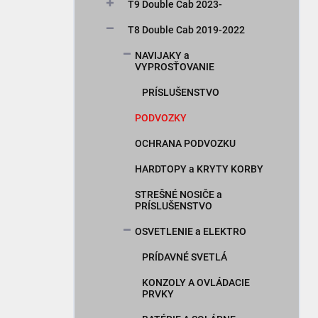
a
T9 Double Cab 2023-
n
T8 Double Cab 2019-2022
e
l
NAVIJAKY a
VYPROSŤOVANIE
PRÍSLUŠENSTVO
PODVOZKY
OCHRANA PODVOZKU
HARDTOPY a KRYTY KORBY
STREŠNÉ NOSIČE a
PRÍSLUŠENSTVO
OSVETLENIE a ELEKTRO
PRÍDAVNÉ SVETLÁ
KONZOLY A OVLÁDACIE
PRVKY