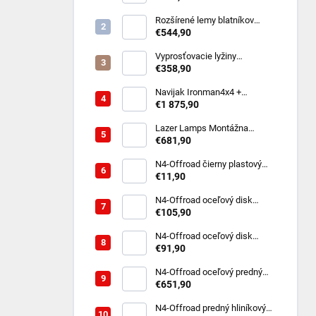
ovládací panel pre 8 zariadení
(10-30V)
Rozšírené lemy blatníkov
Toyota Hilux Revo (8/2020 -
€544,90
2023 Dual Cab)
Vyprosťovacie lyžiny
MAXTRAX MKII - rôzne farby
€358,90
Navijak Ironman4x4 +
montážna sada na TOYOTA
€1 875,90
LAND CRUISER 250 2024-
/diesel
Lazer Lamps Montážna
súprava do prednej masky
€681,90
Toyota Land Cruiser 250
(2024+) vrátane 2x ST4
N4-Offroad čierny plastový
uzavretý kryt stredového
€11,90
otvoru pre oceľový disk
rozstup 6x114,3
N4-Offroad oceľový disk
Triangular 7x16 6x114.3 čierny
€105,90
pre Nissan Navara D40 D23
N4‑Offroad oceľový disk
TRIANGLE 7x15 5x139,7 ET‑6
€91,90
– Suzuki Jimny / Samurai
N4‑Offroad oceľový predný
nárazník s prípravou na
€651,90
navijak – Suzuki Jimny 2018+
N4‑Offroad predný hliníkový