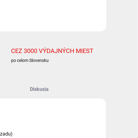
ILNÉ INFORMÁCIE
OPÝTAŤ SA
STRÁŽIŤ
CEZ 3000 VÝDAJNÝCH MIEST
po celom Slovensku
Diskusia
vzadu)