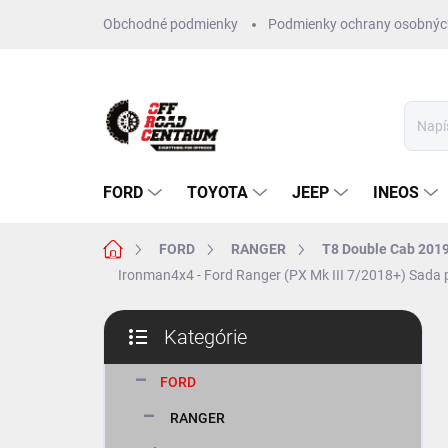
Prejsť
Obchodné podmienky
Podmienky ochrany osobnýc
na
obsah
FORD
TOYOTA
JEEP
INEOS
Domov
FORD
RANGER
T8 Double Cab 201
Ironman4x4 - Ford Ranger (PX Mk III 7/2018+) Sada
B
Kategórie
o
Preskočiť
č
kategórie
n
FORD
ý
RANGER
p