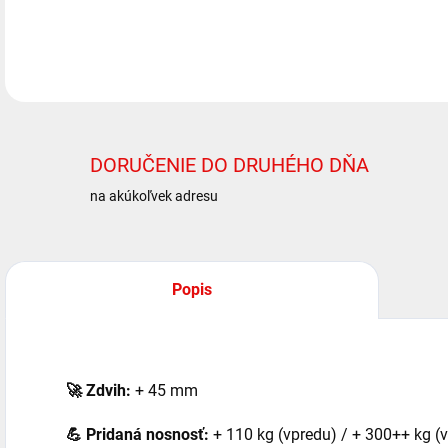
DETA
DORUČENIE DO DRUHÉHO DŇA
na akúkoľvek adresu
Popis
🚀
Zdvih:
+ 45 mm
💪 Pridaná nosnosť:
+ 110 kg (vpredu) / + 300++ kg (