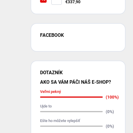
kryt motora 8 mm pre Suzuki
€337,90
Jimny 2018+ s N4‑Offroad
nárazníkom
FACEBOOK
DOTAZNÍK
AKO SA VÁM PÁČI NÁŠ E-SHOP?
Veľmi pekný
(100%)
Ujde to
(0%)
Ešte ho môžete vylepšiť
(0%)