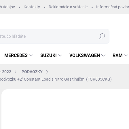
h údajov
Kontakty
Reklamácie a vrátenie
Informačná povin
Hľadať
MERCEDES
SUZUKI
VOLKSWAGEN
RAM
9-2022
PODVOZKY
 podvozku +2" Constant Load s Nitro Gas tlmičmi (FOR005CKG)
ZNAČKA:
IRONMAN 4X4
€2
€1 
Jedn
14 
cena