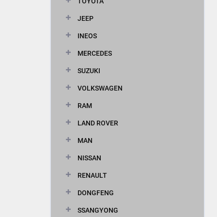
TOYOTA
JEEP
INEOS
MERCEDES
SUZUKI
VOLKSWAGEN
RAM
LAND ROVER
MAN
NISSAN
RENAULT
DONGFENG
SSANGYONG