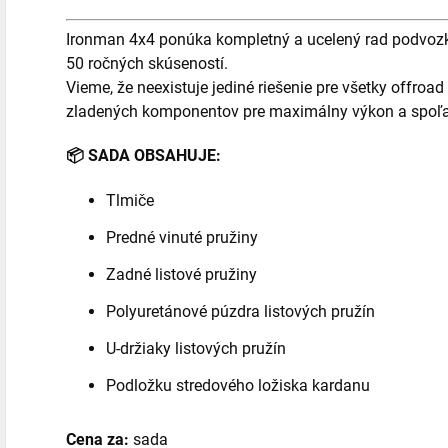
Ironman 4x4 ponúka kompletný a ucelený rad podvozk
50 ročných skúseností.
Vieme, že neexistuje jediné riešenie pre všetky offroa
zladených komponentov pre maximálny výkon a spoľah
📦
SADA OBSAHUJE:
Tlmiče
Predné vinuté pružiny
Zadné listové pružiny
Polyuretánové púzdra listových pružín
U-držiaky listových pružín
Podložku stredového ložiska kardanu
Cena za:
sada