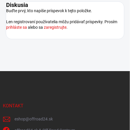
Diskusia
Buďte prvý, kto napíše príspevok k tejto položke.
Len registrovaní používatelia môžu pridávať príspevky. Prosím
prihláste sa
alebo sa
zaregistrujte
.
Z
á
p
ä
t
i
KONTAKT
e
eshop
@
offroad24.sk