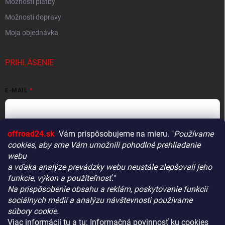
Možnosti platby
Možnosti dopravy
Moja objednávka
PRIHLÁSENIE
E-MAIL
offroad24.sk
Vám prispôsobujeme na mieru. "
Používame
HESLO
cookies, aby sme Vám umožnili pohodlné prehliadanie
webu
a vďaka analýze prevádzky webu neustále zlepšovali jeho
funkcie, výkon a použiteľnosť.
"
Prihlásiť sa
Na prispôsobenie obsahu a reklám, poskytovanie funkcií
Vitajte! Aby bolo hľadanie tých správnych dielov pre vaše
Nová registrácia
Zabudnuté heslo
sociálnych médií a analýzu návštevnosti používame
vozidlo čo najrýchlejšie a najpresnejšie, máme pre vás
súbory cookie.
malý tip:
Viac informácií
tu
a tu:
Informačná povinnosť ku cookies