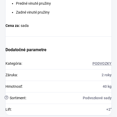
Predné vinuté pružiny
Zadné vinuté pružiny
Cena za:
sada
Dodatočné parametre
Kategória
:
PODVOZKY
Záruka
:
2 roky
Hmotnosť
:
40 kg
?
Sortiment
:
Podvozkové sady
Lift
:
+2"