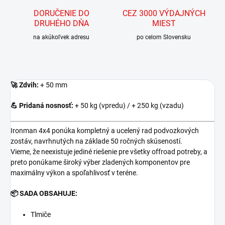
DORUČENIE DO
CEZ 3000 VÝDAJNÝCH
DRUHÉHO DŇA
MIEST
na akúkoľvek adresu
po celom Slovensku
🚀
Zdvih:
+ 50 mm
💪 Pridaná nosnosť:
+ 50 kg (vpredu) / + 250 kg (vzadu)
Ironman 4x4 ponúka kompletný a ucelený rad podvozkových
zostáv, navrhnutých na základe 50 ročných skúseností.
Vieme, že neexistuje jediné riešenie pre všetky offroad potreby, a
preto ponúkame široký výber zladených komponentov pre
maximálny výkon a spoľahlivosť v teréne.
📦
SADA OBSAHUJE:
Tlmiče