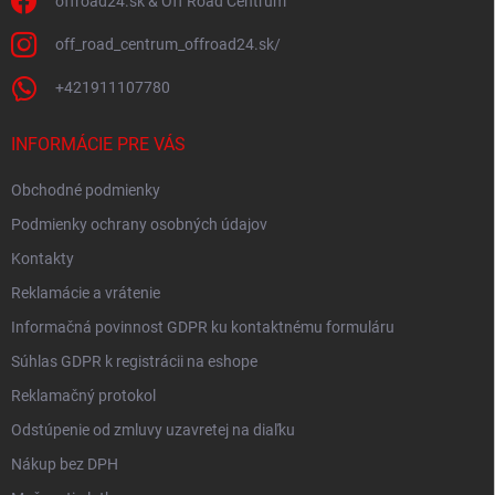
offroad24.sk & Off Road Centrum
off_road_centrum_offroad24.sk/
+421911107780
INFORMÁCIE PRE VÁS
Obchodné podmienky
Podmienky ochrany osobných údajov
Kontakty
Reklamácie a vrátenie
Informačná povinnost GDPR ku kontaktnému formuláru
Súhlas GDPR k registrácii na eshope
Reklamačný protokol
Odstúpenie od zmluvy uzavretej na diaľku
Nákup bez DPH