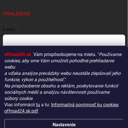
PRIHLÁSENIE
E-MAIL
offroad24.sk
Vám prispôsobujeme na mieru. "
Používame
HESLO
cookies, aby sme Vám umožnili pohodlné prehliadanie
webu
a vďaka analýze prevádzky webu neustále zlepšovali jeho
funkcie, výkon a použiteľnosť.
"
Prihlásiť sa
Na prispôsobenie obsahu a reklám, poskytovanie funkcií
Vitajte! Aby bolo hľadanie tých správnych dielov pre vaše
Nová registrácia
Zabudnuté heslo
sociálnych médií a analýzu návštevnosti používame
vozidlo čo najrýchlejšie a najpresnejšie, máme pre vás
súbory cookie.
malý tip:
Viac informácií
tu
a tu:
Informačná povinnosť ku cookies
Začnite výberom vášho vozidla
– Týmto krokom si
offroad24.sk.pdf
zaistíte, že uvidíte len kompatibilné produkty.
KONTAKTY
Až potom sa ponorte do kategórií.
Nastavenie