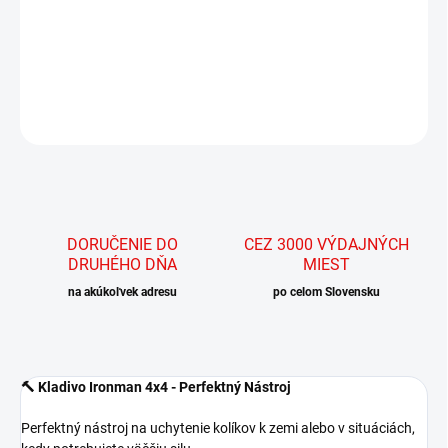
Perfektný nástroj na uchytenie kolíkov k
DETAILNÉ INFORMÁCIE
OPÝTAŤ SA
STRÁŽIŤ
DORUČENIE DO
CEZ 3000 VÝDAJNÝCH
DRUHÉHO DŇA
MIEST
na akúkoľvek adresu
po celom Slovensku
🔨 Kladivo Ironman 4x4 - Perfektný Nástroj
Perfektný nástroj na uchytenie kolíkov k zemi alebo v situáciách,