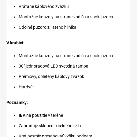
Vrátane káblového zväzku
Montážne konzoly na strane vodiča a spolujazdca
Odolné puzdro z liateho hliníka
V krabici:
Montážne konzoly na strane vodiča a spolujazdca
30" jednoradová LED svetelná rampa
Prémiový, opletený káblový zväzok
Hardvér
Poznámky:
IBA
na použitie v teréne
Zabraňuje sklopeniu čelného skla
Kryt nesmie presahovať výšku podpery