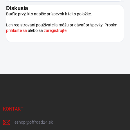
Diskusia
Buďte prvý, kto napíše príspevok k tejto položke.
Len registrovaní používatelia môžu pridávať príspevky. Prosím
prihláste sa
alebo sa
zaregistrujte
.
Z
á
p
ä
t
i
KONTAKT
e
eshop
@
offroad24.sk