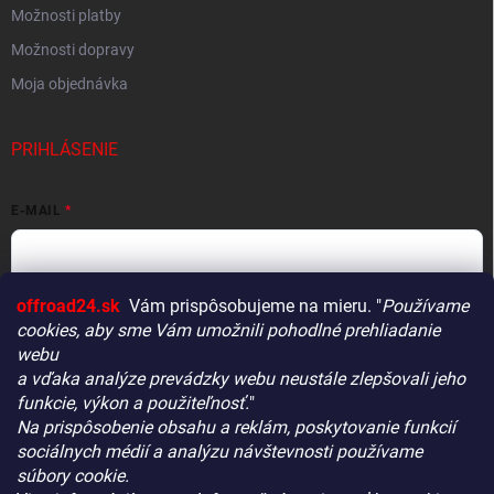
Možnosti platby
Možnosti dopravy
Moja objednávka
PRIHLÁSENIE
E-MAIL
offroad24.sk
Vám prispôsobujeme na mieru. "
Používame
HESLO
cookies, aby sme Vám umožnili pohodlné prehliadanie
webu
a vďaka analýze prevádzky webu neustále zlepšovali jeho
funkcie, výkon a použiteľnosť.
"
Prihlásiť sa
Na prispôsobenie obsahu a reklám, poskytovanie funkcií
Vitajte! Aby bolo hľadanie tých správnych dielov pre vaše
Nová registrácia
Zabudnuté heslo
sociálnych médií a analýzu návštevnosti používame
vozidlo čo najrýchlejšie a najpresnejšie, máme pre vás
súbory cookie.
malý tip: