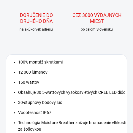
DORUČENIE DO
CEZ 3000 VÝDAJNÝCH
DRUHÉHO DŇA
MIEST
na akúkoľvek adresu
po celom Slovensku
100% montáž skrutkami
12 000 lúmenov
150 wattov
Obsahuje 30 5-wattových vysokosvietivých CREE LED diód
30-stupňový bodový lúč
Vodotesnosť IP67
Technológia Moisture Breather znižuje hromadenie vlhkosti
za šošovkou