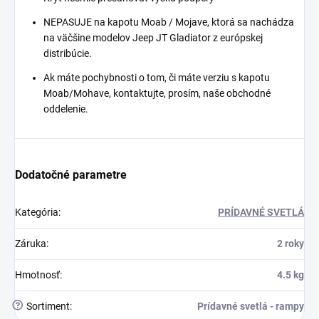
NEPASUJE na kapotu Moab / Mojave, ktorá sa nachádza
na väčšine modelov Jeep JT Gladiator z európskej
distribúcie.
Ak máte pochybnosti o tom, či máte verziu s kapotu
Moab/Mohave, kontaktujte, prosím, naše obchodné
oddelenie.
Dodatočné parametre
Kategória
:
PRÍDAVNÉ SVETLÁ
Záruka
:
2 roky
Hmotnosť
:
4.5 kg
?
Sortiment
:
Prídavné svetlá - rampy