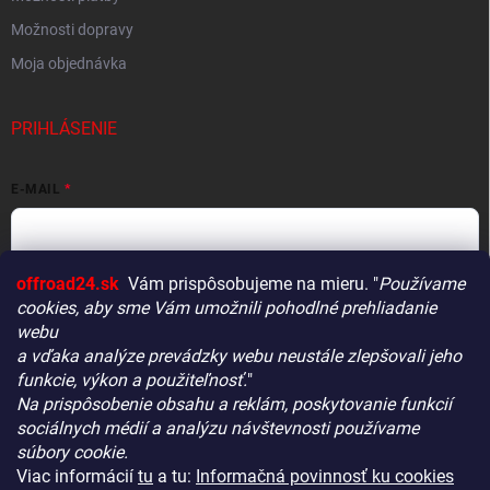
Možnosti dopravy
Moja objednávka
PRIHLÁSENIE
E-MAIL
offroad24.sk
Vám prispôsobujeme na mieru. "
Používame
HESLO
cookies, aby sme Vám umožnili pohodlné prehliadanie
webu
a vďaka analýze prevádzky webu neustále zlepšovali jeho
funkcie, výkon a použiteľnosť.
"
Prihlásiť sa
Na prispôsobenie obsahu a reklám, poskytovanie funkcií
Vitajte! Aby bolo hľadanie tých správnych dielov pre vaše
Nová registrácia
Zabudnuté heslo
sociálnych médií a analýzu návštevnosti používame
vozidlo čo najrýchlejšie a najpresnejšie, máme pre vás
súbory cookie.
malý tip:
Viac informácií
tu
a tu:
Informačná povinnosť ku cookies
Začnite výberom vášho vozidla
– Týmto krokom si