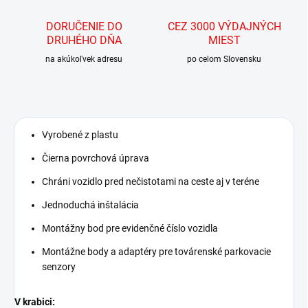
DORUČENIE DO
CEZ 3000 VÝDAJNÝCH
DRUHÉHO DŇA
MIEST
na akúkoľvek adresu
po celom Slovensku
Vyrobené z plastu
Čierna povrchová úprava
Chráni vozidlo pred nečistotami na ceste aj v teréne
Jednoduchá inštalácia
Montážny bod pre evidenčné číslo vozidla
Montážne body a adaptéry pre továrenské parkovacie
senzory
V krabici: