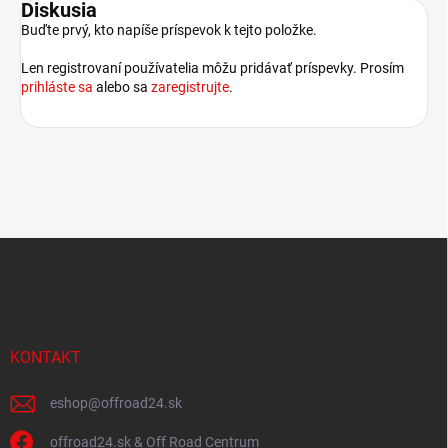
Diskusia
Buďte prvý, kto napíše príspevok k tejto položke.
Len registrovaní používatelia môžu pridávať príspevky. Prosím
prihláste sa
alebo sa
zaregistrujte
.
Z
á
p
ä
t
i
KONTAKT
e
eshop
@
offroad24.sk
offroad24.sk & Off Road Centrum