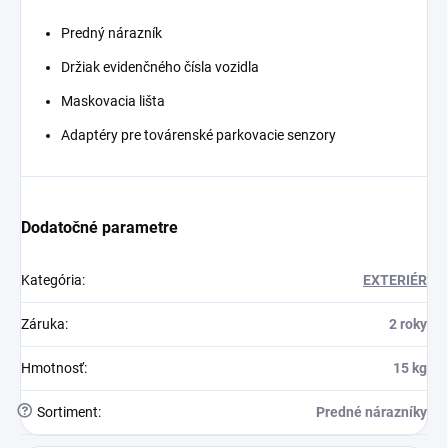
Predný nárazník
Držiak evidenčného čísla vozidla
Maskovacia lišta
Adaptéry pre továrenské parkovacie senzory
Dodatočné parametre
Kategória
:
EXTERIÉR
Záruka
:
2 roky
Hmotnosť
:
15 kg
?
Sortiment
:
Predné nárazníky