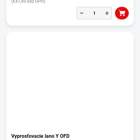
(€47,89 bez DPH)
−
+
Vyprosťovacie lano Y OFD