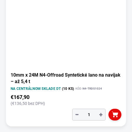
10mm x 24M N4-Offroad Syntetické lano na navijak
– až 5,4 t
NA CENTRÁLNOM SKLADE DT
(10 KS)
KÓD:
N4-TRDS1024
€167,90
(€136,50 bez DPH)
−
+