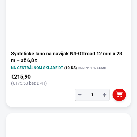
Syntetické lano na navijak N4-Offroad 12 mm x 28
m – až 6,8 t
NA CENTRÁLNOM SKLADE DT
(10 KS)
KÓD:
N4-TRDS1228
€215,90
(€175,53 bez DPH)
−
+