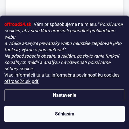
offroad24.sk
Vám prispôsobujeme na mieru. "
Používame
cookies, aby sme Vám umožnili pohodlné prehliadanie
webu
a vďaka analýze prevádzky webu neustále zlepšovali jeho
funkcie, výkon a použiteľnosť.
"
Na prispôsobenie obsahu a reklám, poskytovanie funkcií
Vitajte! Aby bolo hľadanie tých správnych dielov pre vaše
sociálnych médií a analýzu návštevnosti používame
vozidlo čo najrýchlejšie a najpresnejšie, máme pre vás
Montážne kolíky pre MAXTRAX - sada 4ks
súbory cookie.
malý tip:
NA CENTRÁLNOM SKLADE
(10 KS)
KÓD:
REQU120
Viac informácií
tu
a tu:
Informačná povinnosť ku cookies
Začnite výberom vášho vozidla
– Týmto krokom si
offroad24.sk.pdf
€53,90
zaistíte, že uvidíte len kompatibilné produkty.
(€43,82 bez DPH)
Až potom sa ponorte do kategórií.
Nastavenie
−
+
Náš tajný tip:
V ľavej časti obrazovky nájdete šikovné
filtre. Použite ich! Ušetria vám kopu času a pomôžu nájsť
presne to, čo hľadáte, behom sekúnd.
Súhlasím
Šťastné nakupovanie!