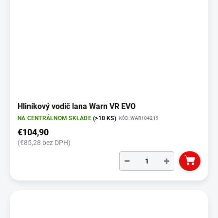
Hliníkový vodič lana Warn VR EVO
NA CENTRÁLNOM SKLADE
(>10 KS)
KÓD:
WAR104219
€104,90
(€85,28 bez DPH)
−
+