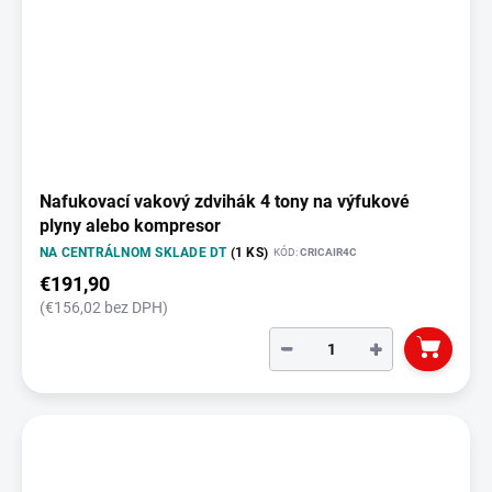
Nafukovací vakový zdvihák 4 tony na výfukové
plyny alebo kompresor
NA CENTRÁLNOM SKLADE DT
(1 KS)
KÓD:
CRICAIR4C
€191,90
(€156,02 bez DPH)
−
+