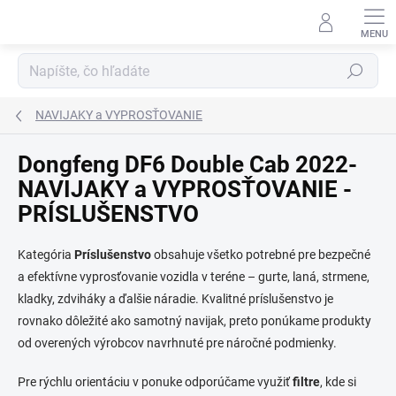
Prejsť
na
obsah
Hľadať
NAVIJAKY a VYPROSŤOVANIE
Dongfeng DF6 Double Cab 2022-
NAVIJAKY a VYPROSŤOVANIE -
PRÍSLUŠENSTVO
Kategória
Príslušenstvo
obsahuje všetko potrebné pre bezpečné
a efektívne vyprosťovanie vozidla v teréne – gurte, laná, strmene,
kladky, zdviháky a ďalšie náradie. Kvalitné príslušenstvo je
rovnako dôležité ako samotný navijak, preto ponúkame produkty
od overených výrobcov navrhnuté pre náročné podmienky.
Pre rýchlu orientáciu v ponuke odporúčame využiť
filtre
, kde si