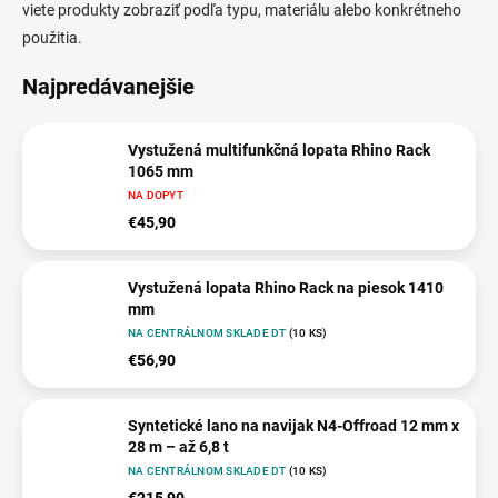
viete produkty zobraziť podľa typu, materiálu alebo konkrétneho
použitia.
Najpredávanejšie
Vystužená multifunkčná lopata Rhino Rack
1065 mm
NA DOPYT
€45,90
Vystužená lopata Rhino Rack na piesok 1410
mm
NA CENTRÁLNOM SKLADE DT
(10 KS)
€56,90
Syntetické lano na navijak N4-Offroad 12 mm x
28 m – až 6,8 t
NA CENTRÁLNOM SKLADE DT
(10 KS)
€215,90