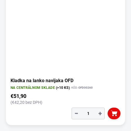
Kladka na lanko navijaka OFD
NA CENTRÁLNOM SKLADE
(>10 KS)
KÓD:
OFD00260
€51,90
(€42,20 bez DPH)
−
+