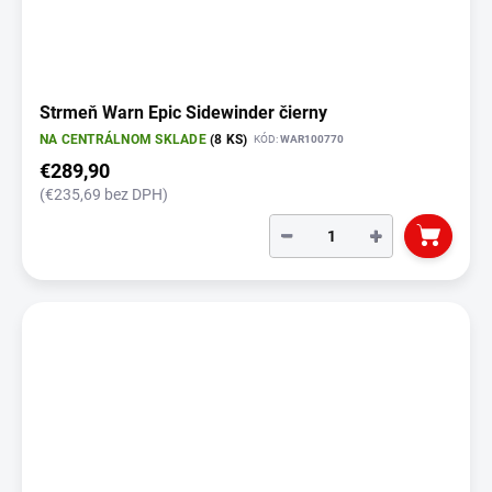
Strmeň Warn Epic Sidewinder čierny
NA CENTRÁLNOM SKLADE
(8 KS)
KÓD:
WAR100770
€289,90
(€235,69 bez DPH)
−
+