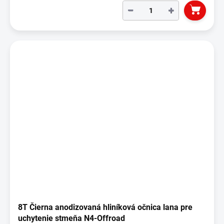
−
+
8T Čierna anodizovaná hliníková očnica lana pre
uchytenie stmeňa N4-Offroad