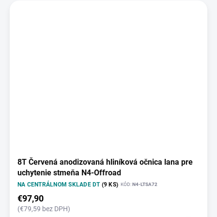
8T Červená anodizovaná hliníková očnica lana pre
uchytenie stmeňa N4-Offroad
NA CENTRÁLNOM SKLADE DT
(9 KS)
KÓD:
N4-LTSA72
€97,90
(€79,59 bez DPH)