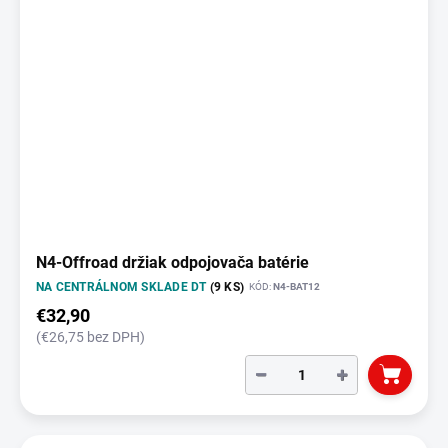
N4-Offroad držiak odpojovača batérie
NA CENTRÁLNOM SKLADE DT
(9 KS)
KÓD:
N4-BAT12
€32,90
(€26,75 bez DPH)
−
+