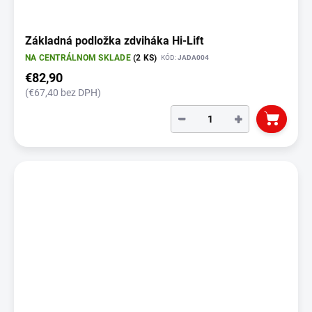
Základná podložka zdviháka Hi-Lift
NA CENTRÁLNOM SKLADE
(2 KS)
KÓD:
JADA004
€82,90
(€67,40 bez DPH)
−
+