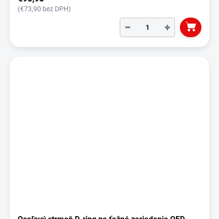
(€73,90 bez DPH)
−
+