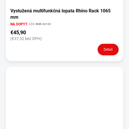
Vystužená multifunkčná lopata Rhino Rack 1065
mm
NA DOPYT
KÓD:
RHR-43124
€45,90
(€37,32 bez DPH)
Detail