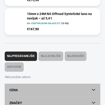
10mm x 24M N4-Offroad Syntetické lano na
navijak – až 5,4 t
NA CENTRÁLNOM SKLADE DT
(10 KS)
€167,90
R
a
NAJPREDÁVANEJŠIE
NAJLACNEJŠIE
NAJDRAHŠIE
d
e
ABECEDNE
n
i
163
položiek celkom
e
p
CENA
r
o
d
ZNAČKY