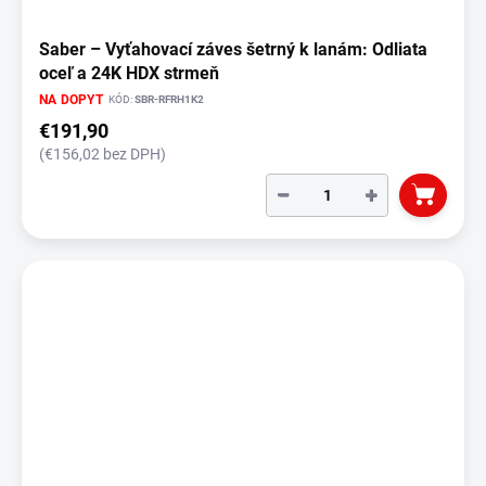
Saber – Vyťahovací záves šetrný k lanám: Odliata
oceľ a 24K HDX strmeň
NA DOPYT
KÓD:
SBR-RFRH1K2
€191,90
(€156,02 bez DPH)
−
+