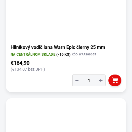
Hliníkový vodič lana Warn Epic čierny 25 mm
NA CENTRÁLNOM SKLADE
(>10 KS)
KÓD:
WAR100655
€164,90
(€134,07 bez DPH)
−
+