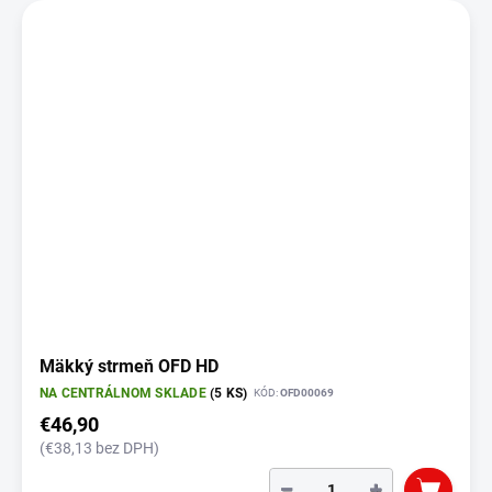
Mäkký strmeň OFD HD
NA CENTRÁLNOM SKLADE
(5 KS)
KÓD:
OFD00069
€46,90
(€38,13 bez DPH)
−
+