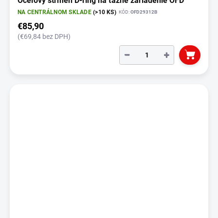
Oceľový strmeň D-ring na ťažné zariadenie OFD
NA CENTRÁLNOM SKLADE
(>10 KS)
KÓD:
OFD29312B
€85,90
(€69,84 bez DPH)
−
+