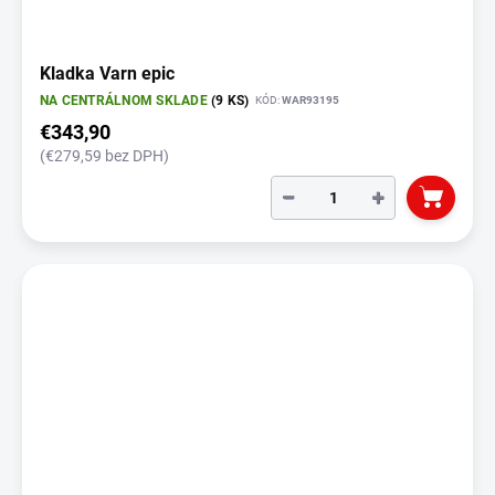
Kladka Varn epic
NA CENTRÁLNOM SKLADE
(9 KS)
KÓD:
WAR93195
€343,90
(€279,59 bez DPH)
−
+