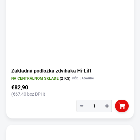
Základná podložka zdviháka Hi-Lift
NA CENTRÁLNOM SKLADE
(2 KS)
KÓD:
JADA004
€82,90
(€67,40 bez DPH)
−
+