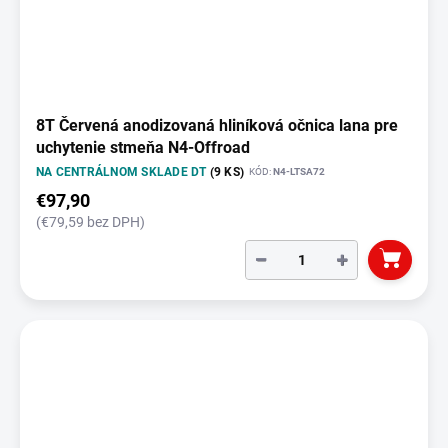
8T Červená anodizovaná hliníková očnica lana pre
uchytenie stmeňa N4-Offroad
NA CENTRÁLNOM SKLADE DT
(9 KS)
KÓD:
N4-LTSA72
€97,90
(€79,59 bez DPH)
−
+