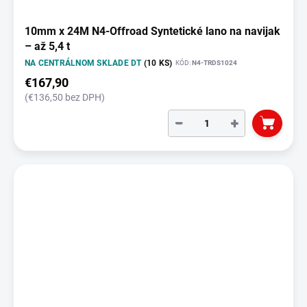
10mm x 24M N4-Offroad Syntetické lano na navijak
– až 5,4 t
NA CENTRÁLNOM SKLADE DT
(10 KS)
KÓD:
N4-TRDS1024
€167,90
(€136,50 bez DPH)
−
+