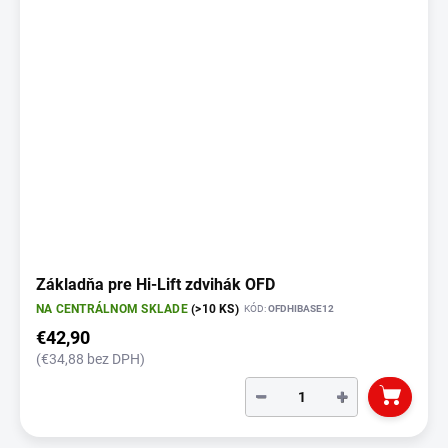
Základňa pre Hi-Lift zdvihák OFD
NA CENTRÁLNOM SKLADE
(>10 KS)
KÓD:
OFDHIBASE12
€42,90
(€34,88 bez DPH)
−
+