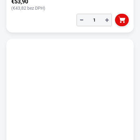
€53,90
(€43,82 bez DPH)
−
+