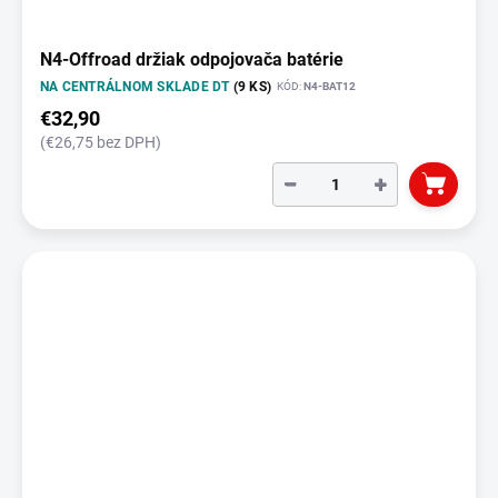
N4-Offroad držiak odpojovača batérie
NA CENTRÁLNOM SKLADE DT
(9 KS)
KÓD:
N4-BAT12
€32,90
(€26,75 bez DPH)
−
+