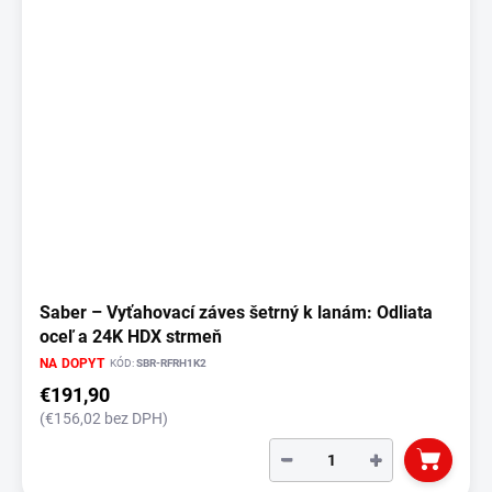
Saber – Vyťahovací záves šetrný k lanám: Odliata
oceľ a 24K HDX strmeň
NA DOPYT
KÓD:
SBR-RFRH1K2
€191,90
(€156,02 bez DPH)
−
+