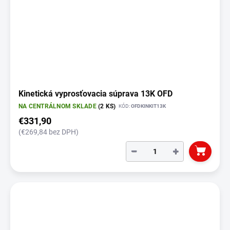
Kinetická vyprosťovacia súprava 13K OFD
NA CENTRÁLNOM SKLADE
(2 KS)
KÓD:
OFDKINKIT13K
€331,90
(€269,84 bez DPH)
−
+