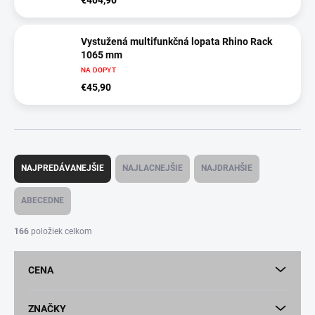
Vystužená multifunkčná lopata Rhino Rack
1065 mm
NA DOPYT
€45,90
R
a
NAJPREDÁVANEJŠIE
NAJLACNEJŠIE
NAJDRAHŠIE
d
e
ABECEDNE
n
i
166
položiek celkom
e
p
CENA
r
o
d
ZNAČKY