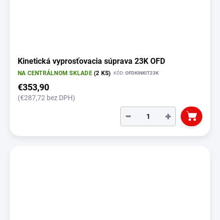
Kinetická vyprosťovacia súprava 23K OFD
NA CENTRÁLNOM SKLADE
(2 KS)
KÓD:
OFDKINKIT23K
€353,90
(€287,72 bez DPH)
−
+