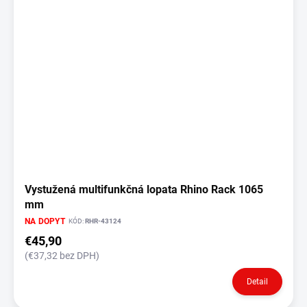
Vystužená multifunkčná lopata Rhino Rack 1065
mm
NA DOPYT
KÓD:
RHR-43124
€45,90
(€37,32 bez DPH)
Detail