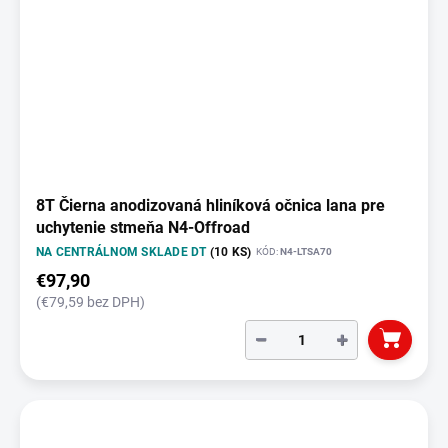
8T Čierna anodizovaná hliníková očnica lana pre
uchytenie stmeňa N4-Offroad
NA CENTRÁLNOM SKLADE DT
(10 KS)
KÓD:
N4-LTSA70
€97,90
(€79,59 bez DPH)
−
+