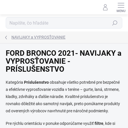
Prejsť
na
obsah
Hľadať
NAVIJAKY a VYPROSŤOVANIE
FORD BRONCO 2021- NAVIJAKY a
VYPROSŤOVANIE -
PRÍSLUŠENSTVO
Kategória
Príslušenstvo
obsahuje všetko potrebné pre bezpečné
a efektívne vyprosťovanie vozidla v teréne – gurte, laná, strmene,
kladky, zdviháky a ďalšie náradie. Kvalitné príslušenstvo je
rovnako dôležité ako samotný navijak, preto ponúkame produkty
od overených výrobcov navrhnuté pre náročné podmienky.
Pre rýchlu orientáciu v ponuke odporúčame využiť
filtre
, kde si