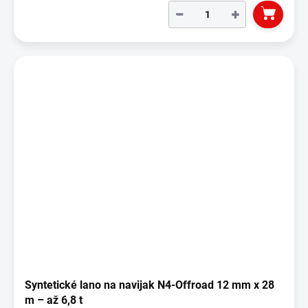
−
+
Syntetické lano na navijak N4-Offroad 12 mm x 28
m – až 6,8 t