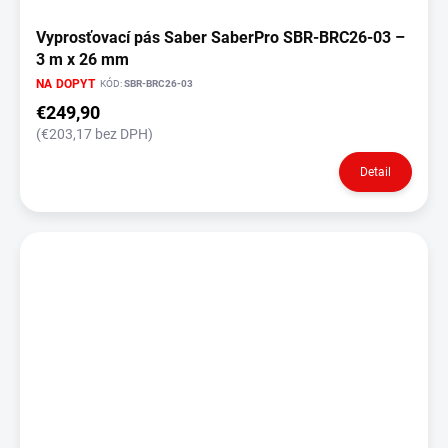
Vyprosťovací pás Saber SaberPro SBR-BRC26-03 –
3 m x 26 mm
NA DOPYT
KÓD:
SBR-BRC26-03
€249,90
(€203,17 bez DPH)
Detail