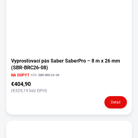
Vyprosťovací pás Saber SaberPro – 8 m x 26 mm
(SBR-BRC26-08)
NA DOPYT
KÓD:
SBR-BRC26-08
€404,90
(€329,19 bez DPH)
Detail