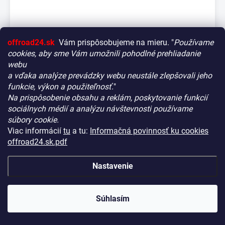
offroad24.sk
Vám prispôsobujeme na mieru. "
Používame
cookies, aby sme Vám umožnili pohodlné prehliadanie
webu
a vďaka analýze prevádzky webu neustále zlepšovali jeho
funkcie, výkon a použiteľnosť.
"
Na prispôsobenie obsahu a reklám, poskytovanie funkcií
Vitajte! Aby bolo hľadanie tých správnych dielov pre vaše
sociálnych médií a analýzu návštevnosti používame
vozidlo čo najrýchlejšie a najpresnejšie, máme pre vás
súbory cookie.
malý tip:
Viac informácií
tu
a tu:
Informačná povinnosť ku cookies
Začnite výberom vášho vozidla
– Týmto krokom si
offroad24.sk.pdf
zaistíte, že uvidíte len kompatibilné produkty.
Vyprosťovacie lyžiny čierne OFD
Až potom sa ponorte do kategórií.
NA CENTRÁLNOM SKLADE
(>10 KS)
KÓD:
OFD2790B
Nastavenie
€270,90
Náš tajný tip:
V ľavej časti obrazovky nájdete šikovné
filtre. Použite ich! Ušetria vám kopu času a pomôžu nájsť
(€220,24 bez DPH)
presne to, čo hľadáte, behom sekúnd.
Súhlasím
−
+
Šťastné nakupovanie!