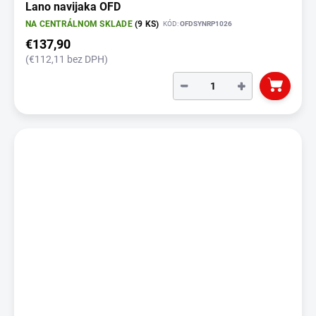
Lano navijaka OFD
NA CENTRÁLNOM SKLADE
(9 KS)
KÓD:
OFDSYNRP1026
€137,90
(€112,11 bez DPH)
−
+