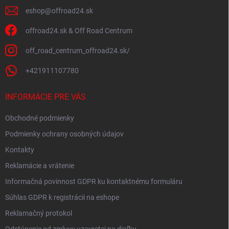
eshop
@
offroad24.sk
offroad24.sk & Off Road Centrum
off_road_centrum_offroad24.sk/
+421911107780
INFORMÁCIE PRE VÁS
Obchodné podmienky
Podmienky ochrany osobných údajov
Kontakty
Reklamácie a vrátenie
Informačná povinnost GDPR ku kontaktnému formuláru
Súhlas GDPR k registrácii na eshope
Reklamačný protokol
Odstúpenie od zmluvy uzavretej na diaľku