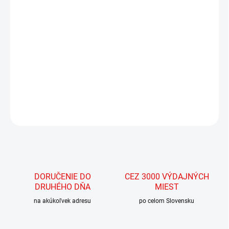
MOŽNOSTI
DORUČENIA
−
+
Pridať do košíka
Saber Clear Top Gear Bag
DETAILNÉ INFORMÁCIE
OPÝTAŤ SA
STRÁŽIŤ
DORUČENIE DO
CEZ 3000 VÝDAJNÝCH
DRUHÉHO DŇA
MIEST
na akúkoľvek adresu
po celom Slovensku