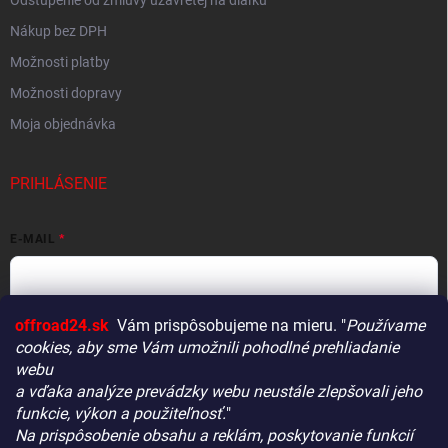
Nákup bez DPH
Možnosti platby
Možnosti dopravy
Moja objednávka
PRIHLÁSENIE
E-MAIL
offroad24.sk
Vám prispôsobujeme na mieru. "
Používame
HESLO
cookies, aby sme Vám umožnili pohodlné prehliadanie
webu
a vďaka analýze prevádzky webu neustále zlepšovali jeho
funkcie, výkon a použiteľnosť.
"
Prihlásiť sa
Na prispôsobenie obsahu a reklám, poskytovanie funkcií
Vitajte! Aby bolo hľadanie tých správnych dielov pre vaše