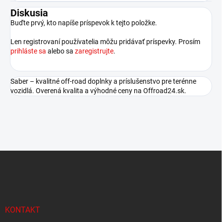
Diskusia
Buďte prvý, kto napíše príspevok k tejto položke.
Len registrovaní používatelia môžu pridávať príspevky. Prosím
prihláste sa
alebo sa
zaregistrujte
.
Saber – kvalitné off-road doplnky a príslušenstvo pre terénne
vozidlá. Overená kvalita a výhodné ceny na Offroad24.sk.
Z
á
p
ä
t
i
KONTAKT
e