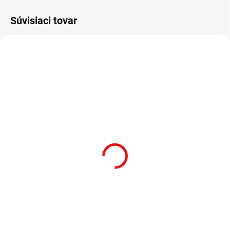
Súvisiaci tovar
NA CENTRÁLNOM SKLADE
NA CENTRÁLNOM SKLADE
(>10 KS)
(>10 KS)
Saber Pracovné rukavice
Saber Ochranná deka na
– L/XL
lano
€31,90
€58,90
€25,93 bez DPH
€47,89 bez DPH
Do košíka
Do košíka