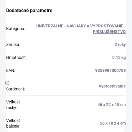
Dodatočné parametre
UNIVERZÁLNE - NAVIJAKY a VYPROSŤOVANIE -
Kategória
:
PRÍSLUŠENSTVO
Záruka
:
2 roky
Hmotnosť
:
0.15 kg
EAN
:
9359987000789
?
Vyprosťovanie
Sortiment
:
Veľkosť
46 x 22 x 15 cm
tašky
:
Veľkosť
56 x 18 x 4 cm
balenia
: