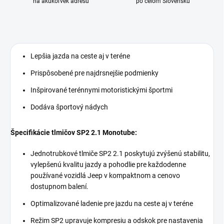
na akúkoľvek adresu
po celom Slovensku
Lepšia jazda na ceste aj v teréne
Prispôsobené pre najdrsnejšie podmienky
Inšpirované terénnymi motoristickými športmi
Dodáva športový nádych
Špecifikácie tlmičov SP2 2.1 Monotube:
Jednotrubkové tlmiče SP2 2.1 poskytujú zvýšenú stabilitu,
vylepšenú kvalitu jazdy a pohodlie pre každodenne
používané vozidlá Jeep v kompaktnom a cenovo
dostupnom balení.
Optimalizované ladenie pre jazdu na ceste aj v teréne
Režim SP2 upravuje kompresiu a odskok pre nastavenia