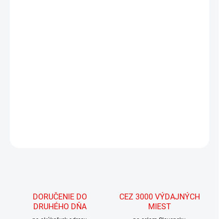
MÔŽEME DORUČIŤ DO:
18.8.2026
MOŽNOSTI DORUČENIA
−
+
Pridať do košíka
Pasuje na:
Wrangler JL 2-dverový, rok výroby 2018-súčasnosť
Wrangler JL 2-dverový, rok výroby 2018-súčasnosť
DETAILNÉ INFORMÁCIE
OPÝTAŤ SA
STRÁŽIŤ
DORUČENIE DO
CEZ 3000 VÝDAJNÝCH
DRUHÉHO DŇA
MIEST