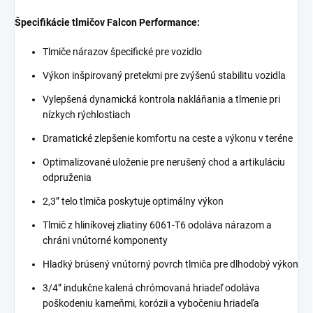
Špecifikácie tlmičov Falcon Performance:
Tlmiče nárazov špecifické pre vozidlo
Výkon inšpirovaný pretekmi pre zvýšenú stabilitu vozidla
Vylepšená dynamická kontrola nakláňania a tlmenie pri
nízkych rýchlostiach
Dramatické zlepšenie komfortu na ceste a výkonu v teréne
Optimalizované uloženie pre nerušený chod a artikuláciu
odpruženia
2,3” telo tlmiča poskytuje optimálny výkon
Tlmič z hliníkovej zliatiny 6061-T6 odoláva nárazom a
chráni vnútorné komponenty
Hladký brúsený vnútorný povrch tlmiča pre dlhodobý výkon
3/4” indukčne kalená chrómovaná hriadeľ odoláva
poškodeniu kameňmi, korózii a vybočeniu hriadeľa