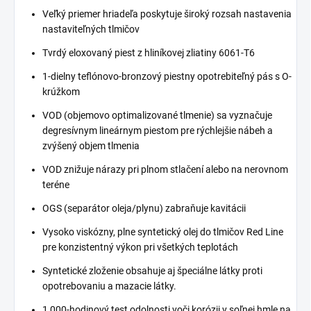
Veľký priemer hriadeľa poskytuje široký rozsah nastavenia
nastaviteľných tlmičov
Tvrdý eloxovaný piest z hliníkovej zliatiny 6061-T6
1-dielny teflónovo-bronzový piestny opotrebiteľný pás s O-
krúžkom
VOD (objemovo optimalizované tlmenie) sa vyznačuje
degresívnym lineárnym piestom pre rýchlejšie nábeh a
zvýšený objem tlmenia
VOD znižuje nárazy pri plnom stlačení alebo na nerovnom
teréne
OGS (separátor oleja/plynu) zabraňuje kavitácii
Vysoko viskózny, plne syntetický olej do tlmičov Red Line
pre konzistentný výkon pri všetkých teplotách
Syntetické zloženie obsahuje aj špeciálne látky proti
opotrebovaniu a mazacie látky.
1 000-hodinový test odolnosti voči korózii v soľnej hmle na