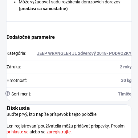
Môže vyžadovať sadu rozšírenia dorazových dorazov
(predáva sa samostatne)
Dodatočné parametre
Kategória
:
JEEP WRANGLER JL 2dverový 2018- PODVOZKY
Záruka
:
2 roky
Hmotnosť
:
30 kg
?
Sortiment
:
Tlmiče
Diskusia
Buďte prvý, kto napíše príspevok k tejto položke.
Len registrovaní používatelia môžu pridávať príspevky. Prosím
prihláste sa
alebo sa
zaregistrujte
.