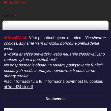
PRIHLÁSENIE
E-MAIL
offroad24.sk
Vám prispôsobujeme na mieru. "
Používame
HESLO
cookies, aby sme Vám umožnili pohodlné prehliadanie
webu
a vďaka analýze prevádzky webu neustále zlepšovali jeho
funkcie, výkon a použiteľnosť.
"
Prihlásiť sa
Na prispôsobenie obsahu a reklám, poskytovanie funkcií
Vitajte! Aby bolo hľadanie tých správnych dielov pre vaše
Nová registrácia
Zabudnuté heslo
sociálnych médií a analýzu návštevnosti používame
vozidlo čo najrýchlejšie a najpresnejšie, máme pre vás
súbory cookie.
malý tip:
Viac informácií
tu
a tu:
Informačná povinnosť ku cookies
Začnite výberom vášho vozidla
– Týmto krokom si
offroad24.sk.pdf
zaistíte, že uvidíte len kompatibilné produkty.
KONTAKTY
Až potom sa ponorte do kategórií.
Nastavenie
Náš tajný tip:
V ľavej časti obrazovky nájdete šikovné
filtre. Použite ich! Ušetria vám kopu času a pomôžu nájsť
Copyright 2026
OFFROAD24.sk
. Všetky práva vyhradené.
Upraviť