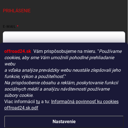
PRIHLÁSENIE
E-MAIL
offroad24.sk
Vám prispôsobujeme na mieru. "
Používame
HESLO
cookies, aby sme Vám umožnili pohodlné prehliadanie
webu
a vďaka analýze prevádzky webu neustále zlepšovali jeho
funkcie, výkon a použiteľnosť.
"
Prihlásiť sa
Na prispôsobenie obsahu a reklám, poskytovanie funkcií
Vitajte! Aby bolo hľadanie tých správnych dielov pre vaše
Nová registrácia
Zabudnuté heslo
sociálnych médií a analýzu návštevnosti používame
vozidlo čo najrýchlejšie a najpresnejšie, máme pre vás
súbory cookie.
malý tip:
Viac informácií
tu
a tu:
Informačná povinnosť ku cookies
Začnite výberom vášho vozidla
– Týmto krokom si
offroad24.sk.pdf
zaistíte, že uvidíte len kompatibilné produkty.
KONTAKTY
Až potom sa ponorte do kategórií.
Nastavenie
Náš tajný tip:
V ľavej časti obrazovky nájdete šikovné