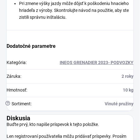
Pri zmene výšky jazdy môže dôjsť k poškodeniu hnacieho
hriadeľa z výroby. Skontrolujte návod na použitie, aby ste
zistili správnu inštaláciu.
Dodatočné parametre
Kategória
:
INEOS GRENADIER 2023- PODVOZKY
Záruka
:
2 roky
Hmotnosť
:
10 kg
?
Sortiment
:
Vinuté pružiny
Diskusia
Buďte prvý, kto napíše príspevok k tejto položke.
Len registrovaní používatelia môžu pridávať príspevky. Prosím