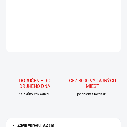
Pasuje na:
Grenadier 23-súčasnosť
DETAILNÉ INFORMÁCIE
OPÝTAŤ SA
STRÁŽIŤ
DORUČENIE DO
CEZ 3000 VÝDAJNÝCH
DRUHÉHO DŇA
MIEST
na akúkoľvek adresu
po celom Slovensku
Zdvih vpredu: 3,2 cm