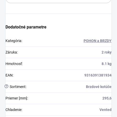
Dodatočné parametre
Kategória
:
POHON a BRZDY
Záruka
:
2 roky
Hmotnosť
:
8.1 kg
EAN
:
9316391381934
?
Sortiment
:
Brzdové kotúče
Priemer [mm]
:
295,6
Chladenie
:
Vented