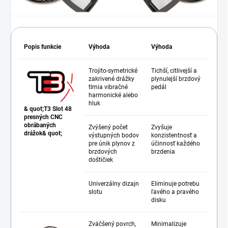
Popis funkcie
Výhoda
Výhoda
Trojito-symetrické
Tichší, citlivejší a
zakrivené drážky
plynulejší brzdový
tlmia vibračné
pedál
harmonické alebo
hluk
& quot;T3 Slot 48
presných CNC
obrábaných
Zvýšený počet
Zvyšuje
drážok& quot;
výstupných bodov
konzistentnosť a
pre únik plynov z
účinnosť každého
brzdových
brzdenia
doštičiek
Univerzálny dizajn
Eliminuje potrebu
slotu
ľavého a pravého
disku
Zväčšený povrch,
Minimalizuje