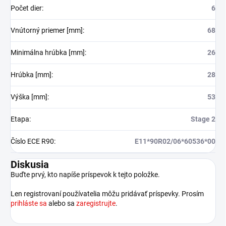
Počet dier
:
6
Vnútorný priemer [mm]
:
68
Minimálna hrúbka [mm]
:
26
Hrúbka [mm]
:
28
Výška [mm]
:
53
Etapa
:
Stage 2
Číslo ECE R90
:
E11*90R02/06*60536*00
Diskusia
Buďte prvý, kto napíše príspevok k tejto položke.
Len registrovaní používatelia môžu pridávať príspevky. Prosím
prihláste sa
alebo sa
zaregistrujte
.