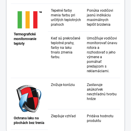
Tepelné farby
Ponúka vodičovi
menia farbu pri
jasnú indikáciu
určitých teplotných
maximálnych
prahoch
teplôt brzdenia
Termografické
Keď sú prekročené
Umožňuje vodičovi
monitorovanie
teplotné prahy,
monitorovať únavu
teploty
farby na laku
rotora a
trvalo zmenia
rozhodovať o jeho
farbu.
výmene a
pomáhať
predajcom s
reklamáciami.
Znižuje koróziu
Zastavuje
akúkoľvek
nevzhľadnú tvorbu
hrdze
Zlepšuje vzhľad
Pridáva hodnotu
Ochrana laku na
produktu
plochách bez trenia