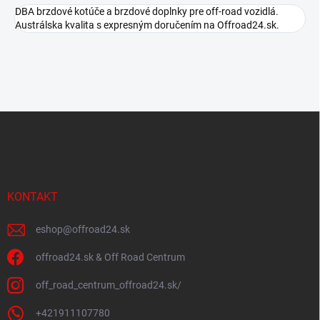
DBA brzdové kotúče a brzdové doplnky pre off-road vozidlá.
Austrálska kvalita s expresným doručením na Offroad24.sk.
Z
á
p
ä
t
i
KONTAKT
e
eshop
@
offroad24.sk
offroad24.sk & Off Road Centrum
off_road_centrum_offroad24.sk/
+421911107780