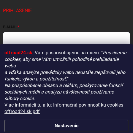
PRIHLÁSENIE
E-MAIL
offroad24.sk
Vám prispôsobujeme na mieru. "
Používame
HESLO
cookies, aby sme Vám umožnili pohodlné prehliadanie
webu
a vďaka analýze prevádzky webu neustále zlepšovali jeho
funkcie, výkon a použiteľnosť.
"
Prihlásiť sa
Na prispôsobenie obsahu a reklám, poskytovanie funkcií
Vitajte! Aby bolo hľadanie tých správnych dielov pre vaše
Nová registrácia
Zabudnuté heslo
sociálnych médií a analýzu návštevnosti používame
vozidlo čo najrýchlejšie a najpresnejšie, máme pre vás
súbory cookie.
malý tip:
Viac informácií
tu
a tu:
Informačná povinnosť ku cookies
Začnite výberom vášho vozidla
– Týmto krokom si
offroad24.sk.pdf
zaistíte, že uvidíte len kompatibilné produkty.
KONTAKTY
Až potom sa ponorte do kategórií.
Nastavenie
Náš tajný tip:
V ľavej časti obrazovky nájdete šikovné