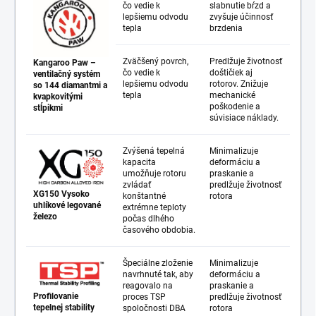
čo vedie k
slabnutie bŕzd a
lepšiemu odvodu
zvyšuje účinnosť
tepla
brzdenia
Zväčšený povrch,
Predlžuje životnosť
Kangaroo Paw –
čo vedie k
doštičiek aj
ventilačný systém
lepšiemu odvodu
rotorov. Znižuje
so 144 diamantmi a
tepla
mechanické
kvapkovitými
poškodenie a
stĺpikmi
súvisiace náklady.
Zvýšená tepelná
Minimalizuje
kapacita
deformáciu a
umožňuje rotoru
praskanie a
zvládať
predlžuje životnosť
XG150 Vysoko
konštantné
rotora
uhlíkové legované
extrémne teploty
železo
počas dlhého
časového obdobia.
Špeciálne zloženie
Minimalizuje
navrhnuté tak, aby
deformáciu a
reagovalo na
praskanie a
Profilovanie
proces TSP
predlžuje životnosť
tepelnej stability
spoločnosti DBA
rotora