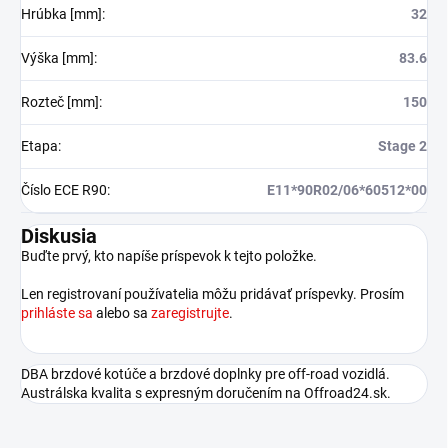
Hrúbka [mm]
:
32
Výška [mm]
:
83.6
Rozteč [mm]
:
150
Etapa
:
Stage 2
Číslo ECE R90
:
E11*90R02/06*60512*00
Diskusia
Buďte prvý, kto napíše príspevok k tejto položke.
Len registrovaní používatelia môžu pridávať príspevky. Prosím
prihláste sa
alebo sa
zaregistrujte
.
DBA brzdové kotúče a brzdové doplnky pre off-road vozidlá.
Austrálska kvalita s expresným doručením na Offroad24.sk.