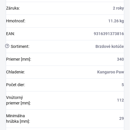
Záruka
:
2 roky
Hmotnosť
:
11.26 kg
EAN
:
9316391373816
?
Sortiment
:
Brzdové kotúče
Priemer [mm]
:
340
Chladenie
:
Kangaroo Paw
Počet dier
:
5
Vnútorný
112
priemer [mm]
:
Minimálna
29
hrúbka [mm]
: