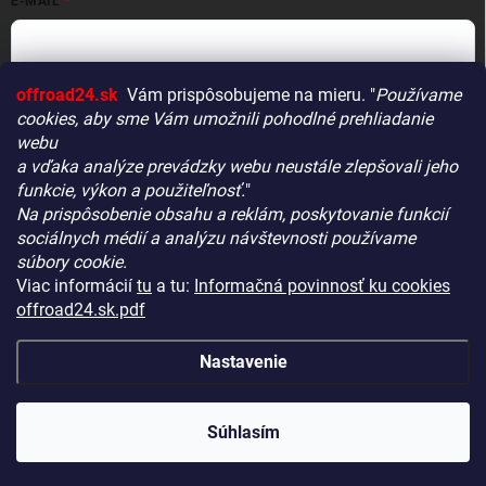
E-MAIL
offroad24.sk
Vám prispôsobujeme na mieru. "
Používame
HESLO
cookies, aby sme Vám umožnili pohodlné prehliadanie
webu
a vďaka analýze prevádzky webu neustále zlepšovali jeho
funkcie, výkon a použiteľnosť.
"
Prihlásiť sa
Na prispôsobenie obsahu a reklám, poskytovanie funkcií
Vitajte! Aby bolo hľadanie tých správnych dielov pre vaše
Nová registrácia
Zabudnuté heslo
sociálnych médií a analýzu návštevnosti používame
vozidlo čo najrýchlejšie a najpresnejšie, máme pre vás
súbory cookie.
malý tip:
Viac informácií
tu
a tu:
Informačná povinnosť ku cookies
Začnite výberom vášho vozidla
– Týmto krokom si
offroad24.sk.pdf
zaistíte, že uvidíte len kompatibilné produkty.
KONTAKTY
Až potom sa ponorte do kategórií.
Nastavenie
Náš tajný tip:
V ľavej časti obrazovky nájdete šikovné
filtre. Použite ich! Ušetria vám kopu času a pomôžu nájsť
Copyright 2026
OFFROAD24.sk
. Všetky práva vyhradené.
Upraviť
nastavenie cookies
presne to, čo hľadáte, behom sekúnd.
Súhlasím
Šťastné nakupovanie!
Vytvoril Shoptet