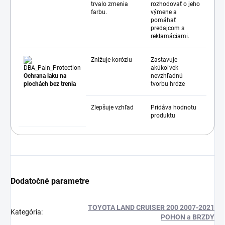
trvalo zmenia
rozhodovať o jeho
farbu.
výmene a
pomáhať
predajcom s
reklamáciami.
Znižuje koróziu
Zastavuje
akúkoľvek
Ochrana laku na
nevzhľadnú
plochách bez trenia
tvorbu hrdze
Zlepšuje vzhľad
Pridáva hodnotu
produktu
Dodatočné parametre
TOYOTA LAND CRUISER 200 2007-2021
Kategória
:
POHON a BRZDY