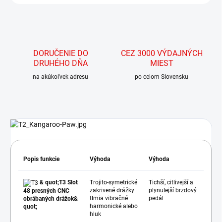
DORUČENIE DO
CEZ 3000 VÝDAJNÝCH
DRUHÉHO DŇA
MIEST
na akúkoľvek adresu
po celom Slovensku
Popis funkcie
Výhoda
Výhoda
& quot;T3 Slot
Trojito-symetrické
Tichší, citlivejší a
zakrivené drážky
plynulejší brzdový
48 presných CNC
tlmia vibračné
pedál
obrábaných drážok&
harmonické alebo
quot;
hluk