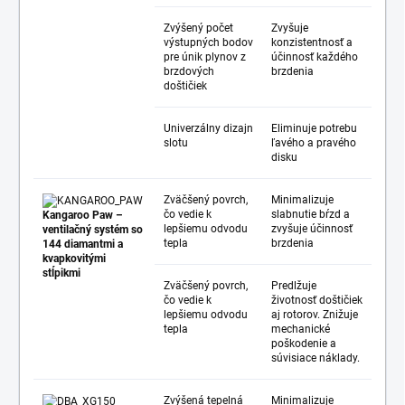
Zvýšený počet
Zvyšuje
výstupných bodov
konzistentnosť a
pre únik plynov z
účinnosť každého
brzdových
brzdenia
doštičiek
Univerzálny dizajn
Eliminuje potrebu
slotu
ľavého a pravého
disku
Zväčšený povrch,
Minimalizuje
čo vedie k
slabnutie bŕzd a
Kangaroo Paw –
lepšiemu odvodu
zvyšuje účinnosť
ventilačný systém so
tepla
brzdenia
144 diamantmi a
kvapkovitými
stĺpikmi
Zväčšený povrch,
Predlžuje
čo vedie k
životnosť doštičiek
lepšiemu odvodu
aj rotorov. Znižuje
tepla
mechanické
poškodenie a
súvisiace náklady.
Zvýšená tepelná
Minimalizuje