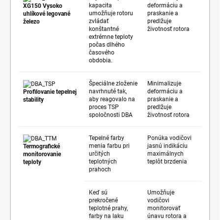
kapacita
deformáciu a
XG150 Vysoko
umožňuje rotoru
praskanie a
uhlíkové legované
zvládať
predlžuje
železo
konštantné
životnosť rotora
extrémne teploty
počas dlhého
časového
obdobia.
Špeciálne zloženie
Minimalizuje
navrhnuté tak,
deformáciu a
Profilovanie tepelnej
aby reagovalo na
praskanie a
stability
proces TSP
predlžuje
spoločnosti DBA
životnosť rotora
Tepelné farby
Ponúka vodičovi
menia farbu pri
jasnú indikáciu
Termografické
určitých
maximálnych
monitorovanie
teplotných
teplôt brzdenia
teploty
prahoch
Keď sú
Umožňuje
prekročené
vodičovi
teplotné prahy,
monitorovať
farby na laku
únavu rotora a