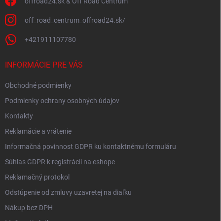
offroad24.sk & Off Road Centrum
off_road_centrum_offroad24.sk/
+421911107780
INFORMÁCIE PRE VÁS
Obchodné podmienky
Podmienky ochrany osobných údajov
Kontakty
Reklamácie a vrátenie
Informačná povinnost GDPR ku kontaktnému formuláru
Súhlas GDPR k registrácii na eshope
Reklamačný protokol
Odstúpenie od zmluvy uzavretej na diaľku
Nákup bez DPH