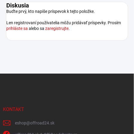
Diskusia
Buďte prvý, kto napíše príspevok k tejto položke.
Len registrovaní používatelia môžu pridávať príspevky. Prosím
prihláste sa
alebo sa
zaregistrujte
.
Z
á
p
ä
t
i
KONTAKT
e
eshop
@
offroad24.sk