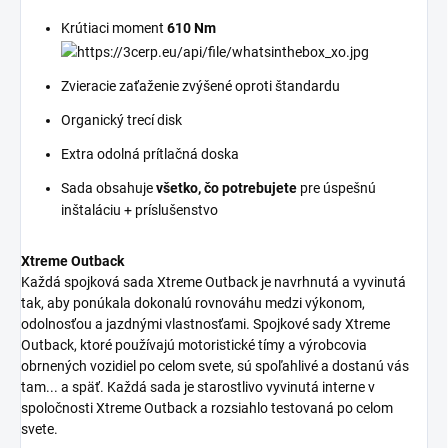
Krútiaci moment
610 Nm
Zvieracie zaťaženie zvýšené oproti štandardu
Organický trecí disk
Extra odolná prítlačná doska
Sada obsahuje
všetko, čo potrebujete
pre úspešnú
inštaláciu + príslušenstvo
Xtreme Outback
Každá spojková sada Xtreme Outback je navrhnutá a vyvinutá
tak, aby ponúkala dokonalú rovnováhu medzi výkonom,
odolnosťou a jazdnými vlastnosťami. Spojkové sady Xtreme
Outback, ktoré používajú motoristické tímy a výrobcovia
obrnených vozidiel po celom svete, sú spoľahlivé a dostanú vás
tam... a späť. Každá sada je starostlivo vyvinutá interne v
spoločnosti Xtreme Outback a rozsiahlo testovaná po celom
svete.