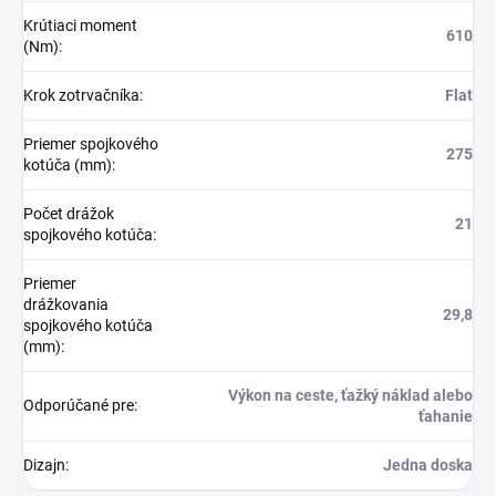
Krútiaci moment
610
(Nm)
:
Krok zotrvačníka
:
Flat
Priemer spojkového
275
kotúča (mm)
:
Počet drážok
21
spojkového kotúča
:
Priemer
drážkovania
29,8
spojkového kotúča
(mm)
:
Výkon na ceste, ťažký náklad alebo
Odporúčané pre
:
ťahanie
Dizajn
:
Jedna doska