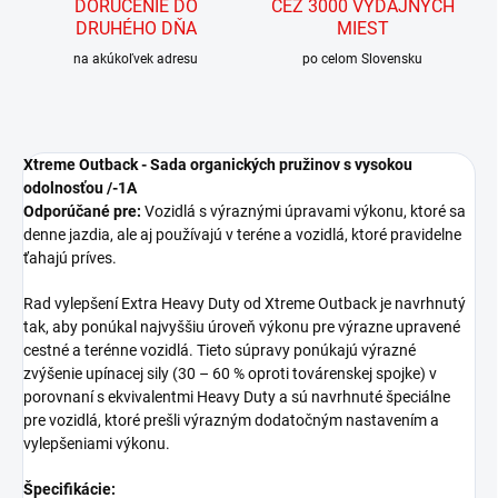
DORUČENIE DO
CEZ 3000 VÝDAJNÝCH
DRUHÉHO DŇA
MIEST
na akúkoľvek adresu
po celom Slovensku
Xtreme Outback - Sada organických pružinov s vysokou
odolnosťou /-1A
Odporúčané pre:
Vozidlá s výraznými úpravami výkonu, ktoré sa
denne jazdia, ale aj používajú v teréne a vozidlá, ktoré pravidelne
ťahajú príves.
Rad vylepšení Extra Heavy Duty od Xtreme Outback je navrhnutý
tak, aby ponúkal najvyššiu úroveň výkonu pre výrazne upravené
cestné a terénne vozidlá. Tieto súpravy ponúkajú výrazné
zvýšenie upínacej sily (30 – 60 % oproti továrenskej spojke) v
porovnaní s ekvivalentmi Heavy Duty a sú navrhnuté špeciálne
pre vozidlá, ktoré prešli výrazným dodatočným nastavením a
vylepšeniami výkonu.
Špecifikácie: