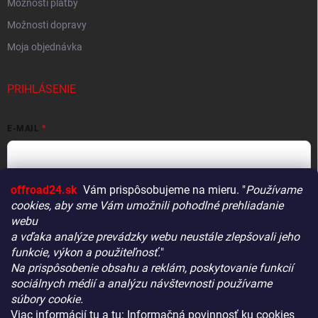
Možnosti platby
Možnosti dopravy
Moja objednávka
PRIHLÁSENIE
E-MAIL
offroad24.sk
Vám prispôsobujeme na mieru. "
Používame
HESLO
cookies, aby sme Vám umožnili pohodlné prehliadanie
webu
a vďaka analýze prevádzky webu neustále zlepšovali jeho
funkcie, výkon a použiteľnosť.
"
Prihlásiť sa
Na prispôsobenie obsahu a reklám, poskytovanie funkcií
Vitajte! Aby bolo hľadanie tých správnych dielov pre vaše
Nová registrácia
Zabudnuté heslo
sociálnych médií a analýzu návštevnosti používame
vozidlo čo najrýchlejšie a najpresnejšie, máme pre vás
súbory cookie.
malý tip:
Viac informácií
tu
a tu:
Informačná povinnosť ku cookies