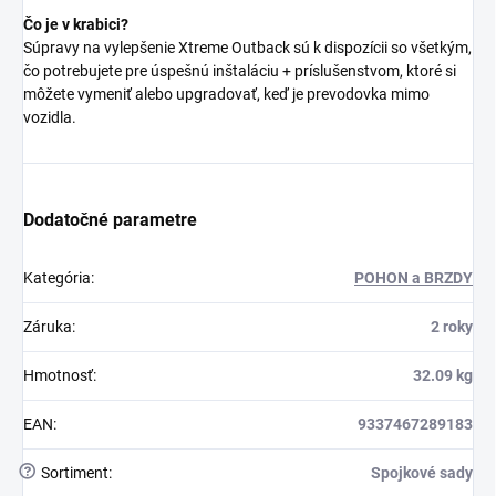
Čo je v krabici?
Súpravy na vylepšenie Xtreme Outback sú k dispozícii so všetkým,
čo potrebujete pre úspešnú inštaláciu + príslušenstvom, ktoré si
môžete vymeniť alebo upgradovať, keď je prevodovka mimo
vozidla.
Dodatočné parametre
Kategória
:
POHON a BRZDY
Záruka
:
2 roky
Hmotnosť
:
32.09 kg
EAN
:
9337467289183
?
Sortiment
:
Spojkové sady