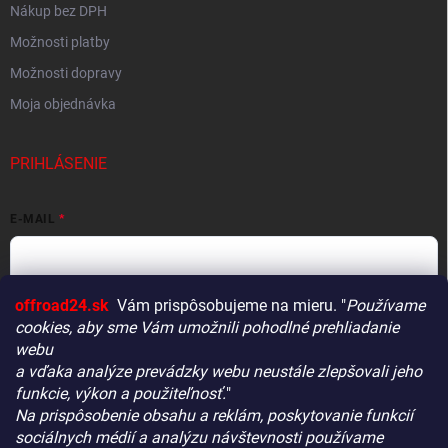
Nákup bez DPH
Možnosti platby
Možnosti dopravy
Moja objednávka
PRIHLÁSENIE
E-MAIL
offroad24.sk
Vám prispôsobujeme na mieru. "
Používame
HESLO
cookies, aby sme Vám umožnili pohodlné prehliadanie
webu
a vďaka analýze prevádzky webu neustále zlepšovali jeho
funkcie, výkon a použiteľnosť.
"
Prihlásiť sa
Na prispôsobenie obsahu a reklám, poskytovanie funkcií
Vitajte! Aby bolo hľadanie tých správnych dielov pre vaše
Nová registrácia
Zabudnuté heslo
sociálnych médií a analýzu návštevnosti používame
vozidlo čo najrýchlejšie a najpresnejšie, máme pre vás