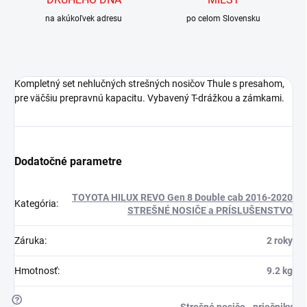
na akúkoľvek adresu
po celom Slovensku
Kompletný set nehlučných strešných nosičov Thule s presahom,
pre väčšiu prepravnú kapacitu. Vybavený T-drážkou a zámkami.
Dodatočné parametre
TOYOTA HILUX REVO Gen 8 Double cab 2016-2020
Kategória
:
STREŠNÉ NOSIČE a PRÍSLUŠENSTVO
Záruka
:
2 roky
Hmotnosť
:
9.2 kg
?