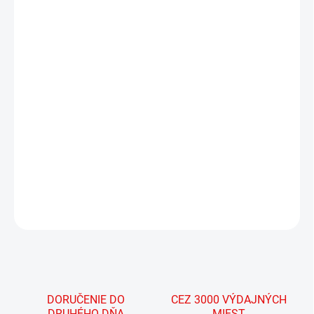
19.8.2026
MOŽNOSTI
DORUČENIA
−
+
Pridať do košíka
Kompletný set nehlučných strešných nosičov Thule s
presahom, pre väčšiu prepravnú kapacitu. Vybavený T-
drážkou a zámkami.
DETAILNÉ INFORMÁCIE
OPÝTAŤ SA
STRÁŽIŤ
DORUČENIE DO
CEZ 3000 VÝDAJNÝCH
DRUHÉHO DŇA
MIEST