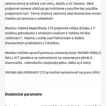
záterom,ktorý je odolný voči vetru, dažďu a UV žiareniu. Silné
podporné ramená uľahčujú jej rozloženie a použitie bez použitia
podperných tyčí. Pevný vinylový cestovný obal dostatočne chráni
markízu pri prevoze a uskladnení.
Markízu Yakima MajorShady 270 pripevníte vďaka držiaku s T-
drážkou jednoducho k strešným nosičom k Yakima HD Bar,
JetStream™, Yakima LockNLoad Platformám a ďalším
štandardným priečnikom s T-drážkou.
Markízu môžete upraviť pomocou závesnej steny YAKIMA SINGLE
WALL KIT (predáva sa samostatne) na zázemie pre piknik či
stanovačku. Jednoducho zazipsujte jednu, alebo aj 4 steny.
YAKIMA MAJORSHADY 270 je možné namontovať na pravú (RH).
Dodatočné parametre