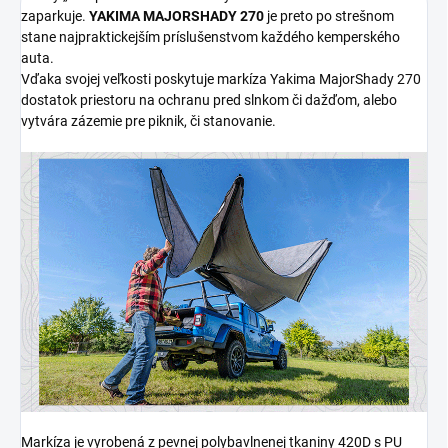
zaparkuje.
YAKIMA MAJORSHADY 270
je preto po strešnom
stane najpraktickejším príslušenstvom každého kemperského
auta.
Vďaka svojej veľkosti poskytuje markíza Yakima MajorShady 270
dostatok priestoru na ochranu pred slnkom či dažďom, alebo
vytvára zázemie pre piknik, či stanovanie.
Markíza je vyrobená z pevnej polybavlnenej tkaniny 420D s PU