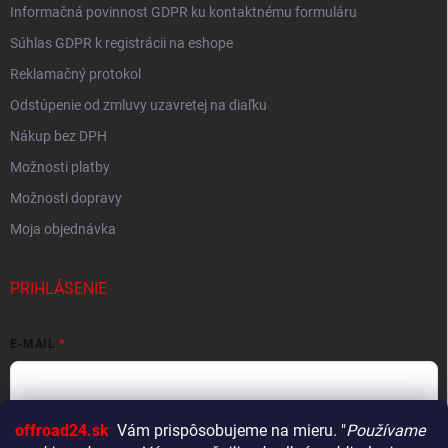
Informačná povinnost GDPR ku kontaktnému formuláru
Súhlas GDPR k registrácii na eshope
Reklamačný protokol
Odstúpenie od zmluvy uzavretej na diaľku
Nákup bez DPH
Možnosti platby
Možnosti dopravy
Moja objednávka
PRIHLÁSENIE
E-MAIL
offroad24.sk
Vám prispôsobujeme na mieru. "
Používame
HESLO