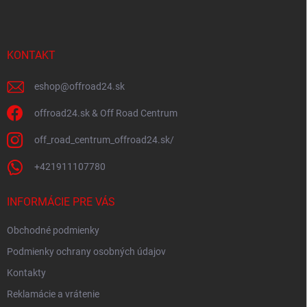
p
ä
t
i
KONTAKT
e
eshop
@
offroad24.sk
offroad24.sk & Off Road Centrum
off_road_centrum_offroad24.sk/
+421911107780
INFORMÁCIE PRE VÁS
Obchodné podmienky
Podmienky ochrany osobných údajov
Kontakty
Reklamácie a vrátenie