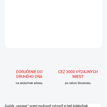
270 stupňová účinná ochrana pred slnkom či dažďom.
2
Vytvorte si prístrešok s markízou o rozmere 7.4 m
. Orientácia na pravú stranu vozidla.
DETAILNÉ INFORMÁCIE
OPÝTAŤ SA
STRÁŽIŤ
DORUČENIE DO
CEZ 3000 VÝDAJNÝCH
DRUHÉHO DŇA
MIEST
na akúkoľvek adresu
po celom Slovensku
Každý „camper“ ocení možnosť vytvoriť si tieň kdekoľvek