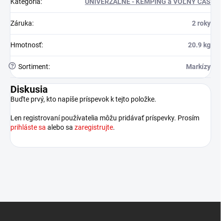
Kategória
:
UNIVERZÁLNE - KEMPING a VOĽNÝ ČAS
Záruka
:
2 roky
Hmotnosť
:
20.9 kg
?
Sortiment
:
Markízy
Diskusia
Buďte prvý, kto napíše príspevok k tejto položke.
Len registrovaní používatelia môžu pridávať príspevky. Prosím
prihláste sa
alebo sa
zaregistrujte
.
Z
á