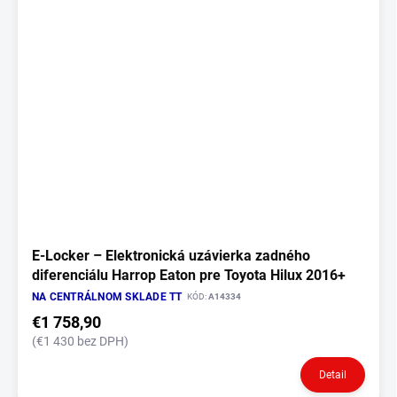
o
i
d
s
u
p
k
r
t
o
o
d
v
u
k
t
o
v
E‑Locker – Elektronická uzávierka zadného
diferenciálu Harrop Eaton pre Toyota Hilux 2016+
NA CENTRÁLNOM SKLADE TT
KÓD:
A14334
€1 758,90
(€1 430 bez DPH)
Detail