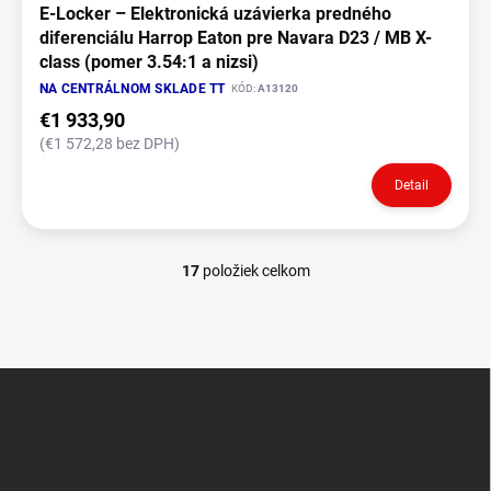
E‑Locker – Elektronická uzávierka predného
diferenciálu Harrop Eaton pre Navara D23 / MB X-
class (pomer 3.54:1 a nizsi)
NA CENTRÁLNOM SKLADE TT
KÓD:
A13120
€1 933,90
(€1 572,28 bez DPH)
Detail
17
položiek celkom
O
v
l
á
d
Z
a
á
c
p
i
e
ä
p
t
r