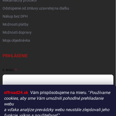
Reklamačný protokol
Odstúpenie od zmluvy uzavretej na diaľku
Nákup bez DPH
Možnosti platby
Možnosti dopravy
Moja objednávka
PRIHLÁSENIE
E-MAIL
offroad24.sk
Vám prispôsobujeme na mieru. "
Používame
HESLO
cookies, aby sme Vám umožnili pohodlné prehliadanie
webu
a vďaka analýze prevádzky webu neustále zlepšovali jeho
funkcie, výkon a použiteľnosť.
"