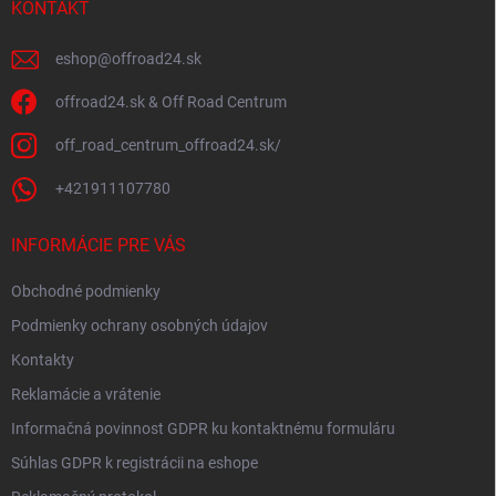
i
KONTAKT
v
e
k
y
eshop
@
offroad24.sk
v
ý
offroad24.sk & Off Road Centrum
p
i
off_road_centrum_offroad24.sk/
s
u
+421911107780
INFORMÁCIE PRE VÁS
Obchodné podmienky
Podmienky ochrany osobných údajov
Kontakty
Reklamácie a vrátenie
Informačná povinnost GDPR ku kontaktnému formuláru
Súhlas GDPR k registrácii na eshope