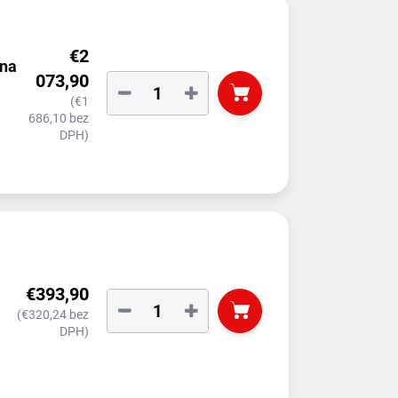
€2
na
073,90
−
+
(€1
ota
686,10 bez
DPH)
€393,90
−
+
(€320,24 bez
DPH)
1