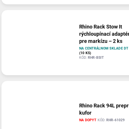
Rhino Rack Stow It
rýchloupínací adapté
pre markízu – 2 ks
NA CENTRÁLNOM SKLADE DT
(10 KS)
KÓD:
RHR-BSIT
Rhino Rack 94L prep
kufor
NA DOPYT
KÓD:
RHR-61029