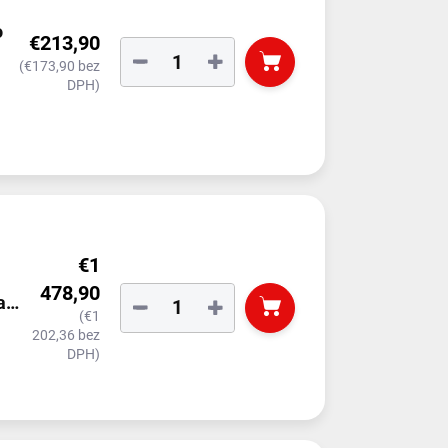
o
€213,90
−
+
(€173,90 bez
DPH)
€1
478,90
a
−
+
(€1
202,36 bez
DPH)