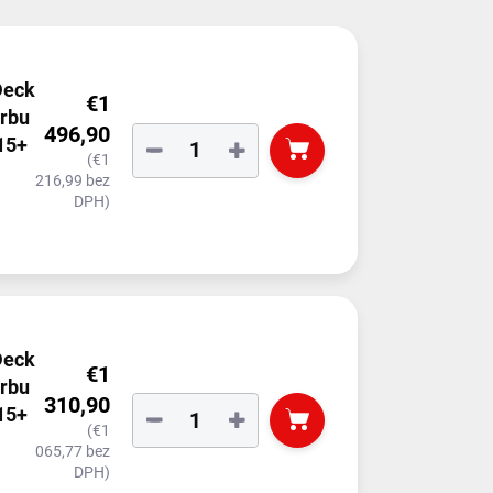
Deck
€1
orbu
496,90
15+
−
+
(€1
216,99 bez
DPH)
Deck
€1
orbu
310,90
15+
−
+
(€1
065,77 bez
DPH)