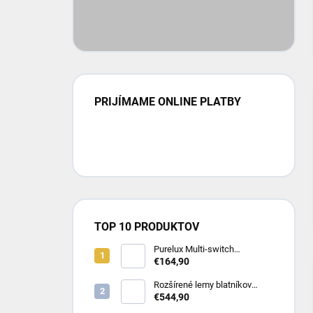
PRIJÍMAME ONLINE PLATBY
TOP 10 PRODUKTOV
Purelux Multi-switch
Dashboard Controller – RGB
€164,90
ovládací panel pre 8 zariadení
(10-30V)
Rozšírené lemy blatníkov
Toyota Hilux Revo (8/2020 -
€544,90
2023 Dual Cab)