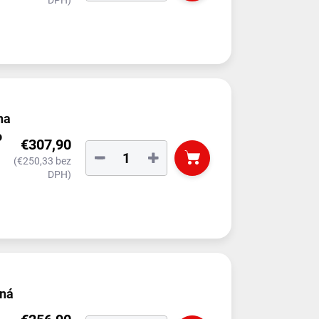
na
o
€307,90
−
+
(€250,33 bez
DPH)
ná