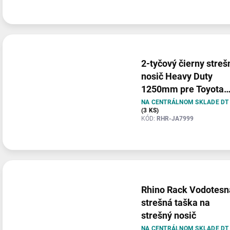
2-tyčový čierny streš
nosič Heavy Duty
1250mm pre Toyota
Hilux Revo 2015-
NA CENTRÁLNOM SKLADE DT
(3 KS)
KÓD:
RHR-JA7999
Rhino Rack Vodotesn
strešná taška na
strešný nosič
NA CENTRÁLNOM SKLADE DT