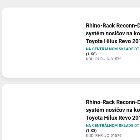
n
V
i
ý
e
p
Rhino-Rack Reconn-
p
i
systém nosičov na k
r
s
o
Toyota Hilux Revo 20
p
d
r
NA CENTRÁLNOM SKLADE DT
u
(1 KS)
o
KÓD:
RHR-JC-01579
k
d
t
u
o
k
v
t
o
v
Rhino-Rack Reconn-
systém nosičov na k
Toyota Hilux Revo 20
NA CENTRÁLNOM SKLADE DT
(1 KS)
KÓD:
RHR-JC-01576