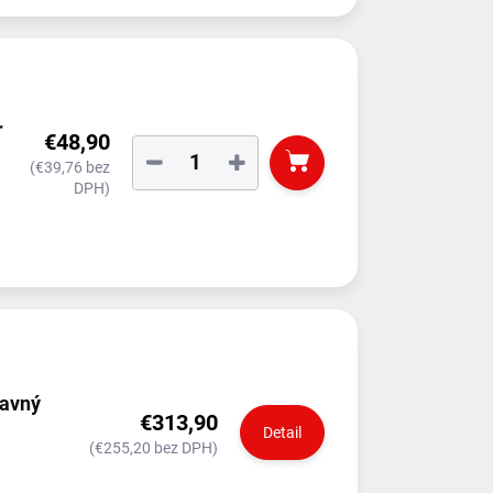
r
€48,90
−
+
(€39,76 bez
DPH)
ravný
€313,90
Detail
(€255,20 bez DPH)