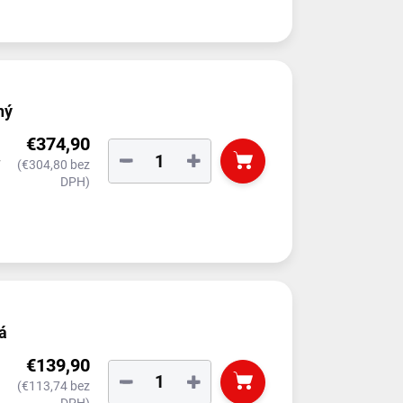
ný
€374,90
−
+
(€304,80 bez
DPH)
á
€139,90
−
+
(€113,74 bez
DPH)