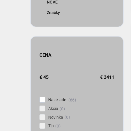
NOVÉ
Značky
CENA
€
45
€
3411
Na sklade
66
Akcia
0
Novinka
0
Tip
0