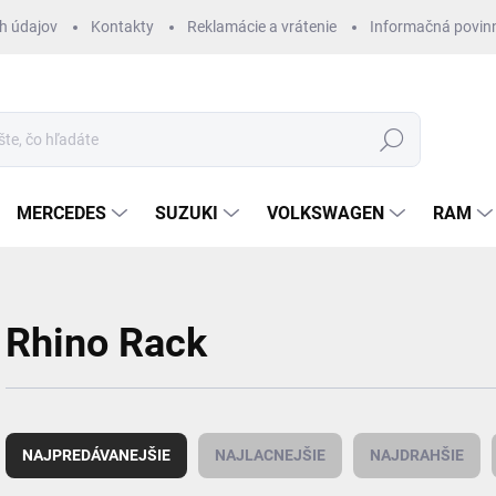
h údajov
Kontakty
Reklamácie a vrátenie
Informačná povin
Hľadať
MERCEDES
SUZUKI
VOLKSWAGEN
RAM
Rhino Rack
R
a
NAJPREDÁVANEJŠIE
NAJLACNEJŠIE
NAJDRAHŠIE
d
e