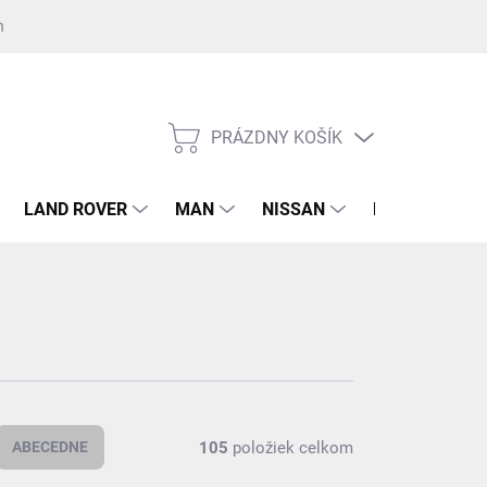
nost GDPR ku kontaktnému formuláru
Súhlas GDPR k registrácii na 
PRÁZDNY KOŠÍK
NÁKUPNÝ
KOŠÍK
LAND ROVER
MAN
NISSAN
RENAULT
105
položiek celkom
ABECEDNE