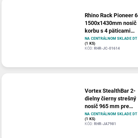
Rhino Rack Pioneer 6
1500x1430mm nosič 
korbu s 4 päticami
Reconn-Deck pre Toy
NA CENTRÁLNOM SKLADE DT
(1 KS)
Hilux Revo 2015-
KÓD:
RHR-JC-01614
Vortex StealthBar 2-
dielny čierny strešný
nosič 965 mm pre
Toyota Land Cruiser
NA CENTRÁLNOM SKLADE DT
(1 KS)
200 Series 2007–202
KÓD:
RHR-JA7981