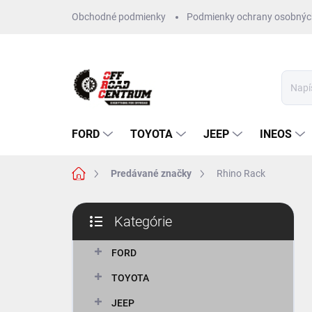
Prejsť
Obchodné podmienky
Podmienky ochrany osobnýc
na
obsah
FORD
TOYOTA
JEEP
INEOS
Domov
Predávané značky
Rhino Rack
B
Kategórie
o
Preskočiť
č
kategórie
n
FORD
ý
TOYOTA
p
a
JEEP