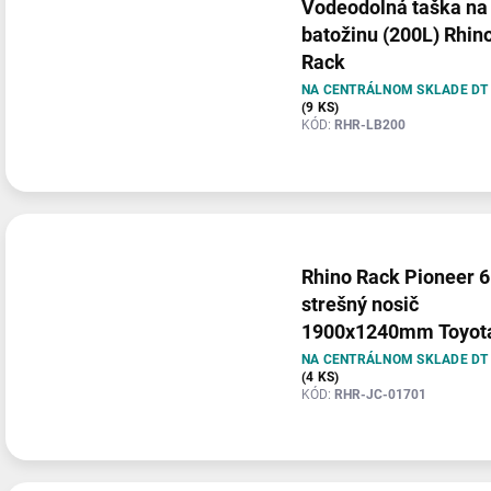
Vodeodolná taška na
batožinu (200L) Rhin
Rack
NA CENTRÁLNOM SKLADE DT
(9 KS)
KÓD:
RHR-LB200
Rhino Rack Pioneer 6
strešný nosič
1900x1240mm Toyot
Land Cruiser KDJ150
NA CENTRÁLNOM SKLADE DT
(4 KS)
GDJ150
KÓD:
RHR-JC-01701