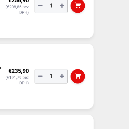
€256,90
−
+
(€208,86 bez
DPH)
o
€235,90
−
+
(€191,79 bez
DPH)