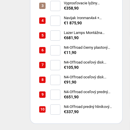
Vyprosťovacie lyžiny
MAXTRAX MKII - rôzne farby
€358,90
Navijak Ironman4x4 +
montážna sada na TOYOTA
€1 875,90
LAND CRUISER 250 2024-
/diesel
Lazer Lamps Montážna
súprava do prednej masky
€681,90
Toyota Land Cruiser 250
(2024+) vrátane 2x ST4
N4-Offroad čierny plastový
uzavretý kryt stredového
€11,90
otvoru pre oceľový disk
rozstup 6x114,3
N4-Offroad oceľový disk
Triangular 7x16 6x114.3 čierny
€105,90
pre Nissan Navara D40 D23
N4‑Offroad oceľový disk
TRIANGLE 7x15 5x139,7 ET‑6
€91,90
– Suzuki Jimny / Samurai
N4‑Offroad oceľový predný
nárazník s prípravou na
€651,90
navijak – Suzuki Jimny 2018+
N4‑Offroad predný hliníkový
kryt motora 8 mm pre Suzuki
€337,90
Jimny 2018+ s N4‑Offroad
nárazníkom