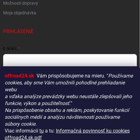
Možnosti dopravy
Moja objednávka
PRIHLÁSENIE
E-MAIL
offroad24.sk
Vám prispôsobujeme na mieru. "
Používame
HESLO
cookies, aby sme Vám umožnili pohodlné prehliadanie
webu
a vďaka analýze prevádzky webu neustále zlepšovali jeho
funkcie, výkon a použiteľnosť.
"
Prihlásiť sa
Na prispôsobenie obsahu a reklám, poskytovanie funkcií
Vitajte! Aby bolo hľadanie tých správnych dielov pre vaše
Nová registrácia
Zabudnuté heslo
sociálnych médií a analýzu návštevnosti používame
vozidlo čo najrýchlejšie a najpresnejšie, máme pre vás
súbory cookie.
malý tip:
Viac informácií
tu
a tu:
Informačná povinnosť ku cookies
Začnite výberom vášho vozidla
– Týmto krokom si
offroad24.sk.pdf
zaistíte, že uvidíte len kompatibilné produkty.