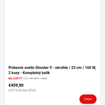
o
i
d
s
u
p
k
r
t
o
o
d
v
u
k
t
o
v
Prídavné svetlo Shooter 9 - okrúhle / 23 cm / 160 W,
2 kusy - Kompletný balík
NA DOPYT
KÓD:
HS15523-12688
€459,90
(€373,90 bez DPH)
Detail