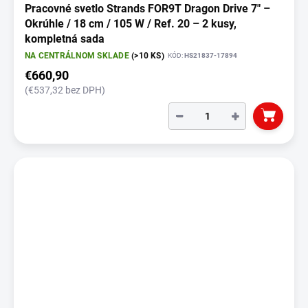
Pracovné svetlo Strands FOR9T Dragon Drive 7" –
Okrúhle / 18 cm / 105 W / Ref. 20 – 2 kusy,
kompletná sada
NA CENTRÁLNOM SKLADE
(>10 KS)
KÓD:
HS21837-17894
€660,90
(€537,32 bez DPH)
−
+