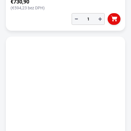
€730,90
(€594,23 bez DPH)
−
+