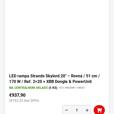
LED rampa Strands Skylord 20" – Rovná / 51 cm /
170 W / Ref. 2×20 + XBB Dongle & PowerUnit
NA CENTRÁLNOM SKLADE
(5 KS)
KÓD:
HS22581-18633
€937,90
(€762,52 bez DPH)
−
+