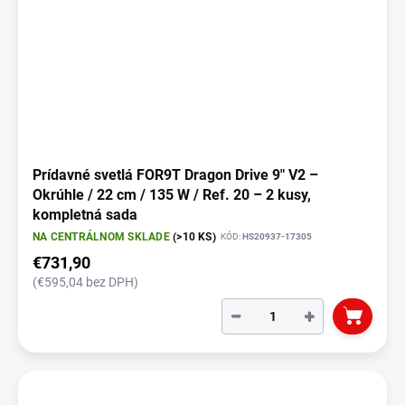
Prídavné svetlá FOR9T Dragon Drive 9" V2 –
Okrúhle / 22 cm / 135 W / Ref. 20 – 2 kusy,
kompletná sada
NA CENTRÁLNOM SKLADE
(>10 KS)
KÓD:
HS20937-17305
€731,90
(€595,04 bez DPH)
−
+