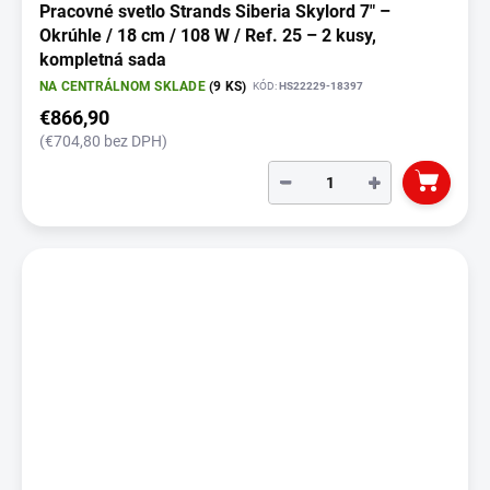
Pracovné svetlo Strands Siberia Skylord 7" –
Okrúhle / 18 cm / 108 W / Ref. 25 – 2 kusy,
kompletná sada
NA CENTRÁLNOM SKLADE
(9 KS)
KÓD:
HS22229-18397
€866,90
(€704,80 bez DPH)
−
+