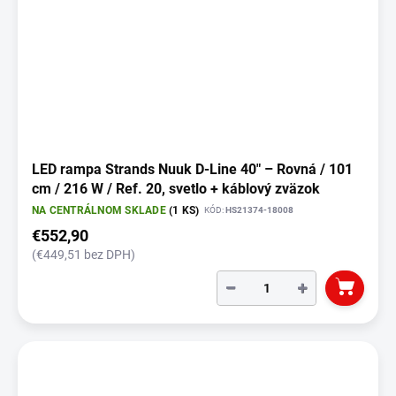
LED rampa Strands Nuuk D-Line 40" – Rovná / 101
cm / 216 W / Ref. 20, svetlo + káblový zväzok
NA CENTRÁLNOM SKLADE
(1 KS)
KÓD:
HS21374-18008
€552,90
(€449,51 bez DPH)
−
+