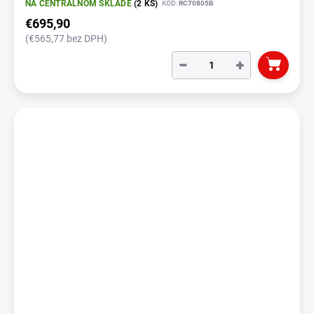
NA CENTRÁLNOM SKLADE
(2 KS)
KÓD:
RC70805B
€695,90
(€565,77 bez DPH)
−
+