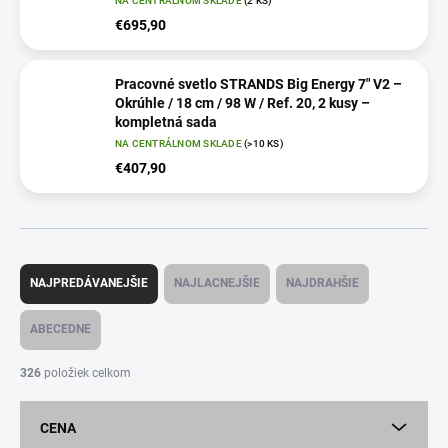
NA CENTRÁLNOM SKLADE
(2 KS)
€695,90
Pracovné svetlo STRANDS Big Energy 7" V2 –
Okrúhle / 18 cm / 98 W / Ref. 20, 2 kusy –
kompletná sada
NA CENTRÁLNOM SKLADE
(>10 KS)
€407,90
R
a
NAJPREDÁVANEJŠIE
NAJLACNEJŠIE
NAJDRAHŠIE
d
e
ABECEDNE
n
i
326
položiek celkom
e
p
CENA
r