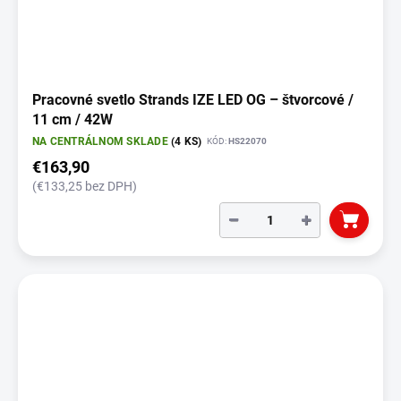
Pracovné svetlo Strands IZE LED OG – štvorcové /
11 cm / 42W
NA CENTRÁLNOM SKLADE
(4 KS)
KÓD:
HS22070
€163,90
(€133,25 bez DPH)
−
+