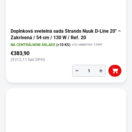
Doplnková svetelná sada Strands Nuuk D-Line 20" –
Zakrivená / 54 cm / 130 W / Ref. 20
NA CENTRÁLNOM SKLADE
(>10 KS)
KÓD:
HSKIT701-17997
€383,90
(€312,11 bez DPH)
−
+