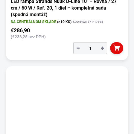
LED rampa Strands Nuuk D-Line 10" – Rovná / 27
cm / 60 W / Ref. 20, 1 diel – kompletná sada
(spodná montáž)
NA CENTRÁLNOM SKLADE
(>10 KS)
KÓD:
HS21371-17998
€286,90
(€233,25 bez DPH)
−
+