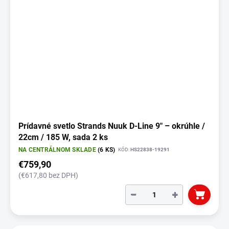
s
p
r
o
d
u
k
t
o
v
Prídavné svetlo Strands Nuuk D-Line 9" – okrúhle /
22cm / 185 W, sada 2 ks
NA CENTRÁLNOM SKLADE
(6 KS)
KÓD:
HS22838-19291
€759,90
(€617,80 bez DPH)
−
+