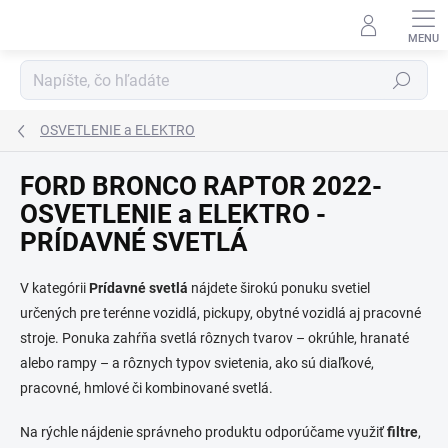
Prejsť
na
obsah
Hľadať
OSVETLENIE a ELEKTRO
FORD BRONCO RAPTOR 2022-
OSVETLENIE a ELEKTRO -
PRÍDAVNÉ SVETLÁ
V kategórii
Prídavné svetlá
nájdete širokú ponuku svetiel
určených pre terénne vozidlá, pickupy, obytné vozidlá aj pracovné
stroje. Ponuka zahŕňa svetlá rôznych tvarov – okrúhle, hranaté
alebo rampy – a rôznych typov svietenia, ako sú diaľkové,
pracovné, hmlové či kombinované svetlá.
Na rýchle nájdenie správneho produktu odporúčame využiť
filtre
,