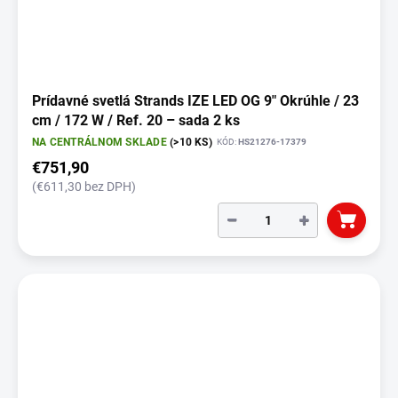
Prídavné svetlá Strands IZE LED OG 9" Okrúhle / 23
cm / 172 W / Ref. 20 – sada 2 ks
NA CENTRÁLNOM SKLADE
(>10 KS)
KÓD:
HS21276-17379
€751,90
(€611,30 bez DPH)
−
+