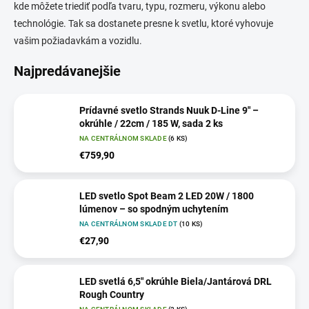
kde môžete triediť podľa tvaru, typu, rozmeru, výkonu alebo
technológie. Tak sa dostanete presne k svetlu, ktoré vyhovuje
vašim požiadavkám a vozidlu.
Najpredávanejšie
Prídavné svetlo Strands Nuuk D-Line 9" –
okrúhle / 22cm / 185 W, sada 2 ks
NA CENTRÁLNOM SKLADE
(6 KS)
€759,90
LED svetlo Spot Beam 2 LED 20W / 1800
lúmenov – so spodným uchytením
NA CENTRÁLNOM SKLADE DT
(10 KS)
€27,90
LED svetlá 6,5" okrúhle Biela/Jantárová DRL
Rough Country