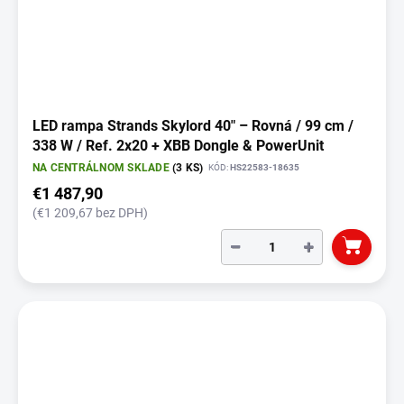
LED rampa Strands Skylord 40" – Rovná / 99 cm /
338 W / Ref. 2x20 + XBB Dongle & PowerUnit
NA CENTRÁLNOM SKLADE
(3 KS)
KÓD:
HS22583-18635
€1 487,90
(€1 209,67 bez DPH)
−
+