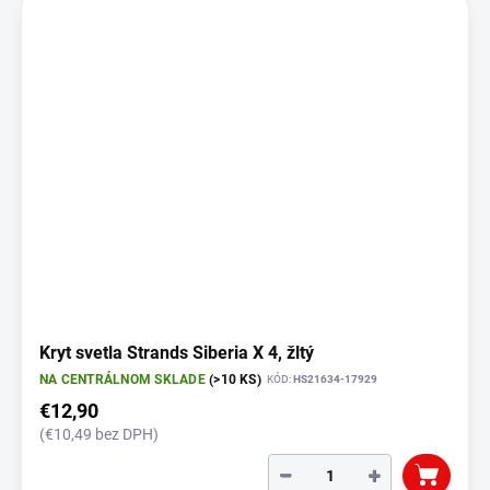
Kryt svetla Strands Siberia X 4, žltý
NA CENTRÁLNOM SKLADE
(>10 KS)
KÓD:
HS21634-17929
€12,90
(€10,49 bez DPH)
−
+