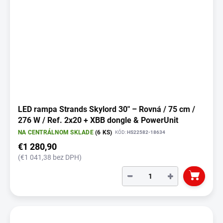
LED rampa Strands Skylord 30" – Rovná / 75 cm /
276 W / Ref. 2x20 + XBB dongle & PowerUnit
NA CENTRÁLNOM SKLADE
(6 KS)
KÓD:
HS22582-18634
€1 280,90
(€1 041,38 bez DPH)
−
+