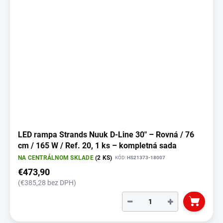
LED rampa Strands Nuuk D-Line 30" – Rovná / 76
cm / 165 W / Ref. 20, 1 ks – kompletná sada
NA CENTRÁLNOM SKLADE
(2 KS)
KÓD:
HS21373-18007
€473,90
(€385,28 bez DPH)
−
+