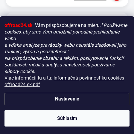
offroad24.sk
Vám prispôsobujeme na mieru. "
Používame
cookies, aby sme Vám umožnili pohodlné prehliadanie
webu
a vďaka analýze prevádzky webu neustále zlepšovali jeho
funkcie, výkon a použiteľnosť.
"
Na prispôsobenie obsahu a reklám, poskytovanie funkcií
Vitajte! Aby bolo hľadanie tých správnych dielov pre vaše
sociálnych médií a analýzu návštevnosti používame
vozidlo čo najrýchlejšie a najpresnejšie, máme pre vás
súbory cookie.
malý tip:
Viac informácií
tu
a tu:
Informačná povinnosť ku cookies
Začnite výberom vášho vozidla
– Týmto krokom si
offroad24.sk.pdf
zaistíte, že uvidíte len kompatibilné produkty.
Až potom sa ponorte do kategórií.
Nastavenie
Náš tajný tip:
V ľavej časti obrazovky nájdete šikovné
filtre. Použite ich! Ušetria vám kopu času a pomôžu nájsť
Prídavné svetlo Strands Nuuk E-Line čierna –
presne to, čo hľadáte, behom sekúnd.
Súhlasím
zakrivená / 54 cm / 90 W / Ref. 40
Šťastné nakupovanie!
NA CENTRÁLNOM SKLADE
(8 KS)
KÓD:
HS21178