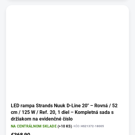
LED rampa Strands Nuuk D-Line 20" – Rovná / 52
cm / 125 W / Ref. 20, 1 diel – Kompletná sada s
držiakom na evidenčné číslo
NA CENTRÁLNOM SKLADE
(>10 KS)
KÓD:
HS21372-18005
€368,90