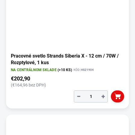
Pracovné svetlo Strands Siberia X - 12 cm / 70W /
Rozptylové, 1 kus
NA CENTRÁLNOM SKLADE
(>10 KS)
KÓD:
HS21904
€202,90
(€164,96 bez DPH)
−
+