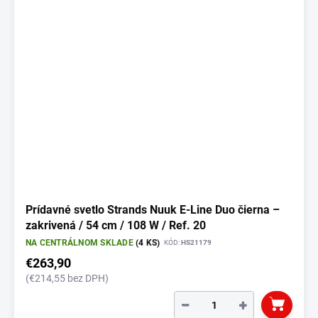
Prídavné svetlo Strands Nuuk E-Line Duo čierna –
zakrivená / 54 cm / 108 W / Ref. 20
NA CENTRÁLNOM SKLADE
(4 KS)
KÓD:
HS21179
€263,90
(€214,55 bez DPH)
−
+