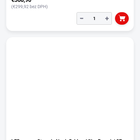
(€299,92 bez DPH)
−
+