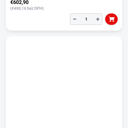
€602,90
(€490,16 bez DPH)
−
+