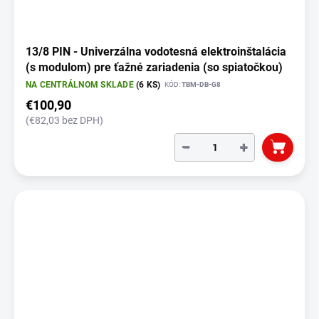
o
v
13/8 PIN - Univerzálna vodotesná elektroinštalácia
(s modulom) pre ťažné zariadenia (so spiatočkou)
NA CENTRÁLNOM SKLADE
(6 KS)
KÓD:
TBM-DB-G8
€100,90
(€82,03 bez DPH)
−
+