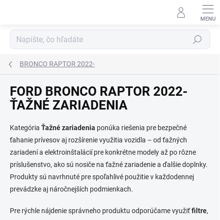
Prejsť
na
obsah
Hľadať
BRONCO RAPTOR 2022-
FORD BRONCO RAPTOR 2022-
ŤAŽNÉ ZARIADENIA
Kategória
Ťažné zariadenia
ponúka riešenia pre bezpečné
ťahanie prívesov aj rozšírenie využitia vozidla – od ťažných
zariadení a elektroinštalácií pre konkrétne modely až po rôzne
príslušenstvo, ako sú nosiče na ťažné zariadenie a ďalšie doplnky.
Produkty sú navrhnuté pre spoľahlivé použitie v každodennej
prevádzke aj náročnejších podmienkach.
Pre rýchle nájdenie správneho produktu odporúčame využiť
filtre
,