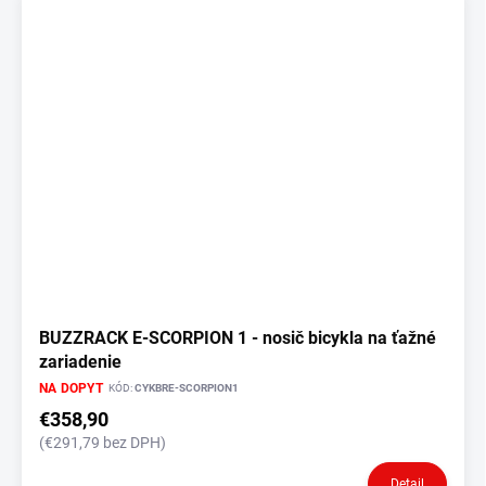
BUZZRACK E-SCORPION 1 - nosič bicykla na ťažné
zariadenie
NA DOPYT
KÓD:
CYKBRE-SCORPION1
€358,90
(€291,79 bez DPH)
Detail