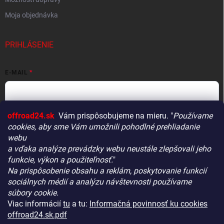
Moja objednávka
PRIHLÁSENIE
E-MAIL
offroad24.sk
Vám prispôsobujeme na mieru. "
Používame
HESLO
cookies, aby sme Vám umožnili pohodlné prehliadanie
webu
a vďaka analýze prevádzky webu neustále zlepšovali jeho
funkcie, výkon a použiteľnosť.
"
Prihlásiť sa
Na prispôsobenie obsahu a reklám, poskytovanie funkcií
Vitajte! Aby bolo hľadanie tých správnych dielov pre vaše
Nová registrácia
Zabudnuté heslo
sociálnych médií a analýzu návštevnosti používame
vozidlo čo najrýchlejšie a najpresnejšie, máme pre vás
súbory cookie.
malý tip:
Viac informácií
tu
a tu:
Informačná povinnosť ku cookies
Začnite výberom vášho vozidla
– Týmto krokom si
offroad24.sk.pdf
zaistíte, že uvidíte len kompatibilné produkty.
KONTAKTY