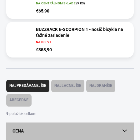
NA CENTRÁLNOM SKLADE
(9 KS)
€65,90
BUZZRACK E-SCORPION 1 - nosič bicykla na
ťažné zariadenie
NA DOPYT
€358,90
R
a
NAJPREDÁVANEJŠIE
NAJLACNEJŠIE
NAJDRAHŠIE
d
e
ABECEDNE
n
i
9
položiek celkom
e
p
CENA
r
o