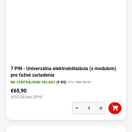
7 PIN - Univerzálna elektroinštalácia (s modulom)
pre ťažné zariadenia
NA CENTRÁLNOM SKLADE
(9 KS)
KÓD:
TBM-2Q-G7
€65,90
(€53,58 bez DPH)
−
+