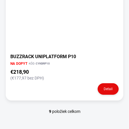
BUZZRACK UNIPLATFORM P10
NA DOPYT
KÓD:
CYKBRP10
€218,90
(€177,97 bez DPH)
Detail
9
položiek celkom
O
v
l