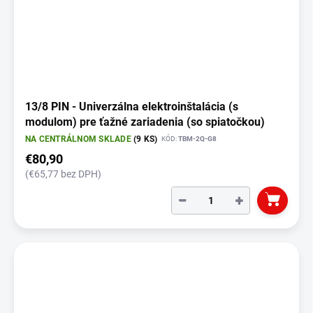
13/8 PIN - Univerzálna elektroinštalácia (s
modulom) pre ťažné zariadenia (so spiatočkou)
NA CENTRÁLNOM SKLADE
(9 KS)
KÓD:
TBM-2Q-G8
€80,90
(€65,77 bez DPH)
−
+