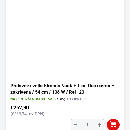
Prídavné svetlo Strands Nuuk E-Line Duo čierna –
zakrivená / 54 cm / 108 W / Ref. 20
NA CENTRÁLNOM SKLADE
(4 KS)
KÓD:
HS21179
€262,90
(€213,74 bez DPH)
−
+