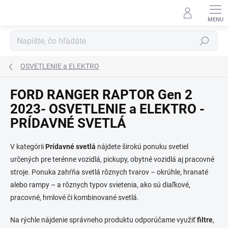
Prejsť
na
obsah
Hľadať
OSVETLENIE a ELEKTRO
FORD RANGER RAPTOR Gen 2
2023- OSVETLENIE a ELEKTRO -
PRÍDAVNÉ SVETLÁ
V kategórii
Prídavné svetlá
nájdete širokú ponuku svetiel
určených pre terénne vozidlá, pickupy, obytné vozidlá aj pracovné
stroje. Ponuka zahŕňa svetlá rôznych tvarov – okrúhle, hranaté
alebo rampy – a rôznych typov svietenia, ako sú diaľkové,
pracovné, hmlové či kombinované svetlá.
Na rýchle nájdenie správneho produktu odporúčame využiť
filtre
,