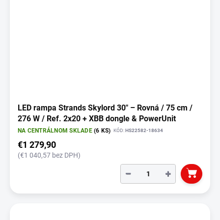
LED rampa Strands Skylord 30" – Rovná / 75 cm /
276 W / Ref. 2x20 + XBB dongle & PowerUnit
NA CENTRÁLNOM SKLADE
(6 KS)
KÓD:
HS22582-18634
€1 279,90
(€1 040,57 bez DPH)
−
+