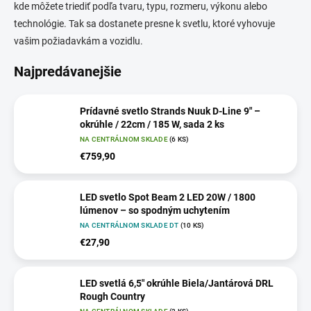
kde môžete triediť podľa tvaru, typu, rozmeru, výkonu alebo
technológie. Tak sa dostanete presne k svetlu, ktoré vyhovuje
vašim požiadavkám a vozidlu.
Najpredávanejšie
Prídavné svetlo Strands Nuuk D-Line 9" –
okrúhle / 22cm / 185 W, sada 2 ks
NA CENTRÁLNOM SKLADE
(6 KS)
€759,90
LED svetlo Spot Beam 2 LED 20W / 1800
lúmenov – so spodným uchytením
NA CENTRÁLNOM SKLADE DT
(10 KS)
€27,90
LED svetlá 6,5" okrúhle Biela/Jantárová DRL
Rough Country