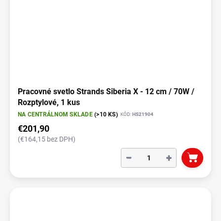
Pracovné svetlo Strands Siberia X - 12 cm / 70W /
Rozptylové, 1 kus
NA CENTRÁLNOM SKLADE
(>10 KS)
KÓD:
HS21904
€201,90
(€164,15 bez DPH)
−
+