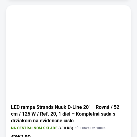
LED rampa Strands Nuuk D-Line 20" – Rovná / 52
cm / 125 W / Ref. 20, 1 diel – Kompletná sada s
držiakom na evidenčné číslo
NA CENTRÁLNOM SKLADE
(>10 KS)
KÓD:
HS21372-18005
€367,90