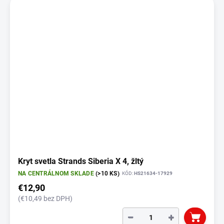
Kryt svetla Strands Siberia X 4, žltý
NA CENTRÁLNOM SKLADE
(>10 KS)
KÓD:
HS21634-17929
€12,90
(€10,49 bez DPH)
−
+