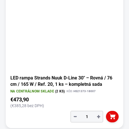
LED rampa Strands Nuuk D-Line 30" – Rovná / 76
cm / 165 W / Ref. 20, 1 ks – kompletná sada
NA CENTRÁLNOM SKLADE
(2 KS)
KÓD:
HS21373-18007
€473,90
(€385,28 bez DPH)
−
+