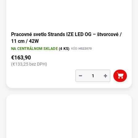
Pracovné svetlo Strands IZE LED OG – štvorcové /
11 cm / 42W
NA CENTRÁLNOM SKLADE
(4 KS)
KÓD:
HS22070
€163,90
(€133,25 bez DPH)
−
+