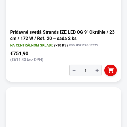
Prídavné svetlá Strands IZE LED OG 9" Okrúhle / 23
cm / 172 W / Ref. 20 – sada 2 ks
NA CENTRÁLNOM SKLADE
(>10 KS)
KÓD:
HS21276-17379
€751,90
(€611,30 bez DPH)
−
+