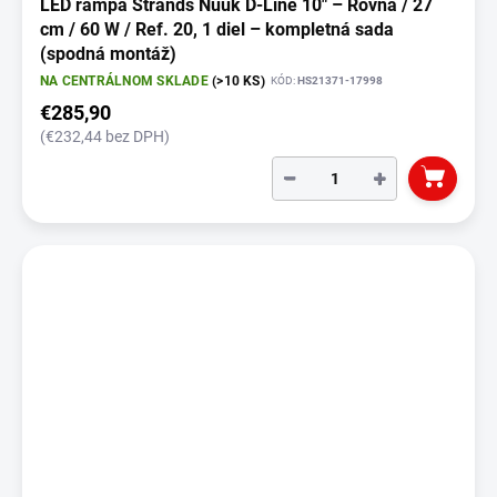
LED rampa Strands Nuuk D-Line 10" – Rovná / 27
cm / 60 W / Ref. 20, 1 diel – kompletná sada
(spodná montáž)
NA CENTRÁLNOM SKLADE
(>10 KS)
KÓD:
HS21371-17998
€285,90
(€232,44 bez DPH)
−
+