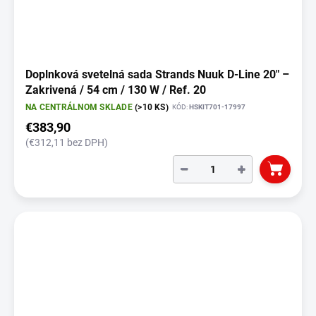
Doplnková svetelná sada Strands Nuuk D-Line 20" –
Zakrivená / 54 cm / 130 W / Ref. 20
NA CENTRÁLNOM SKLADE
(>10 KS)
KÓD:
HSKIT701-17997
€383,90
(€312,11 bez DPH)
−
+