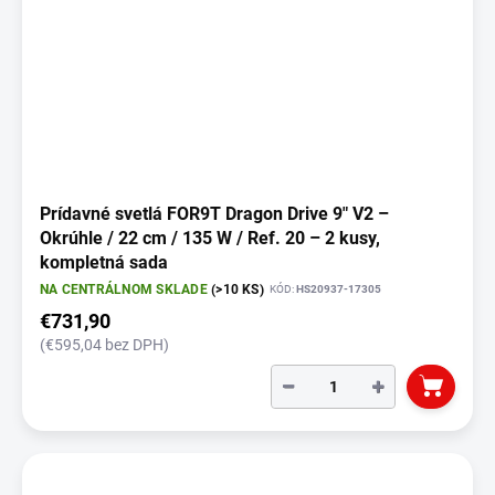
Prídavné svetlá FOR9T Dragon Drive 9" V2 –
Okrúhle / 22 cm / 135 W / Ref. 20 – 2 kusy,
kompletná sada
NA CENTRÁLNOM SKLADE
(>10 KS)
KÓD:
HS20937-17305
€731,90
(€595,04 bez DPH)
−
+