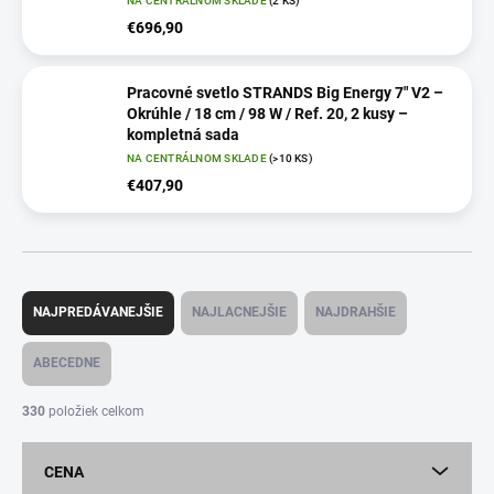
NA CENTRÁLNOM SKLADE
(2 KS)
€696,90
Pracovné svetlo STRANDS Big Energy 7" V2 –
Okrúhle / 18 cm / 98 W / Ref. 20, 2 kusy –
kompletná sada
NA CENTRÁLNOM SKLADE
(>10 KS)
€407,90
R
a
NAJPREDÁVANEJŠIE
NAJLACNEJŠIE
NAJDRAHŠIE
d
e
ABECEDNE
n
i
330
položiek celkom
e
p
CENA
r