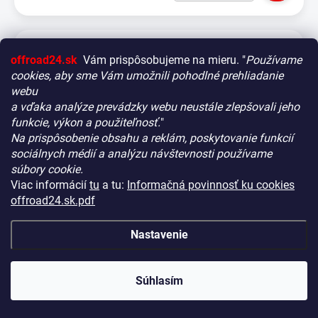
offroad24.sk
Vám prispôsobujeme na mieru. "
Používame
cookies, aby sme Vám umožnili pohodlné prehliadanie
webu
a vďaka analýze prevádzky webu neustále zlepšovali jeho
funkcie, výkon a použiteľnosť.
"
Na prispôsobenie obsahu a reklám, poskytovanie funkcií
Vitajte! Aby bolo hľadanie tých správnych dielov pre vaše
sociálnych médií a analýzu návštevnosti používame
vozidlo čo najrýchlejšie a najpresnejšie, máme pre vás
súbory cookie.
malý tip:
Viac informácií
tu
a tu:
Informačná povinnosť ku cookies
Začnite výberom vášho vozidla
– Týmto krokom si
offroad24.sk.pdf
zaistíte, že uvidíte len kompatibilné produkty.
Až potom sa ponorte do kategórií.
Nastavenie
Náš tajný tip:
V ľavej časti obrazovky nájdete šikovné
filtre. Použite ich! Ušetria vám kopu času a pomôžu nájsť
Prídavné svetlo Strands Nuuk E-Line čierna –
presne to, čo hľadáte, behom sekúnd.
Súhlasím
zakrivená / 54 cm / 90 W / Ref. 40
Šťastné nakupovanie!
NA CENTRÁLNOM SKLADE
(8 KS)
KÓD:
HS21178