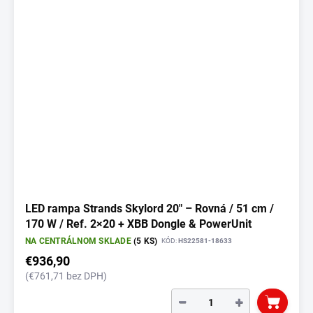
LED rampa Strands Skylord 20" – Rovná / 51 cm /
170 W / Ref. 2×20 + XBB Dongle & PowerUnit
NA CENTRÁLNOM SKLADE
(5 KS)
KÓD:
HS22581-18633
€936,90
(€761,71 bez DPH)
−
+