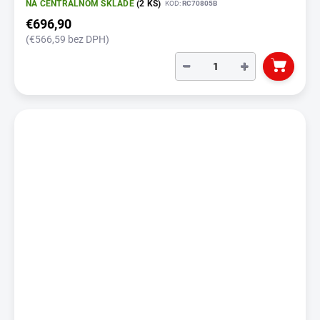
NA CENTRÁLNOM SKLADE
(2 KS)
KÓD:
RC70805B
€696,90
(€566,59 bez DPH)
−
+