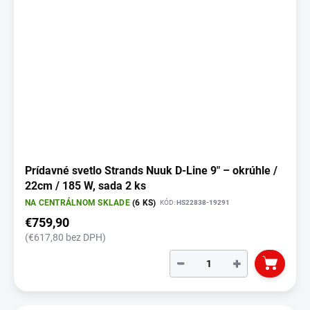
s
p
r
o
d
u
k
t
o
v
Prídavné svetlo Strands Nuuk D-Line 9" – okrúhle /
22cm / 185 W, sada 2 ks
NA CENTRÁLNOM SKLADE
(6 KS)
KÓD:
HS22838-19291
€759,90
(€617,80 bez DPH)
−
+