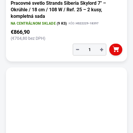
Pracovné svetlo Strands Siberia Skylord 7" –
Okrúhle / 18 cm / 108 W / Ref. 25 – 2 kusy,
kompletná sada
NA CENTRÁLNOM SKLADE
(9 KS)
KÓD:
HS22229-18397
€866,90
(€704,80 bez DPH)
−
+