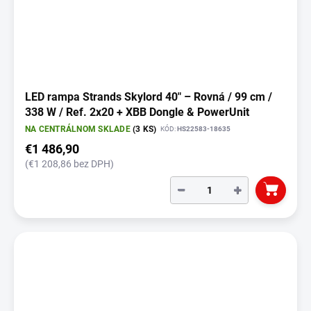
LED rampa Strands Skylord 40" – Rovná / 99 cm /
338 W / Ref. 2x20 + XBB Dongle & PowerUnit
NA CENTRÁLNOM SKLADE
(3 KS)
KÓD:
HS22583-18635
€1 486,90
(€1 208,86 bez DPH)
−
+