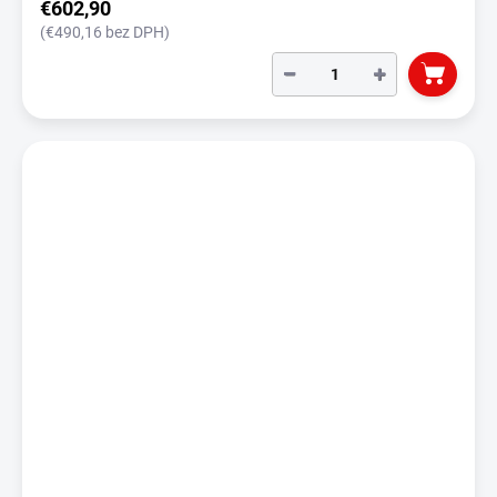
€602,90
(€490,16 bez DPH)
−
+