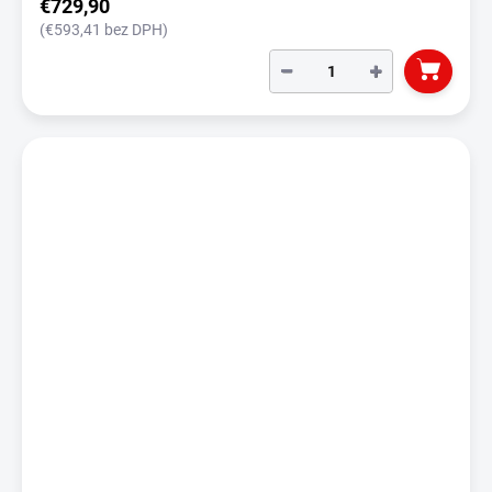
€729,90
(€593,41 bez DPH)
−
+