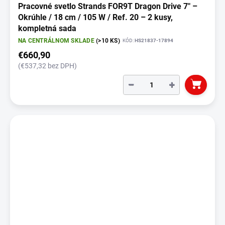
Pracovné svetlo Strands FOR9T Dragon Drive 7" –
Okrúhle / 18 cm / 105 W / Ref. 20 – 2 kusy,
kompletná sada
NA CENTRÁLNOM SKLADE
(>10 KS)
KÓD:
HS21837-17894
€660,90
(€537,32 bez DPH)
−
+