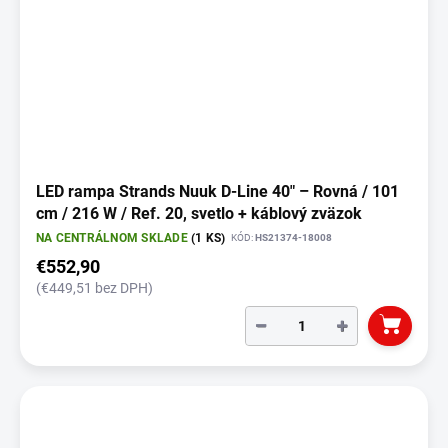
LED rampa Strands Nuuk D-Line 40" – Rovná / 101
cm / 216 W / Ref. 20, svetlo + káblový zväzok
NA CENTRÁLNOM SKLADE
(1 KS)
KÓD:
HS21374-18008
€552,90
(€449,51 bez DPH)
−
+