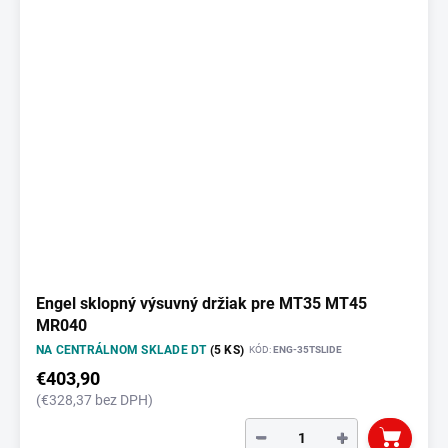
Engel sklopný výsuvný držiak pre MT35 MT45
MR040
NA CENTRÁLNOM SKLADE DT
(5 KS)
KÓD:
ENG-35TSLIDE
€403,90
(€328,37 bez DPH)
−
+