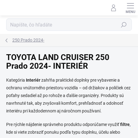
Prejsť
na
obsah
Hľadať
250 Prado 2024-
TOYOTA LAND CRUISER 250
Prado 2024- INTERIÉR
Kategória
Interiér
zahŕňa praktické doplnky pre vybavenie a
ochranu vnútorného priestoru vozidla – od držiakov a poličiek cez
poťahy sedadiel až po rohože a ďalšie organizéry. Produkty sú
navrhnuté tak, aby zvyšovali komfort, prehľadnosť a odolnosť
interiéru pri každodennom aj náročnom používaní.
Pre rýchle nájdenie správneho produktu odporúčame využiť
filtre
,
kde si viete zobraziť ponuku podľa typu doplnku, účelu alebo