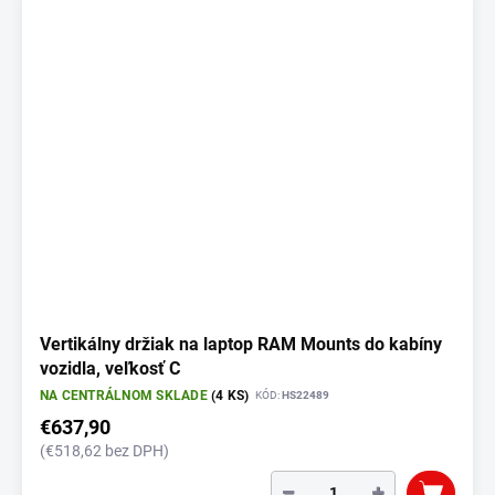
Vertikálny držiak na laptop RAM Mounts do kabíny
vozidla, veľkosť C
NA CENTRÁLNOM SKLADE
(4 KS)
KÓD:
HS22489
€637,90
(€518,62 bez DPH)
−
+