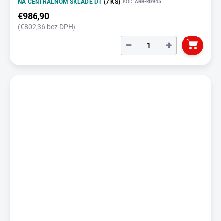
NA CENTRÁLNOM SKLADE DT
(7 KS)
KÓD:
ARB-RD945
€986,90
(€802,36 bez DPH)
−
+