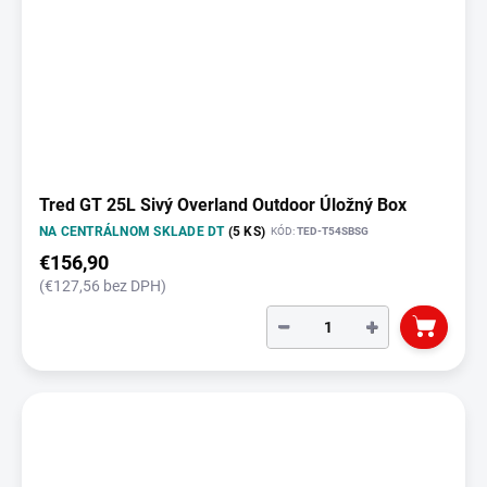
Tred GT 25L Sivý Overland Outdoor Úložný Box
NA CENTRÁLNOM SKLADE DT
(5 KS)
KÓD:
TED-T54SBSG
€156,90
(€127,56 bez DPH)
−
+