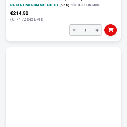
NA CENTRÁLNOM SKLADE DT
(5 KS)
KÓD:
TED-T54SBMDSB
€214,90
(€174,72 bez DPH)
−
+