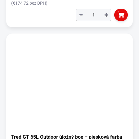
(€174,72 bez DPH)
−
+
Tred GT 65L Outdoor úložný box – piesková farba