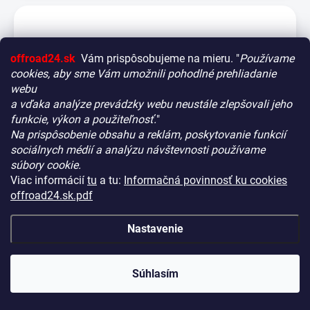
offroad24.sk
Vám prispôsobujeme na mieru. "
Používame
cookies, aby sme Vám umožnili pohodlné prehliadanie
webu
a vďaka analýze prevádzky webu neustále zlepšovali jeho
funkcie, výkon a použiteľnosť.
"
Na prispôsobenie obsahu a reklám, poskytovanie funkcií
Vitajte! Aby bolo hľadanie tých správnych dielov pre vaše
sociálnych médií a analýzu návštevnosti používame
vozidlo čo najrýchlejšie a najpresnejšie, máme pre vás
súbory cookie.
malý tip:
Viac informácií
tu
a tu:
Informačná povinnosť ku cookies
Začnite výberom vášho vozidla
– Týmto krokom si
offroad24.sk.pdf
zaistíte, že uvidíte len kompatibilné produkty.
Až potom sa ponorte do kategórií.
Nastavenie
Montáž RAM Mounts Torque Rail Base (Torque
Náš tajný tip:
V ľavej časti obrazovky nájdete šikovné
Rail), veľkosť B, Large
filtre. Použite ich! Ušetria vám kopu času a pomôžu nájsť
presne to, čo hľadáte, behom sekúnd.
NA CENTRÁLNOM SKLADE
(10 KS)
KÓD:
HS20419-16810
Súhlasím
Šťastné nakupovanie!
€50,90
(€41,38 bez DPH)