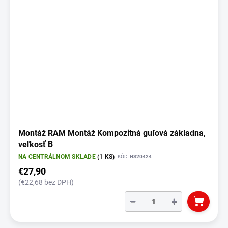
Montáž RAM Montáž Kompozitná guľová základna,
veľkosť B
NA CENTRÁLNOM SKLADE
(1 KS)
KÓD:
HS20424
€27,90
(€22,68 bez DPH)
−
+