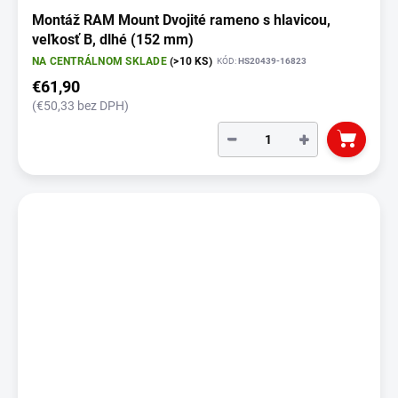
Montáž RAM Mount Dvojité rameno s hlavicou,
veľkosť B, dlhé (152 mm)
NA CENTRÁLNOM SKLADE
(>10 KS)
KÓD:
HS20439-16823
€61,90
(€50,33 bez DPH)
−
+