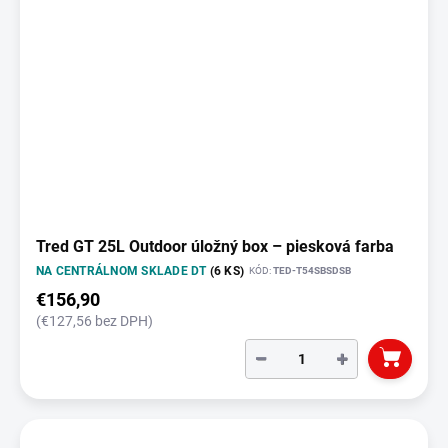
Tred GT 25L Outdoor úložný box – piesková farba
NA CENTRÁLNOM SKLADE DT
(6 KS)
KÓD:
TED-T54SBSDSB
€156,90
(€127,56 bez DPH)
−
+