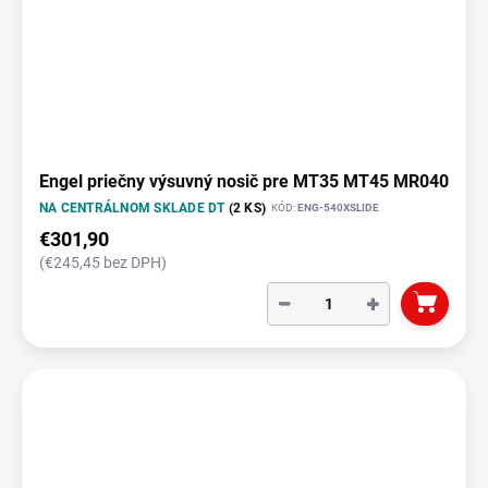
Engel priečny výsuvný nosič pre MT35 MT45 MR040
NA CENTRÁLNOM SKLADE DT
(2 KS)
KÓD:
ENG-540XSLIDE
€301,90
(€245,45 bez DPH)
−
+