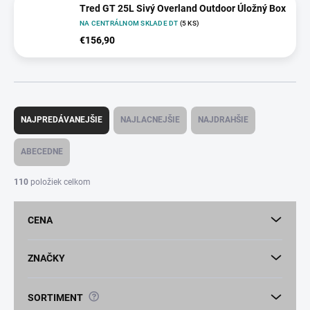
Tred GT 25L Sivý Overland Outdoor Úložný Box
NA CENTRÁLNOM SKLADE DT
(5 KS)
€156,90
R
a
NAJPREDÁVANEJŠIE
NAJLACNEJŠIE
NAJDRAHŠIE
d
e
ABECEDNE
n
i
110
položiek celkom
e
p
CENA
r
o
d
ZNAČKY
u
k
?
SORTIMENT
t