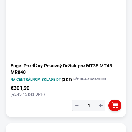
Engel Pozdĺžny Posuvný Držiak pre MT35 MT45
MR040
NA CENTRÁLNOM SKLADE DT
(2 KS)
KÓD:
ENG-530540SLIDE
€301,90
(€245,45 bez DPH)
−
+