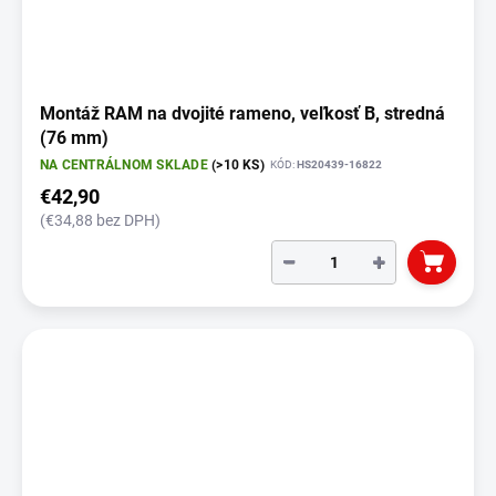
Montáž RAM na dvojité rameno, veľkosť B, stredná
(76 mm)
NA CENTRÁLNOM SKLADE
(>10 KS)
KÓD:
HS20439-16822
€42,90
(€34,88 bez DPH)
−
+