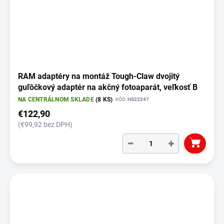
RAM adaptéry na montáž Tough-Claw dvojitý
guľôčkový adaptér na akčný fotoaparát, veľkosť B
NA CENTRÁLNOM SKLADE
(8 KS)
KÓD:
HS22247
€122,90
(€99,92 bez DPH)
−
+