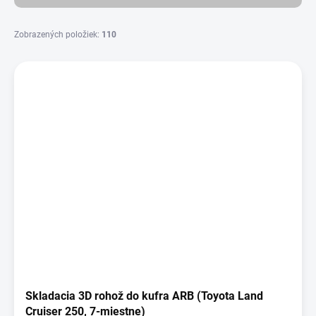
o
v
Zobrazených položiek:
110
V
ý
p
i
s
p
r
o
d
u
k
t
o
v
Skladacia 3D rohož do kufra ARB (Toyota Land
Cruiser 250, 7-miestne)