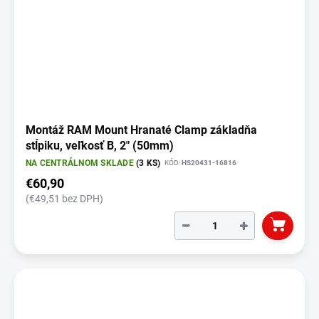
Montáž RAM Mount Hranaté Clamp základňa
stĺpiku, veľkosť B, 2" (50mm)
NA CENTRÁLNOM SKLADE
(3 KS)
KÓD:
HS20431-16816
€60,90
(€49,51 bez DPH)
−
+