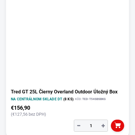
Tred GT 25L Čierny Overland Outdoor Úložný Box
NA CENTRÁLNOM SKLADE DT
(8 KS)
KÓD:
TED-T54SBSBKG
€156,90
(€127,56 bez DPH)
−
+