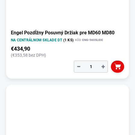
Engel Pozdĺžny Posuvný Držiak pre MD60 MD80
NA CENTRÁLNOM SKLADE DT
(1 KS)
KÓD:
ENG-560SLIDE
€434,90
(€353,58 bez DPH)
−
+