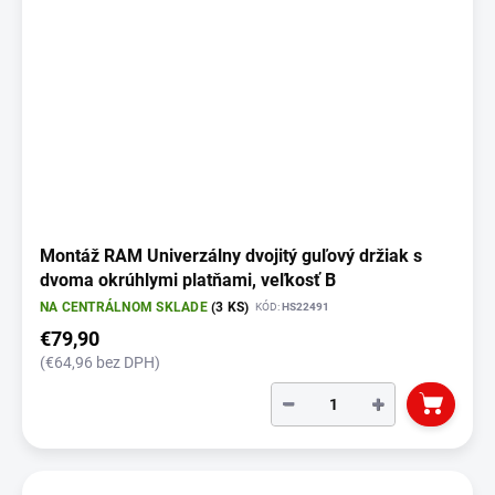
Montáž RAM Univerzálny dvojitý guľový držiak s
dvoma okrúhlymi platňami, veľkosť B
NA CENTRÁLNOM SKLADE
(3 KS)
KÓD:
HS22491
€79,90
(€64,96 bez DPH)
−
+