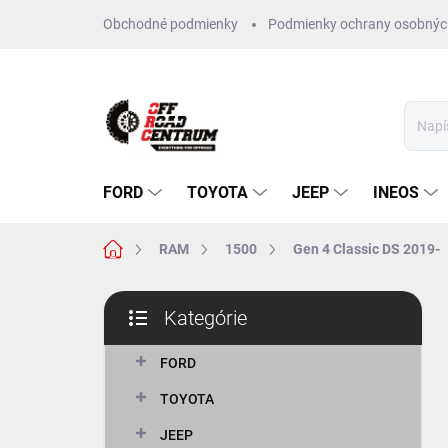
Prejsť
Obchodné podmienky
Podmienky ochrany osobnýc
na
obsah
FORD
TOYOTA
JEEP
INEOS
Domov
RAM
1500
Gen 4 Classic DS 2019-
B
Kategórie
o
Preskočiť
č
kategórie
n
FORD
ý
TOYOTA
p
a
JEEP