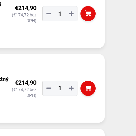
á
€214,90
−
+
(€174,72 bez
DPH)
ožný
€214,90
−
+
(€174,72 bez
DPH)