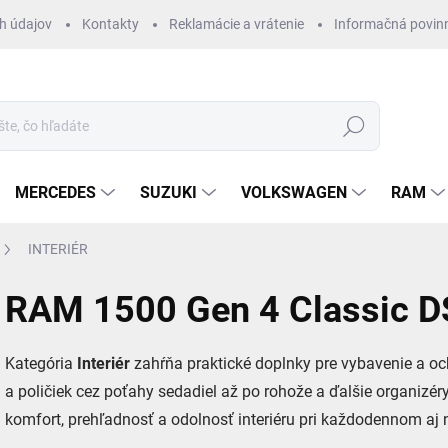
h údajov
Kontakty
Reklamácie a vrátenie
Informačná povin
Hľadať
MERCEDES
SUZUKI
VOLKSWAGEN
RAM
INTERIÉR
RAM 1500 Gen 4 Classic D
Kategória
Interiér
zahŕňa praktické doplnky pre vybavenie a oc
a poličiek cez poťahy sedadiel až po rohože a ďalšie organizér
komfort, prehľadnosť a odolnosť interiéru pri každodennom aj