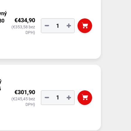
vný
€434,90
80
−
+
(€353,58 bez
DPH)
ý
5
€301,90
−
+
(€245,45 bez
DPH)