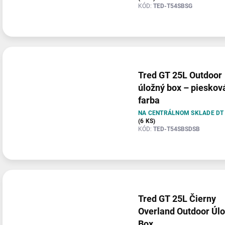
KÓD:
TED-T54SBSG
Tred GT 25L Outdoor
úložný box – pieskov
farba
NA CENTRÁLNOM SKLADE DT
(6 KS)
KÓD:
TED-T54SBSDSB
Tred GT 25L Čierny
Overland Outdoor Úl
Box