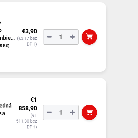
e
o
€3,90
−
+
mbient
(€3,17 bez
DPH)
10 KS)
€1
redná
858,90
−
+
KS)
(€1
511,30 bez
DPH)