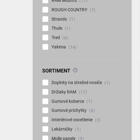
RAM Mounts
17
ROUGH COUNTRY
7
Strands
1
Thule
1
Tred
6
Yakima
14
?
SORTIMENT
Doplnky na strešné nosiče
1
Držiaky RAM
17
Gumové koberce
1
Gumové príchytky
6
Interiérové osvetlenie
3
Lekárničky
1
Molle panely
5