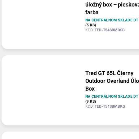
úložný box – pieskov
farba
NA CENTRÁLNOM SKLADE DT
(5 KS)
KÓD:
TED-T54SBMDSB
Tred GT 65L Čierny
Outdoor Overland Úl
Box
NA CENTRÁLNOM SKLADE DT
(9 KS)
KÓD:
TED-T54SBMBKG