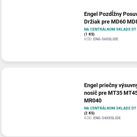
Engel Pozdĺžny Posu
Držiak pre MD60 MD
NA CENTRÁLNOM SKLADE DT
(1 KS)
KÓD:
ENG-560SLIDE
Engel priečny výsuvn
nosič pre MT35 MT4
MR040
NA CENTRÁLNOM SKLADE DT
(2 KS)
KÓD:
ENG-540XSLIDE