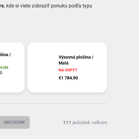
tre
, kde si viete zobraziť ponuku podľa typu
šina /
Výsuvná plošina /
Malá
LNOM
NA DOPYT
S)
€1 784,90
111
položiek celkom
ABECEDNE