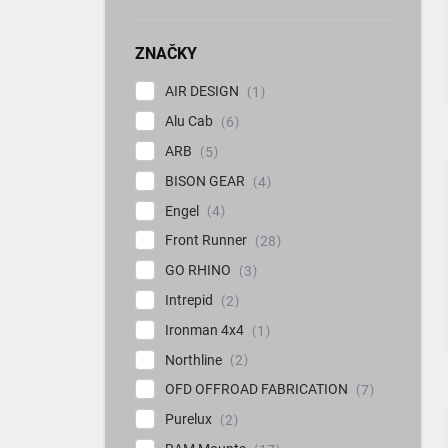
ZNAČKY
AIR DESIGN
1
Alu Cab
6
ARB
5
BISON GEAR
4
Engel
4
Front Runner
28
GO RHINO
3
Intrepid
2
Ironman 4x4
1
Northline
2
OFD OFFROAD FABRICATION
7
Purelux
2