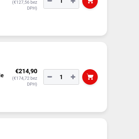
−
+
(€127,56 bez
DPH)
€214,90
ie
−
+
(€174,72 bez
DPH)