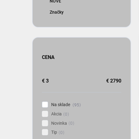
NOVÉ
Značky
CENA
€
3
€
2790
Na sklade
95
Akcia
0
Novinka
0
Tip
0