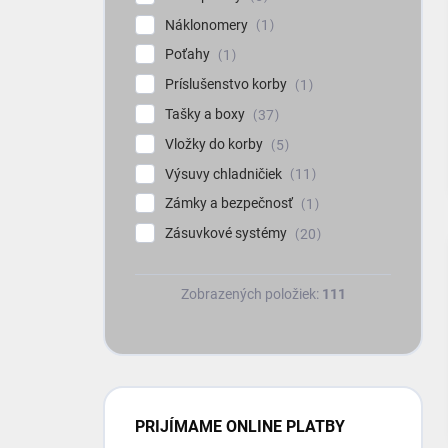
Náklonomery
1
Poťahy
1
Príslušenstvo korby
1
Tašky a boxy
37
Vložky do korby
5
Výsuvy chladničiek
11
Zámky a bezpečnosť
1
Zásuvkové systémy
20
Zobrazených položiek:
111
PRIJÍMAME ONLINE PLATBY