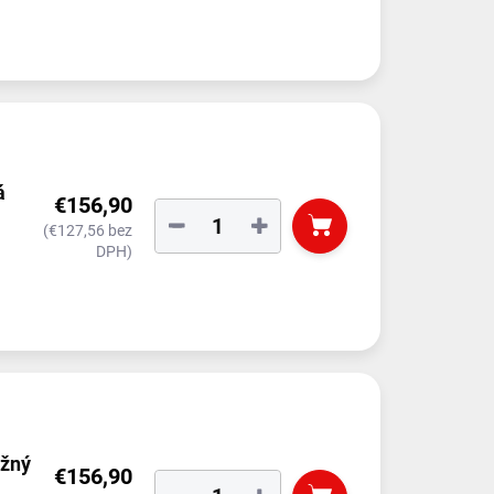
á
€156,90
−
+
(€127,56 bez
DPH)
ožný
€156,90