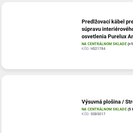
n
V
i
ý
e
p
p
i
Predlžovací kábel pr
r
s
súpravu interiérovéh
o
p
osvetlenia Purelux A
d
r
Light Kit, 100 cm
NA CENTRÁLNOM SKLADE
(>
u
o
KÓD:
HS21784
k
d
t
u
o
k
v
t
o
v
Výsuvná plošina / St
NA CENTRÁLNOM SKLADE
(5 
KÓD:
SSBS017