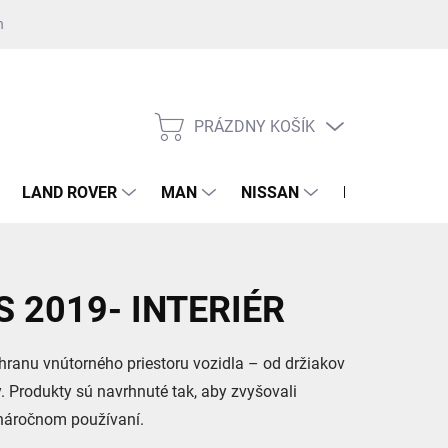
nost GDPR ku kontaktnému formuláru
Súhlas GDPR k registrácii na 
PRÁZDNY KOŠÍK
NÁKUPNÝ
KOŠÍK
LAND ROVER
MAN
NISSAN
RENAULT
S 2019- INTERIÉR
hranu vnútorného priestoru vozidla – od držiakov
y. Produkty sú navrhnuté tak, aby zvyšovali
 náročnom používaní.