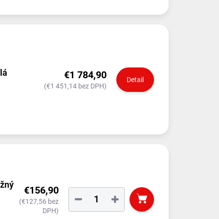
lá
€1 784,90
Detail
(€1 451,14 bez DPH)
ožný
€156,90
−
+
(€127,56 bez
DPH)