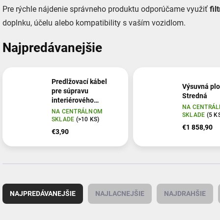
Pre rýchle nájdenie správneho produktu odporúčame využiť
fil
doplnku, účelu alebo kompatibility s vaším vozidlom.
Najpredávanejšie
Predlžovací kábel
Výsuvná plo
pre súpravu
Stredná
interiérového
NA CENTRÁ
osvetlenia Purelux
NA CENTRÁLNOM
SKLADE
(5 K
Ambient Light Kit,
SKLADE
(>10 KS)
€1 858,90
100 cm
€3,90
R
a
NAJPREDÁVANEJŠIE
NAJLACNEJŠIE
NAJDRAHŠIE
d
e