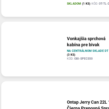
SKLADOM
(1 KS)
KÓD:
OT-TL-
Vonkajšia sprchová
kabína pre bivak
NA CENTRÁLNOM SKLADE DT
(3 KS)
KÓD:
OBI-SPECS50
Ontap Jerry Can 22L
Čierna Prenosná Spr