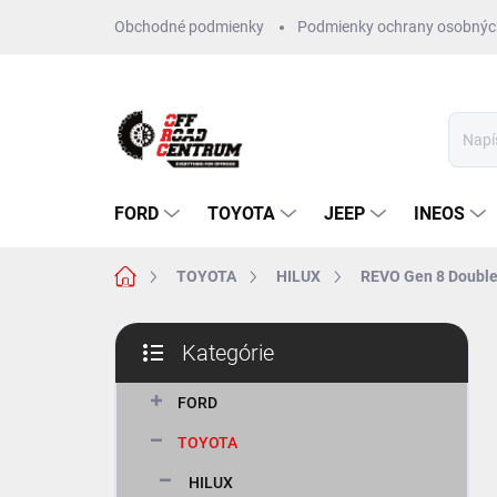
Prejsť
Obchodné podmienky
Podmienky ochrany osobnýc
na
obsah
FORD
TOYOTA
JEEP
INEOS
Domov
TOYOTA
HILUX
REVO Gen 8 Double
B
Kategórie
o
Preskočiť
č
kategórie
n
FORD
ý
TOYOTA
p
a
HILUX