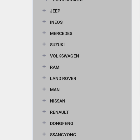
JEEP
INEOS
MERCEDES
SUZUKI
VOLKSWAGEN
RAM
LAND ROVER
MAN
NISSAN
RENAULT
DONGFENG
SSANGYONG