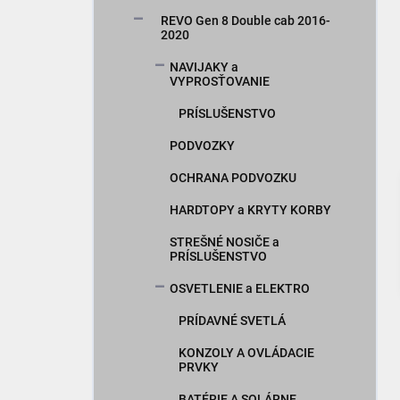
n
REVO Gen 8 Double cab 2016-
e
2020
l
NAVIJAKY a
VYPROSŤOVANIE
PRÍSLUŠENSTVO
PODVOZKY
OCHRANA PODVOZKU
HARDTOPY a KRYTY KORBY
STREŠNÉ NOSIČE a
PRÍSLUŠENSTVO
OSVETLENIE a ELEKTRO
PRÍDAVNÉ SVETLÁ
KONZOLY A OVLÁDACIE
PRVKY
BATÉRIE A SOLÁRNE