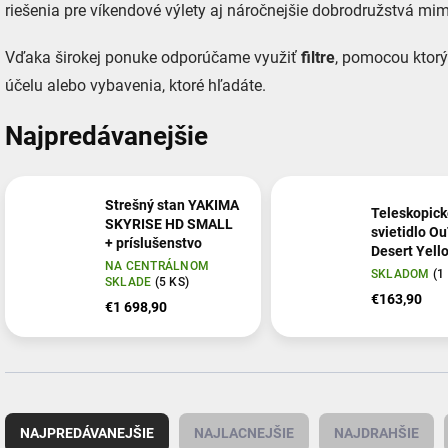
riešenia pre víkendové výlety aj náročnejšie dobrodružstvá mimo
Vďaka širokej ponuke odporúčame využiť
filtre
, pomocou ktorý
účelu alebo vybavenia, ktoré hľadáte.
Najpredávanejšie
Strešný stan YAKIMA
Teleskopick
SKYRISE HD SMALL
svietidlo O
+ príslušenstvo
Desert Yell
NA CENTRÁLNOM
SKLADOM
(1
SKLADE
(5 KS)
€163,90
€1 698,90
R
a
NAJPREDÁVANEJŠIE
NAJLACNEJŠIE
NAJDRAHŠIE
d