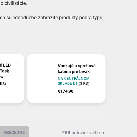
 civilizácie.
ch si jednoducho zobrazíte produkty podľa typu,
é LED
Vonkajšia sprchová
uTask –
kabína pre bivak
ow
NA CENTRÁLNOM
SKLADE DT
(3 KS)
 KS)
€174,90
288
položiek celkom
ABECEDNE