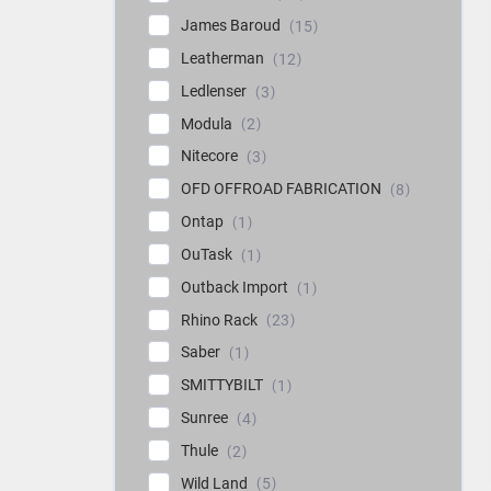
James Baroud
15
Leatherman
12
Ledlenser
3
Modula
2
Nitecore
3
OFD OFFROAD FABRICATION
8
Ontap
1
OuTask
1
Outback Import
1
Rhino Rack
23
Saber
1
SMITTYBILT
1
Sunree
4
Thule
2
Wild Land
5