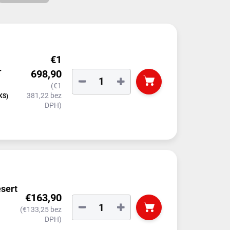
€1
+
698,90
−
+
(€1
381,22 bez
KS)
DPH)
esert
€163,90
−
+
(€133,25 bez
DPH)