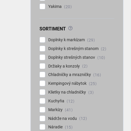
Yakima
20
?
SORTIMENT
Doplnky k markízam
29
Doplnky k strešným stanom
2
Doplnky strešných stanov
10
Držiaky a konzoly
2
Chladničky a mrazničky
16
Kempingový nábytok
25
Klietky na chladničky
3
Kuchyňa
12
Markízy
41
Nádrže na vodu
12
Náradie
15