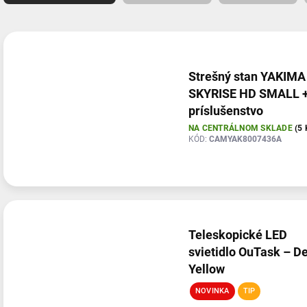
e
n
V
i
ý
e
p
p
i
Strešný stan YAKIMA
r
s
SKYRISE HD SMALL 
o
p
príslušenstvo
d
r
NA CENTRÁLNOM SKLADE
(5 
u
o
KÓD:
CAMYAK8007436A
k
d
t
u
o
k
v
t
o
v
Teleskopické LED
svietidlo OuTask – D
Yellow
NOVINKA
TIP