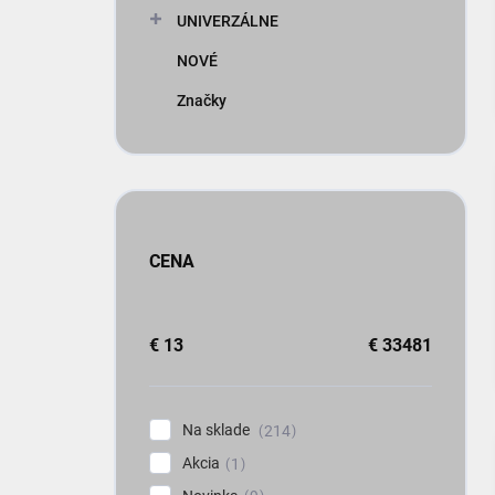
UNIVERZÁLNE
NOVÉ
Značky
CENA
€
13
€
33481
Na sklade
214
Akcia
1