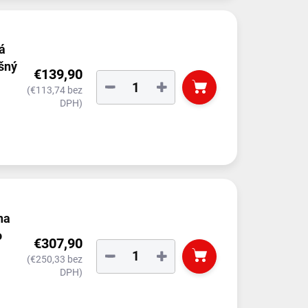
á
ešný
€139,90
−
+
(€113,74 bez
DPH)
na
o
€307,90
−
+
(€250,33 bez
DPH)