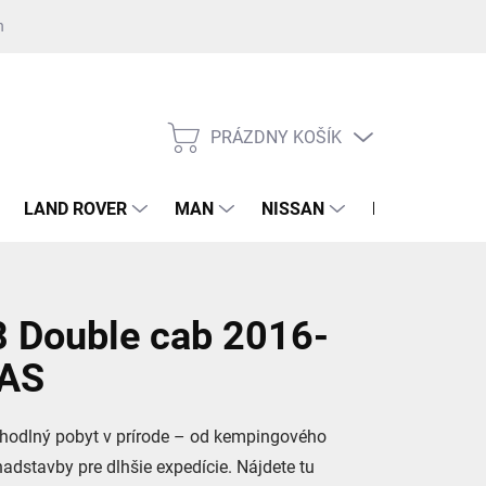
nost GDPR ku kontaktnému formuláru
Súhlas GDPR k registrácii na 
PRÁZDNY KOŠÍK
NÁKUPNÝ
KOŠÍK
LAND ROVER
MAN
NISSAN
RENAULT
 Double cab 2016-
ČAS
hodlný pobyt v prírode – od kempingového
dstavby pre dlhšie expedície. Nájdete tu