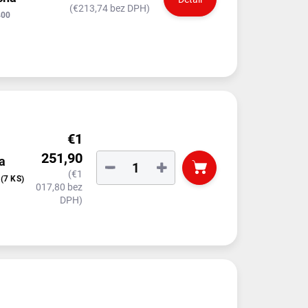
(€213,74 bez DPH)
400
€1
251,90
a
−
+
(€1
T
(7 KS)
017,80 bez
DPH)