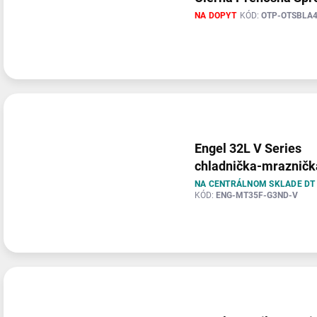
NA DOPYT
KÓD:
OTP-OTSBLA
Engel 32L V Series
chladnička-mrazničk
NA CENTRÁLNOM SKLADE D
KÓD:
ENG-MT35F-G3ND-V