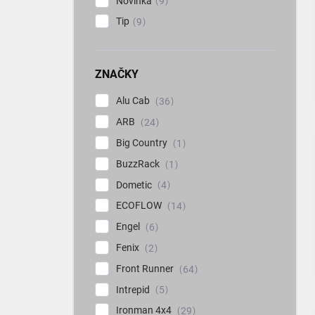
Novinka
9
Tip
9
ZNAČKY
Alu Cab
36
ARB
24
Big Country
1
BuzzRack
1
Dometic
4
ECOFLOW
14
Engel
6
Fenix
2
Front Runner
64
Intrepid
5
Ironman 4x4
29