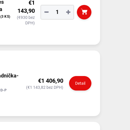
es
€1
a
143,90
−
+
T
(3 KS)
(€930 bez
DPH)
adnička-
€1 406,90
Detail
(€1 143,82 bez DPH)
CD-P