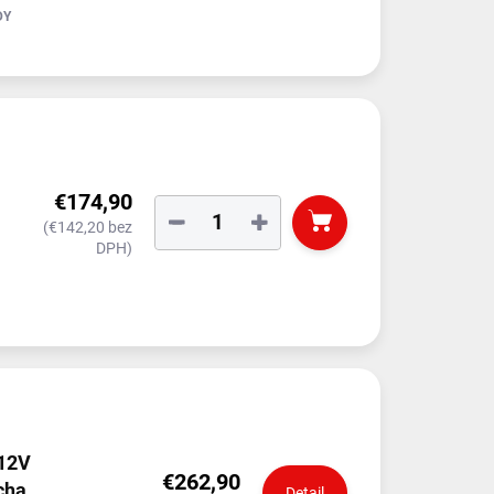
DY
€174,90
−
+
(€142,20 bez
DPH)
 12V
€262,90
cha
Detail