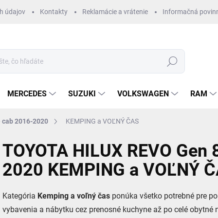
h údajov
Kontakty
Reklamácie a vrátenie
Informačná povin
Hľadať
MERCEDES
SUZUKI
VOLKSWAGEN
RAM
 cab 2016-2020
KEMPING a VOĽNÝ ČAS
TOYOTA HILUX REVO Gen 8
2020 KEMPING a VOĽNÝ 
Kategória
Kemping a voľný čas
ponúka všetko potrebné pre po
vybavenia a nábytku cez prenosné kuchyne až po celé obytné na