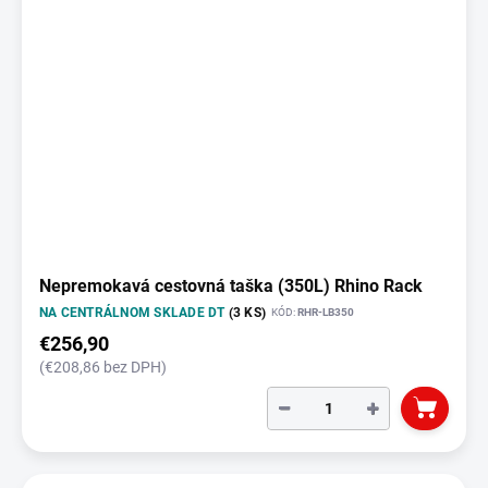
Nepremokavá cestovná taška (350L) Rhino Rack
NA CENTRÁLNOM SKLADE DT
(3 KS)
KÓD:
RHR-LB350
€256,90
(€208,86 bez DPH)
−
+