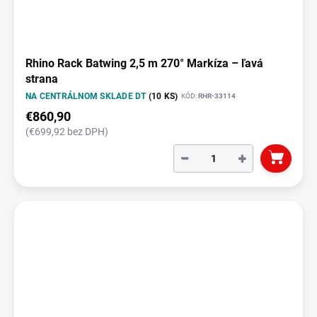
Rhino Rack Batwing 2,5 m 270° Markíza – ľavá
strana
NA CENTRÁLNOM SKLADE DT
(10 KS)
KÓD:
RHR-33114
€860,90
(€699,92 bez DPH)
−
+