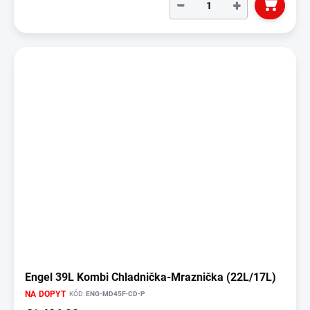
−
+
Engel 39L Kombi Chladnička-Mraznička (22L/17L)
NA DOPYT
KÓD:
ENG-MD45F-CD-P