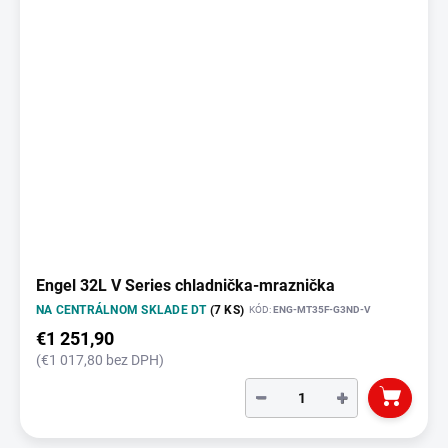
Engel 32L V Series chladnička-mraznička
NA CENTRÁLNOM SKLADE DT
(7 KS)
KÓD:
ENG-MT35F-G3ND-V
€1 251,90
(€1 017,80 bez DPH)
−
+