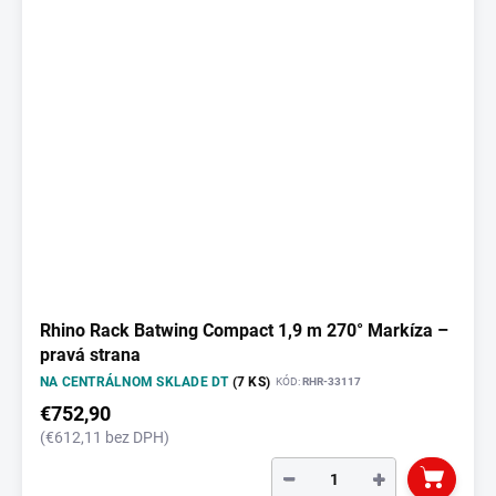
Rhino Rack Batwing Compact 1,9 m 270° Markíza –
pravá strana
NA CENTRÁLNOM SKLADE DT
(7 KS)
KÓD:
RHR-33117
€752,90
(€612,11 bez DPH)
−
+