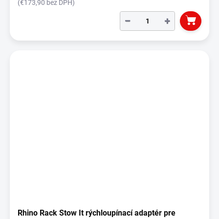
(€173,90 bez DPH)
−
+
Rhino Rack Stow It rýchloupínací adaptér pre