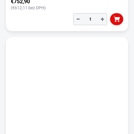
€752,90
(€612,11 bez DPH)
−
+