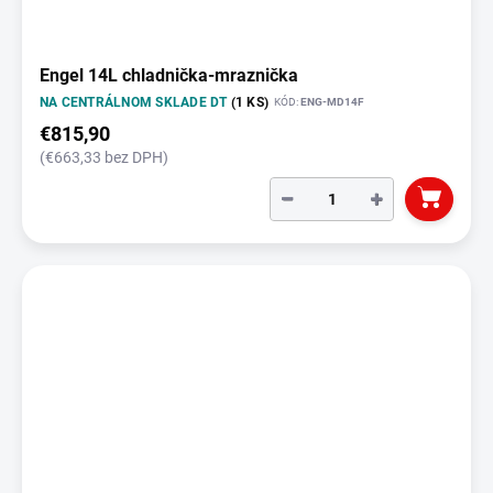
Engel 14L chladnička-mraznička
NA CENTRÁLNOM SKLADE DT
(1 KS)
KÓD:
ENG-MD14F
€815,90
(€663,33 bez DPH)
−
+