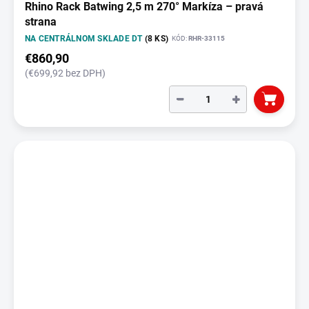
Rhino Rack Batwing 2,5 m 270° Markíza – pravá
strana
NA CENTRÁLNOM SKLADE DT
(8 KS)
KÓD:
RHR-33115
€860,90
(€699,92 bez DPH)
−
+