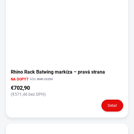
Rhino Rack Batwing markíza – pravá strana
NA DOPYT
KÓD:
RHR-33200
€702,90
(€571,46 bez DPH)
Detail