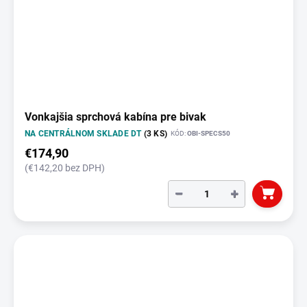
Vonkajšia sprchová kabína pre bivak
NA CENTRÁLNOM SKLADE DT
(3 KS)
KÓD:
OBI-SPECS50
€174,90
(€142,20 bez DPH)
−
+