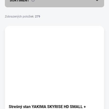
SORTIMENT
t
o
v
Zobrazených položiek:
279
V
ý
p
i
s
p
r
o
d
u
k
t
o
v
Strešný stan YAKIMA SKYRISE HD SMALL +