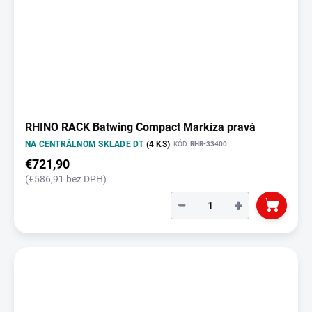
RHINO RACK Batwing Compact Markíza pravá
NA CENTRÁLNOM SKLADE DT
(4 KS)
KÓD:
RHR-33400
€721,90
(€586,91 bez DPH)
−
+