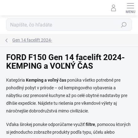
Prejsť
na
obsah
Hľadať
Gen 14 facelift 2024-
FORD F150 Gen 14 facelift 2024-
KEMPING a VOĽNÝ ČAS
Kategória
Kemping a voľný čas
ponúka všetko potrebné pre
pohodlný pobyt v prírode – od kempingového vybavenia a
nábytku cez prenosné kuchyne až po celé obytné nadstavby pre
dlhšie expedície. Nájdete tu riešenia pre víkendové výlety aj
náročnejšie dobrodružstvá mimo civilizácie.
Vďaka širokej ponuke odporúčame využiť
filtre
, pomocou ktorých
si jednoducho zobrazíte produkty podľa typu, účelu alebo