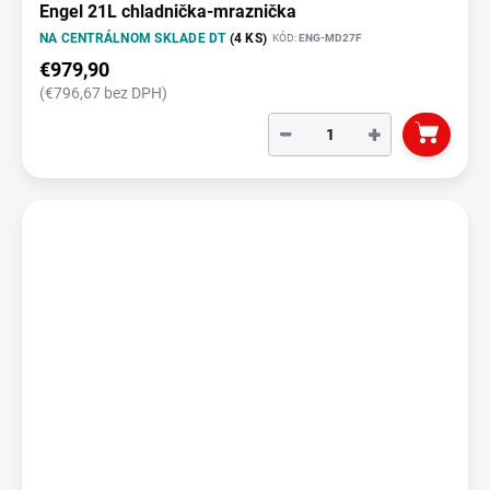
Engel 21L chladnička-mraznička
NA CENTRÁLNOM SKLADE DT
(4 KS)
KÓD:
ENG-MD27F
€979,90
(€796,67 bez DPH)
−
+