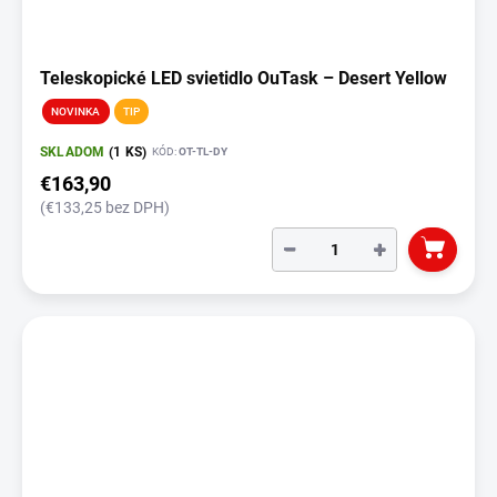
Teleskopické LED svietidlo OuTask – Desert Yellow
NOVINKA
TIP
SKLADOM
(1 KS)
KÓD:
OT-TL-DY
€163,90
(€133,25 bez DPH)
−
+