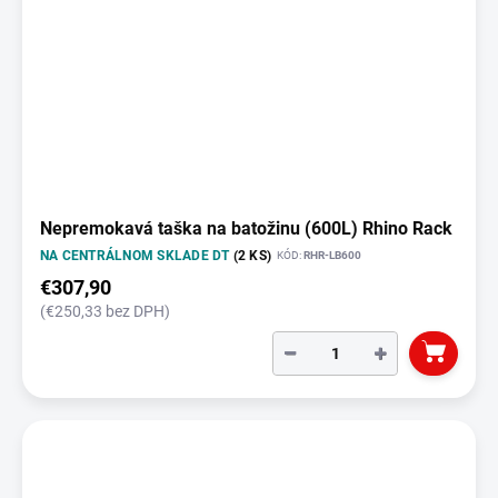
Nepremokavá taška na batožinu (600L) Rhino Rack
NA CENTRÁLNOM SKLADE DT
(2 KS)
KÓD:
RHR-LB600
€307,90
(€250,33 bez DPH)
−
+