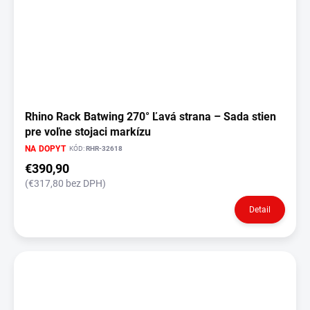
Rhino Rack Batwing 270° Ľavá strana – Sada stien
pre voľne stojaci markízu
NA DOPYT
KÓD:
RHR-32618
€390,90
(€317,80 bez DPH)
Detail