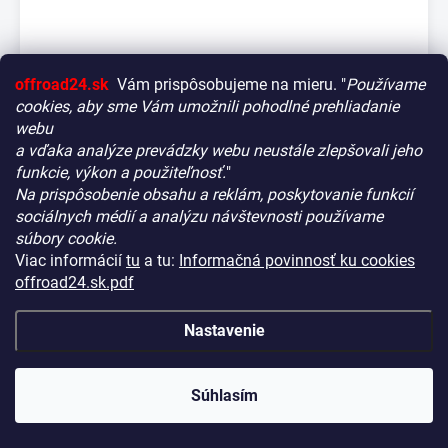
offroad24.sk
Vám prispôsobujeme na mieru. "
Používame
cookies, aby sme Vám umožnili pohodlné prehliadanie
webu
a vďaka analýze prevádzky webu neustále zlepšovali jeho
funkcie, výkon a použiteľnosť.
"
Na prispôsobenie obsahu a reklám, poskytovanie funkcií
Vitajte! Aby bolo hľadanie tých správnych dielov pre vaše
sociálnych médií a analýzu návštevnosti používame
vozidlo čo najrýchlejšie a najpresnejšie, máme pre vás
súbory cookie.
malý tip:
Rhino Rack Batwing 270° Sada bočných stien pre
Viac informácií
tu
a tu:
Informačná povinnosť ku cookies
pravú stranu – voľne stojaca markíza
Začnite výberom vášho vozidla
– Týmto krokom si
offroad24.sk.pdf
zaistíte, že uvidíte len kompatibilné produkty.
NA CENTRÁLNOM SKLADE DT
(2 KS)
KÓD:
RHR-32617
Až potom sa ponorte do kategórií.
€390,90
Nastavenie
(€317,80 bez DPH)
Náš tajný tip:
V ľavej časti obrazovky nájdete šikovné
filtre. Použite ich! Ušetria vám kopu času a pomôžu nájsť
−
+
presne to, čo hľadáte, behom sekúnd.
Súhlasím
Šťastné nakupovanie!