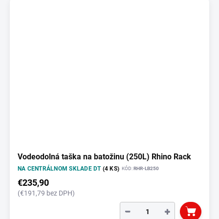
Vodeodolná taška na batožinu (250L) Rhino Rack
NA CENTRÁLNOM SKLADE DT
(4 KS)
KÓD:
RHR-LB250
€235,90
(€191,79 bez DPH)
−
+