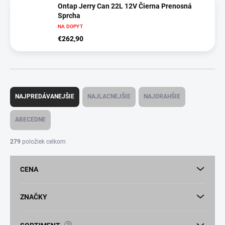
Ontap Jerry Can 22L 12V Čierna Prenosná
Sprcha
NA DOPYT
€262,90
R
a
NAJPREDÁVANEJŠIE
NAJLACNEJŠIE
NAJDRAHŠIE
d
e
ABECEDNE
n
i
279
položiek celkom
e
p
CENA
r
o
d
ZNAČKY
u
k
?