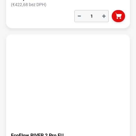
(€422,68 bez DPH)
−
+
EcoFlow RIVER 2 Pro EU