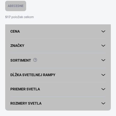
e
ABECEDNE
n
i
517
položiek celkom
e
p
CENA
r
o
d
ZNAČKY
u
k
?
SORTIMENT
t
o
v
DĹŽKA SVETELNEJ RAMPY
PRIEMER SVETLA
ROZMERY SVETLA