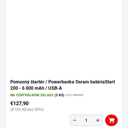
Pomocný štartér / Powerbanka Osram batériaStart
200 - 6 000 mAh / USB-A
NA CENTRÁLNOM SKLADE
(3 KS)
KÓD:
HS9092
€127,90
(€103,98 bez DPH)
−
+