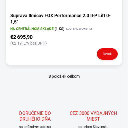
Súprava tlmičov FOX Performance 2.0 IFP Lift 0-
1,5"
NA CENTRÁLNOM SKLADE
(1 KS)
KÓD:
SHDSFOX0-1.5
€2 695,90
(€2 191,79 bez DPH)
Detail
3
položiek celkom
O
v
l
á
d
a
c
DORUČENIE DO
CEZ 3000 VÝDAJNÝCH
i
DRUHÉHO DŇA
MIEST
e
p
na akúkoľvek adresu
po celom Slovensku