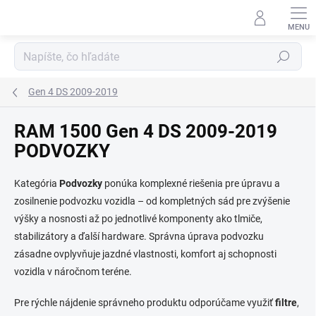
Prejsť
na
obsah
Hľadať
Gen 4 DS 2009-2019
RAM 1500 Gen 4 DS 2009-2019
PODVOZKY
Kategória
Podvozky
ponúka komplexné riešenia pre úpravu a
zosilnenie podvozku vozidla – od kompletných sád pre zvýšenie
výšky a nosnosti až po jednotlivé komponenty ako tlmiče,
stabilizátory a ďalší hardware. Správna úprava podvozku
zásadne ovplyvňuje jazdné vlastnosti, komfort aj schopnosti
vozidla v náročnom teréne.
Pre rýchle nájdenie správneho produktu odporúčame využiť
filtre
,