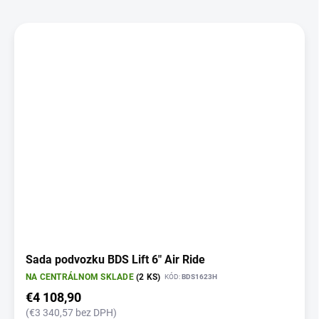
V
ý
p
i
s
p
r
o
d
u
k
t
o
v
Sada podvozku BDS Lift 6" Air Ride
NA CENTRÁLNOM SKLADE
(2 KS)
KÓD:
BDS1623H
€4 108,90
(€3 340,57 bez DPH)