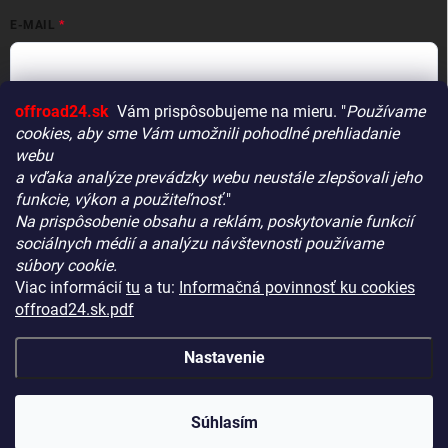
E-MAIL
offroad24.sk
Vám prispôsobujeme na mieru. "
Používame
HESLO
cookies, aby sme Vám umožnili pohodlné prehliadanie
webu
a vďaka analýze prevádzky webu neustále zlepšovali jeho
funkcie, výkon a použiteľnosť.
"
Prihlásiť sa
Na prispôsobenie obsahu a reklám, poskytovanie funkcií
Vitajte! Aby bolo hľadanie tých správnych dielov pre vaše
Nová registrácia
Zabudnuté heslo
sociálnych médií a analýzu návštevnosti používame
vozidlo čo najrýchlejšie a najpresnejšie, máme pre vás
súbory cookie.
malý tip:
Viac informácií
tu
a tu:
Informačná povinnosť ku cookies
Začnite výberom vášho vozidla
– Týmto krokom si
offroad24.sk.pdf
zaistíte, že uvidíte len kompatibilné produkty.
KONTAKTY
Až potom sa ponorte do kategórií.
Nastavenie
Náš tajný tip:
V ľavej časti obrazovky nájdete šikovné
filtre. Použite ich! Ušetria vám kopu času a pomôžu nájsť
Copyright 2026
OFFROAD24.sk
. Všetky práva vyhradené.
Upraviť
nastavenie cookies
presne to, čo hľadáte, behom sekúnd.
Súhlasím
Šťastné nakupovanie!
Vytvoril Shoptet