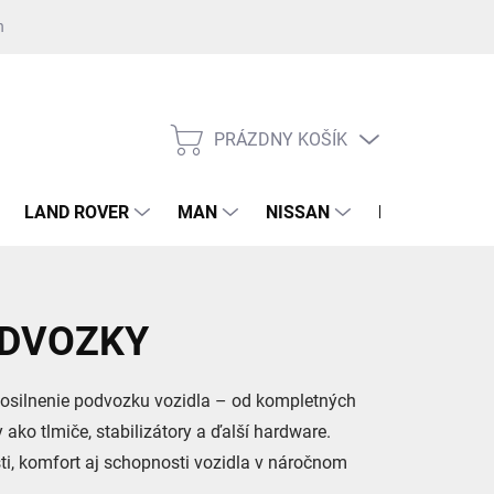
nost GDPR ku kontaktnému formuláru
Súhlas GDPR k registrácii na 
PRÁZDNY KOŠÍK
NÁKUPNÝ
KOŠÍK
LAND ROVER
MAN
NISSAN
RENAULT
ODVOZKY
osilnenie podvozku vozidla – od kompletných
ako tlmiče, stabilizátory a ďalší hardware.
i, komfort aj schopnosti vozidla v náročnom