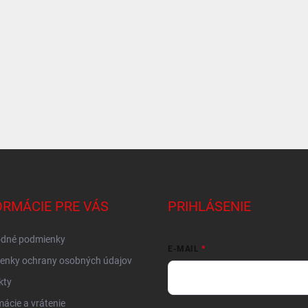
ORMÁCIE PRE VÁS
PRIHLÁSENIE
dné podmienky
E-MAIL
enky ochrany osobných údajov
kty
ácie a vrátenie