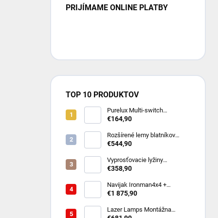
PRIJÍMAME ONLINE PLATBY
TOP 10 PRODUKTOV
Purelux Multi-switch
Dashboard Controller – RGB
€164,90
ovládací panel pre 8 zariadení
(10-30V)
Rozšírené lemy blatníkov
Toyota Hilux Revo (8/2020 -
€544,90
2023 Dual Cab)
Vyprosťovacie lyžiny
MAXTRAX MKII - rôzne farby
€358,90
Navijak Ironman4x4 +
montážna sada na TOYOTA
€1 875,90
LAND CRUISER 250 2024-
/diesel
Lazer Lamps Montážna
súprava do prednej masky