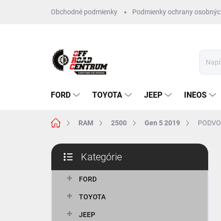
Prejsť
Obchodné podmienky
Podmienky ochrany osobnýc
na
obsah
FORD
TOYOTA
JEEP
INEOS
Domov
RAM
2500
Gen 5 2019
PODVO
B
Kategórie
o
Preskočiť
č
kategórie
n
FORD
ý
TOYOTA
p
a
JEEP