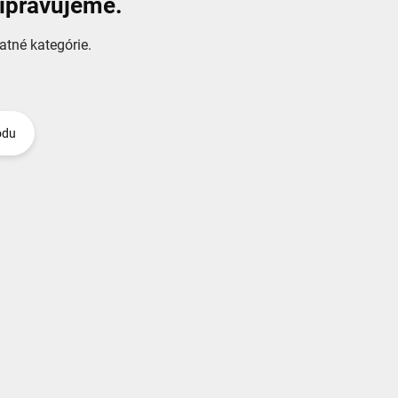
ripravujeme.
atné kategórie.
odu