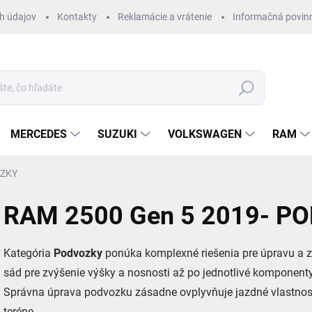
h údajov
Kontakty
Reklamácie a vrátenie
Informačná povin
Hľadať
MERCEDES
SUZUKI
VOLKSWAGEN
RAM
ZKY
RAM 2500 Gen 5 2019- P
Kategória
Podvozky
ponúka komplexné riešenia pre úpravu a z
sád pre zvýšenie výšky a nosnosti až po jednotlivé komponenty 
Správna úprava podvozku zásadne ovplyvňuje jazdné vlastnost
teréne.