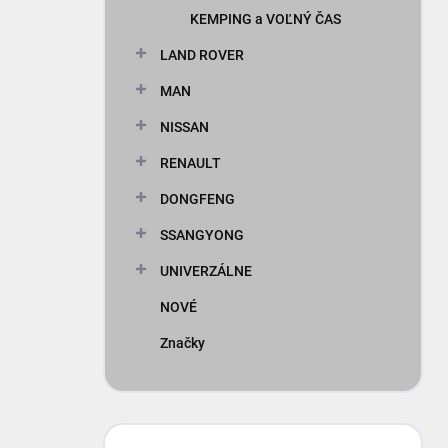
KEMPING a VOĽNÝ ČAS
LAND ROVER
MAN
NISSAN
RENAULT
DONGFENG
SSANGYONG
UNIVERZÁLNE
NOVÉ
Značky