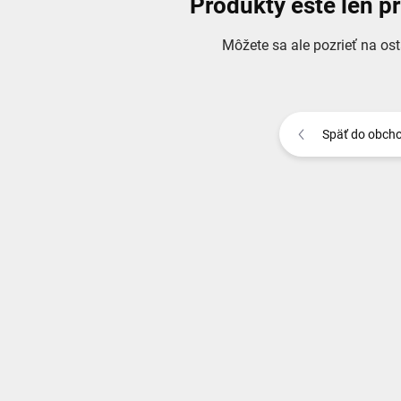
Produkty ešte len p
Môžete sa ale pozrieť na ost
Späť do obch